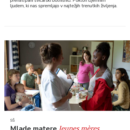
prenatrpani švicarski bolnišnici. Poklon izjemnim
ljudem, ki nas spremljajo v najtežjih trenutkih življenja.
SŠ
Jeunes mères
Mlade matere