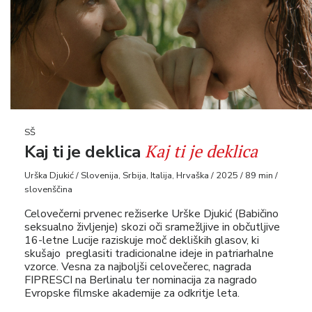
SŠ
Kaj ti je deklica
Kaj ti je deklica
Urška Djukić / Slovenija, Srbija, Italija, Hrvaška / 2025 / 89 min /
slovenščina
Celovečerni prvenec režiserke Urške Djukić (Babičino
seksualno življenje) skozi oči sramežljive in občutljive
16-letne Lucije raziskuje moč dekliških glasov, ki
skušajo preglasiti tradicionalne ideje in patriarhalne
vzorce. Vesna za najboljši celovečerec, nagrada
FIPRESCI na Berlinalu ter nominacija za nagrado
Evropske filmske akademije za odkritje leta.