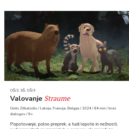
OŠ/2, SŠ, OŠ/3
Straume
Valovanje
Gints Zilbalodis / Latvija, Francija, Belgija / 2024 / 84 min / brez
dialogov / 8+
Popotovanje, polno preprek, a tudi lepote in nežnosti,