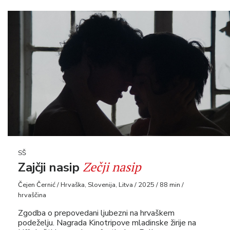
SŠ
Zečji nasip
Zajčji nasip
Čejen Černić / Hrvaška, Slovenija, Litva / 2025 / 88 min /
hrvaščina
Zgodba o prepovedani ljubezni na hrvaškem
podeželju. Nagrada Kinotripove mladinske žirije na