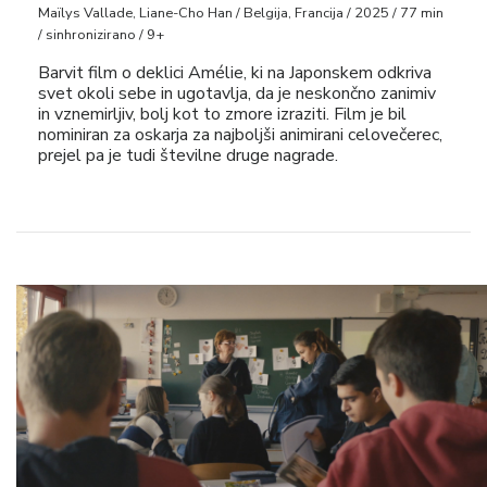
Maïlys Vallade, Liane-Cho Han / Belgija, Francija / 2025 / 77 min
/ sinhronizirano / 9+
Barvit film o deklici Amélie, ki na Japonskem odkriva
svet okoli sebe in ugotavlja, da je neskončno zanimiv
in vznemirljiv, bolj kot to zmore izraziti. Film je bil
nominiran za oskarja za najboljši animirani celovečerec,
prejel pa je tudi številne druge nagrade.