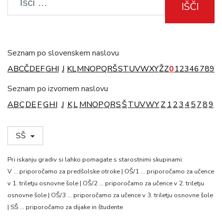
IŠČI
Seznam po slovenskem naslovu
A
B
C
Č
D
E
F
G
H
I
J
K
L
M
N
O
P
Q
R
Š
S
T
U
V
W
X
Y
Ž
Z
0
1
2
3
4
6
7
8
9
Seznam po izvornem naslovu
A
B
C
D
E
F
G
H
I
J
K
L
M
N
O
P
Q
R
S
Š
T
U
V
W
Y
Z
1
2
3
4
5
7
8
9
SŠ
Pri iskanju gradiv si lahko pomagate s starostnimi skupinami:
V … priporočamo za predšolske otroke | OŠ/1 … priporočamo za učence
v 1. triletju osnovne šole | OŠ/2 … priporočamo za učence v 2. triletju
osnovne šole | OŠ/3 … priporočamo za učence v 3. triletju osnovne šole
| SŠ … priporočamo za dijake in študente