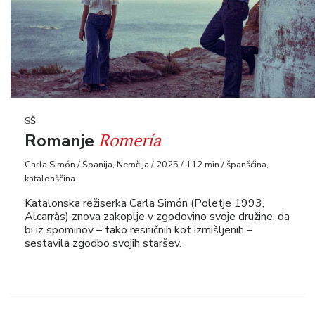
SŠ
Romería
Romanje
Carla Simón / Španija, Nemčija / 2025 / 112 min / španščina,
katalonščina
Katalonska režiserka Carla Simón (Poletje 1993,
Alcarràs) znova zakoplje v zgodovino svoje družine, da
bi iz spominov – tako resničnih kot izmišljenih –
sestavila zgodbo svojih staršev.