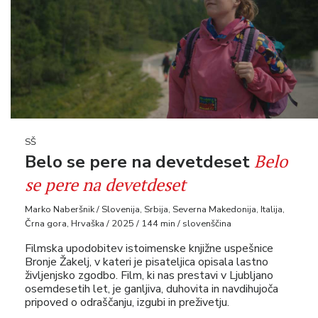
SŠ
Belo
Belo se pere na devetdeset
se pere na devetdeset
Marko Naberšnik / Slovenija, Srbija, Severna Makedonija, Italija,
Črna gora, Hrvaška / 2025 / 144 min / slovenščina
Filmska upodobitev istoimenske knjižne uspešnice
Bronje Žakelj, v kateri je pisateljica opisala lastno
življenjsko zgodbo. Film, ki nas prestavi v Ljubljano
osemdesetih let, je ganljiva, duhovita in navdihujoča
pripoved o odraščanju, izgubi in preživetju.