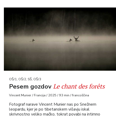
OŠ/1, OŠ/2, SŠ, OŠ/3
Le chant des forêts
Pesem gozdov
Vincent Munier / Francija / 2025 / 93 min / francoščina
Fotograf narave Vincent Munier nas po Snežnem
leopardu, kjer je po tibetanskem višavju iskal
skrivnostno veliko mačko, tokrat povabi na intimno