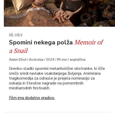
SŠ, OŠ/3
Memoir of
Spomini nekega polža
a Snail
Adam Elliot / Avstralija / 2024 / 95 min / angleščina
Grenko-sladki spomini melanholične obstranke, ki išče
srečo sredi navlake vsakdanjega življenja. Animirana
tragikomedija za odrasle je prejela nominacijo za
oskarja in številne nagrade na pomembnih
mednarodnih festivalih.
Film ima dodatno gradivo.