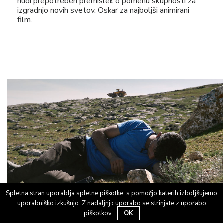
nudi prepotreben premislek o pomenu skupnosti za
izgradnjo novih svetov. Oskar za najboljši animirani
film.
Spletna stran uporablja spletne piškotke, s pomočjo katerih izboljšujemo
uporabniško izkušnjo. Z nadaljnjo uporabo se strinjate z uporabo
piškotkov.
OK
SŠ