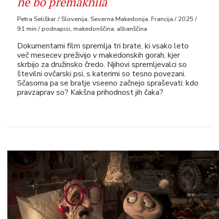
ne bo premaknila
Petra Seliškar / Slovenija, Severna Makedonija, Francija / 2025 /
91 min / podnapisi, makedonščina, albanščina
Dokumentarni film spremlja tri brate, ki vsako leto
več mesecev preživijo v makedonskih gorah, kjer
skrbijo za družinsko čredo. Njihovi spremljevalci so
številni ovčarski psi, s katerimi so tesno povezani.
Sčasoma pa se bratje vseeno začnejo spraševati: kdo
pravzaprav so? Kakšna prihodnost jih čaka?