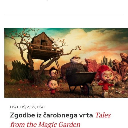
OŠ/1, OŠ/2, SŠ, OŠ/3
Tales
Zgodbe iz čarobnega vrta
from the Magic Garden