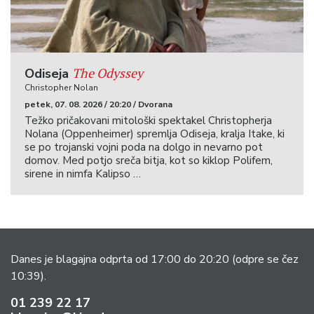
The Odyssey
Odiseja
Christopher Nolan
petek, 07. 08. 2026 / 20:20 / Dvorana
Težko pričakovani mitološki spektakel Christopherja
Nolana (Oppenheimer) spremlja Odiseja, kralja Itake, ki
se po trojanski vojni poda na dolgo in nevarno pot
domov. Med potjo sreča bitja, kot so kiklop Polifem,
sirene in nimfa Kalipso …
Danes je blagajna odprta od 17:00 do 20:20
(odpre se čez
10:39).
01 239 22 17