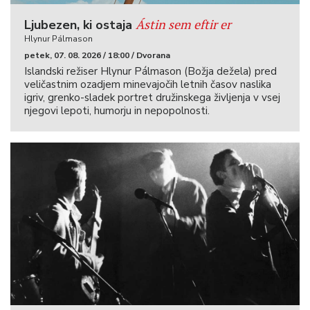
Ástin sem eftir er
Ljubezen, ki ostaja
Hlynur Pálmason
petek, 07. 08. 2026 / 18:00 / Dvorana
Islandski režiser Hlynur Pálmason (Božja dežela) pred
veličastnim ozadjem minevajočih letnih časov naslika
igriv, grenko-sladek portret družinskega življenja v vsej
njegovi lepoti, humorju in nepopolnosti.