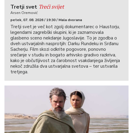
Treći svijet
Tretji svet
Arsen Oremović
petek, 07. 08. 2026 / 19:30 / Mala dvorana
Tretji svet je več kot zgolj dokumentarec o Haustorju,
legendarni zagrebški skupini, ki je zaznamovala
glasbeno sceno nekdanje Jugoslavije. To je zgodba o
dveh ustvarjalnih nasprotjih: Darku Rundeku in Srđanu
Sacherju. Film skozi odkrite pogovore, ponovno
srečanje v studiu in bogato arhivsko gradivo razkriva,
kako je občutljivost za čarobnost vsakdanjega življenja
nekoč združila dva ustvarjalna svetova – ter ustvarila
tretjega.