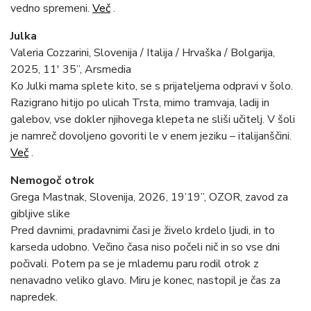
vedno spremeni.
Več
​ .
Julka
Valeria Cozzarini, Slovenija / Italija / Hrvaška / Bolgarija,
2025, 11′ 35”, Arsmedia
Ko Julki mama splete kito, se s prijateljema odpravi v šolo.
Razigrano hitijo po ulicah Trsta, mimo tramvaja, ladij in
galebov, vse dokler njihovega klepeta ne sliši učitelj. V šoli
je namreč dovoljeno govoriti le v enem jeziku – italijanščini.
Več​
​ .
Nemogoč otrok
Grega Mastnak, Slovenija, 2026, 19’19”, OZOR, zavod za
gibljive slike
Pred davnimi, pradavnimi časi je živelo krdelo ljudi, in to
karseda udobno. Večino časa niso počeli nič in so vse dni
počivali. Potem pa se je mlademu paru rodil otrok z
nenavadno veliko glavo. Miru je konec, nastopil je čas za
napredek.