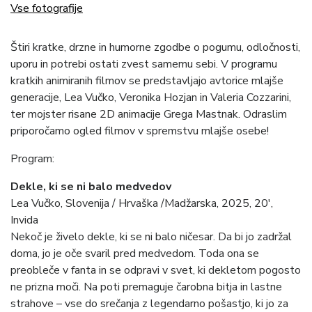
Vse fotografije
Štiri kratke, drzne in humorne zgodbe o pogumu, odločnosti,
uporu in potrebi ostati zvest samemu sebi. V programu
kratkih animiranih filmov se predstavljajo avtorice mlajše
generacije, Lea Vučko, Veronika Hozjan in Valeria Cozzarini,
ter mojster risane 2D animacije Grega Mastnak. Odraslim
priporočamo ogled filmov v spremstvu mlajše osebe!
Program:
Dekle, ki se ni balo medvedov
Lea Vučko, Slovenija / Hrvaška /Madžarska, 2025, 20′,
Invida
Nekoč je živelo dekle, ki se ni balo ničesar. Da bi jo zadržal
doma, jo je oče svaril pred medvedom. Toda ona se
preobleče v fanta in se odpravi v svet, ki dekletom pogosto
ne prizna moči. Na poti premaguje čarobna bitja in lastne
strahove – vse do srečanja z legendarno pošastjo, ki jo za