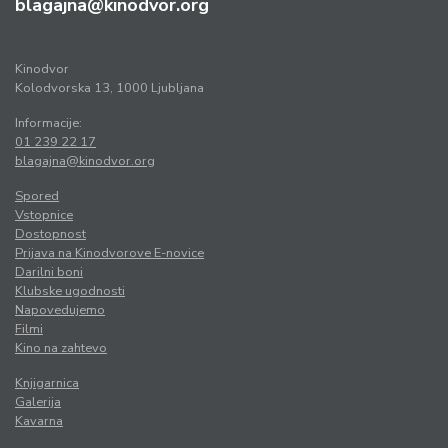
blagajna@kinodvor.org
Kinodvor
Kolodvorska 13, 1000 Ljubljana
Informacije:
01 239 22 17
blagajna@kinodvor.org
Spored
Vstopnice
Dostopnost
Prijava na Kinodvorove E-novice
Darilni boni
Klubske ugodnosti
Napovedujemo
Filmi
Kino na zahtevo
Knjigarnica
Galerija
Kavarna