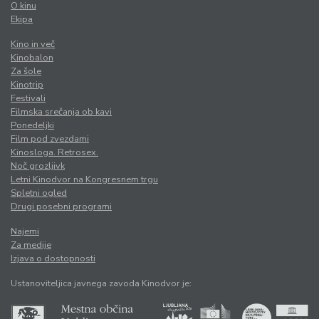
O kinu
Ekipa
Kino in več
Kinobalon
Za šole
Kinotrip
Festivali
Filmska srečanja ob kavi
Ponedeljki
Film pod zvezdami
Kinosloga. Retrosex.
Noč grozljivk
Letni Kinodvor na Kongresnem trgu
Spletni ogled
Drugi posebni programi
Najemi
Za medije
Izjava o dostopnosti
Ustanoviteljica javnega zavoda Kinodvor je: