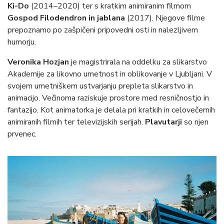
Ki-Do
(2014–2020) ter s kratkim animiranim filmom
Gospod Filodendron in jablana
(2017). Njegove filme
prepoznamo po zašpičeni pripovedni osti in nalezljivem
humorju.
Veronika Hozjan
je magistrirala na oddelku za slikarstvo
Akademije za likovno umetnost in oblikovanje v Ljubljani. V
svojem umetniškem ustvarjanju prepleta slikarstvo in
animacijo. Večinoma raziskuje prostore med resničnostjo in
fantazijo. Kot animatorka je delala pri kratkih in celovečernih
animiranih filmih ter televizijskih serijah.
Plavutarji
so njen
prvenec.