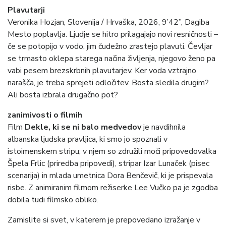
Plavutarji
Veronika Hozjan, Slovenija / Hrvaška, 2026, 9’42”, Dagiba
Mesto poplavlja. Ljudje se hitro prilagajajo novi resničnosti –
če se potopijo v vodo, jim čudežno zrastejo plavuti. Čevljar
se trmasto oklepa starega načina življenja, njegovo ženo pa
vabi pesem brezskrbnih plavutarjev. Ker voda vztrajno
narašča, je treba sprejeti odločitev. Bosta sledila drugim?
Ali bosta izbrala drugačno pot?
zanimivosti o filmih
Film
Dekle, ki se ni balo medvedov
je navdihnila
albanska ljudska pravljica, ki smo jo spoznali v
istoimenskem stripu; v njem so združili moči pripovedovalka
Špela Frlic (priredba pripovedi), stripar Izar Lunaček (pisec
scenarija) in mlada umetnica Dora Benčevič, ki je prispevala
risbe. Z animiranim filmom režiserke Lee Vučko pa je zgodba
dobila tudi filmsko obliko.
Zamislite si svet, v katerem je prepovedano izražanje v