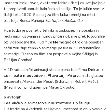
lastnem jeziku, svet, v katerem lahko učitelj za uveljavljanje
te prepovedi uporabi kakršnokoli nasilje. To je Julkin svet v
Italiji, leta 1920. Scenarij za film Julka temelji na črtici
pisatelja Borisa Pahorja,
Metulj na obešalniku
.
Film
Julka
je posnet v tehniki rotoskopije. Ta posebni in
redki način ustvarjanja filmov pričara gibanje prek fotografije
oz. videoposnetka. Tudi film
Nemogoč otrok
na poseben
način združuje tehniko animacije peska in 2D računalniške
animacije. Glasbo za film sta prispevala Vojko Sfiligoj in
Boštjan Gombač.
V 2D računalniški animaciji sta narejena tudi filma
Dekle, ki
se ni balo medvedov
in
Plavutarji
. Pri prvem sta glasbo
prispevala Aleksander Pešut (Schatzi) in Robert Pešut
(Magnifico), pri drugem pa Matej Okroglič.
o avtorjih
Lea Vučko
je animatorka in ilustratorka. Po študiju
ilustracije na Akademiji za likovno umetnost in oblikovanje v