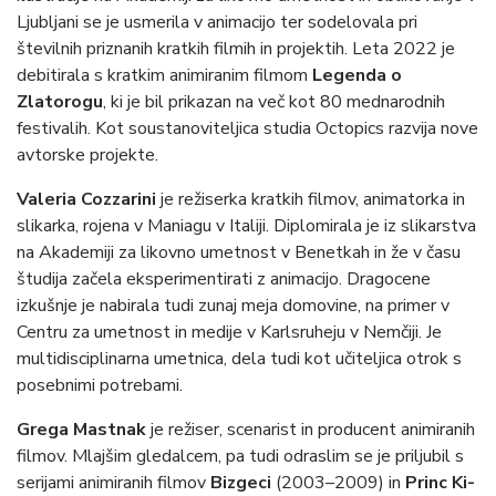
Ljubljani se je usmerila v animacijo ter sodelovala pri
številnih priznanih kratkih filmih in projektih. Leta 2022 je
debitirala s kratkim animiranim filmom
Legenda o
Zlatorogu
, ki je bil prikazan na več kot 80 mednarodnih
festivalih. Kot soustanoviteljica studia Octopics razvija nove
avtorske projekte.
Valeria Cozzarini
je režiserka kratkih filmov, animatorka in
slikarka, rojena v Maniagu v Italiji. Diplomirala je iz slikarstva
na Akademiji za likovno umetnost v Benetkah in že v času
študija začela eksperimentirati z animacijo. Dragocene
izkušnje je nabirala tudi zunaj meja domovine, na primer v
Centru za umetnost in medije v Karlsruheju v Nemčiji. Je
multidisciplinarna umetnica, dela tudi kot učiteljica otrok s
posebnimi potrebami.
Grega Mastnak
je režiser, scenarist in producent animiranih
filmov. Mlajšim gledalcem, pa tudi odraslim se je priljubil s
serijami animiranih filmov
Bizgeci
(2003–2009) in
Princ Ki-