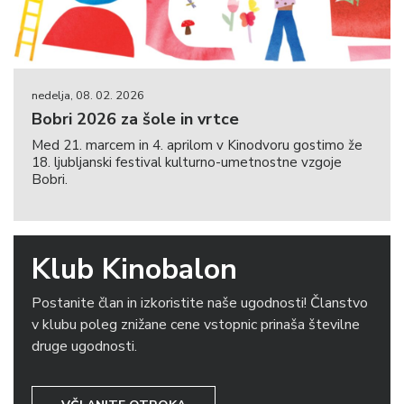
nedelja, 08. 02. 2026
Bobri 2026 za šole in vrtce
Med 21. marcem in 4. aprilom v Kinodvoru gostimo že
18. ljubljanski festival kulturno-umetnostne vzgoje
Bobri.
Klub Kinobalon
Postanite član in izkoristite naše ugodnosti! Članstvo
v klubu poleg znižane cene vstopnic prinaša številne
druge ugodnosti.