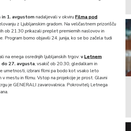
m in 1. avgustom
nadaljevali v okviru
Filma pod
odelovanju z Ljubljanskim gradom. Na veličastnem prizorišču
h ob 21.30 prikazali preplet premiernih naslovov in
 Program bomo objavili 24. junija, ko se bo začela tudi
li na enega osrednjih ljubljanskih trgov:
v
Letnem
. do 27. avgusta
, vsakič ob 20.30, gledalkam in
ke umetnosti, izbrani filmi pa bodo kot vsako leto
mestu in filmu. Vstop na projekcije je prost. Glavni
trgu je GENERALI zavarovalnica. Pokrovitelj Letnega
ana.