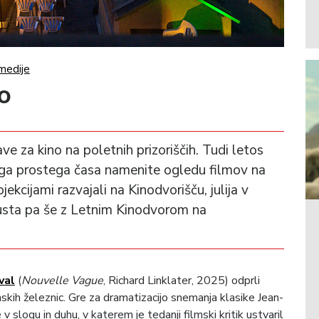
medije
no
ve za kino na poletnih prizoriščih. Tudi letos
ega prostega časa namenite ogledu filmov na
ekcijami razvajali na Kinodvorišču, julija v
usta pa še z Letnim Kinodvorom na
val
(
Nouvelle Vague
, Richard Linklater, 2025) odprli
venskih železnic. Gre za dramatizacijo snemanja klasike Jean-
e v slogu in duhu, v katerem je tedanji filmski kritik ustvaril