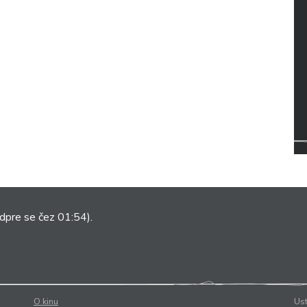
dpre se čez 01:54).
O kinu
Ust