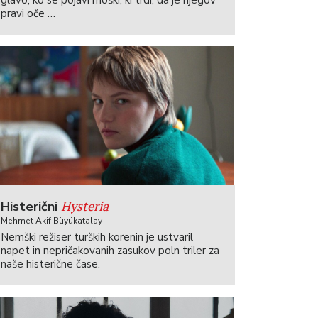
glavo, ko se pojavi moški, ki trdi, da je njegov
pravi oče …
Hysteria
Histerični
Mehmet Akif Büyükatalay
Nemški režiser turških korenin je ustvaril
napet in nepričakovanih zasukov poln triler za
naše histerične čase.