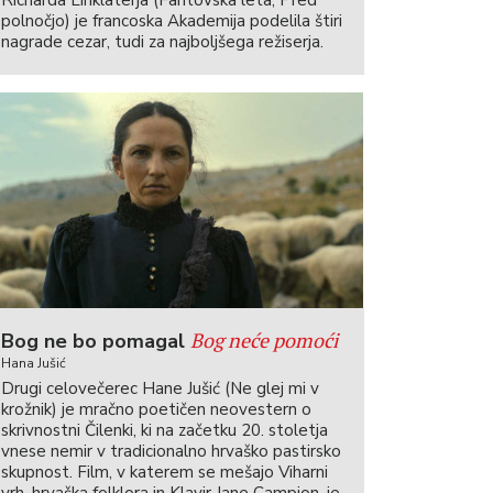
Richarda Linklaterja (Fantovska leta, Pred
polnočjo) je francoska Akademija podelila štiri
nagrade cezar, tudi za najboljšega režiserja.
Bog neće pomoći
Bog ne bo pomagal
Hana Jušić
Drugi celovečerec Hane Jušić (Ne glej mi v
krožnik) je mračno poetičen neovestern o
skrivnostni Čilenki, ki na začetku 20. stoletja
vnese nemir v tradicionalno hrvaško pastirsko
skupnost. Film, v katerem se mešajo Viharni