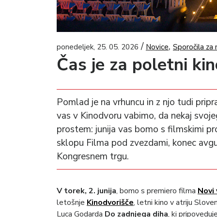
/
,
ponedeljek, 25. 05. 2026
Novice
Sporočila za 
Čas je za poletni ki
Pomlad je na vrhuncu in z njo tudi pripra
vas v Kinodvoru vabimo, da nekaj svoj
prostem: junija vas bomo s filmskimi proj
sklopu Filma pod zvezdami, konec avg
Kongresnem trgu.
V torek, 2. junija
, bomo s premiero filma
Novi 
letošnje
Kinodvorišče
, letni kino v atriju Slo
Luca Godarda
Do zadnjega diha
, ki pripoveduj