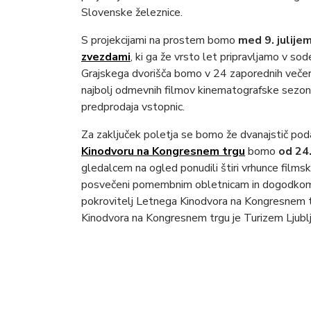
Slovenske železnice.
S projekcijami na prostem bomo
med 9. julije
zvezdami
, ki ga že vrsto let pripravljamo v s
Grajskega dvorišča bomo v 24 zaporednih večeri
najbolj odmevnih filmov kinematografske sezone.
predprodaja vstopnic.
Za zaključek poletja se bomo že dvanajstič poda
Kinodvoru na Kongresnem trgu
bomo
od 24
gledalcem na ogled ponudili štiri vrhunce films
posvečeni pomembnim obletnicam in dogodkom v 
pokrovitelj Letnega Kinodvora na Kongresnem 
Kinodvora na Kongresnem trgu je Turizem Ljublj