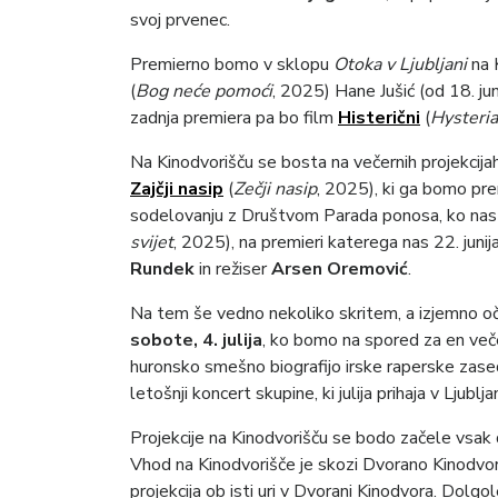
svoj prvenec.
Premierno bomo v sklopu
Otoka v Ljubljani
na 
(
Bog neće pomoći
, 2025) Hane Jušić (od 18. jun
zadnja premiera pa bo film
Histerični
(
Hysteria
Na Kinodvorišču se bosta na večernih projekcijah 
Zajčji nasip
(
Zečji nasip
, 2025), ki ga bomo prem
sodelovanju z Društvom Parada ponosa, ko nas 
svijet
, 2025), na premieri katerega nas 22. juni
Rundek
in režiser
Arsen Oremović
.
Na tem še vedno nekoliko skritem, a izjemno oča
sobote, 4. julija
, ko bomo na spored za en veče
huronsko smešno biografijo irske raperske zased
letošnji koncert skupine, ki julija prihaja v Ljublja
Projekcije na Kinodvorišču se bodo začele vsa
Vhod na Kinodvorišče je skozi Dvorano Kinodvor
projekcija ob isti uri v Dvorani Kinodvora. Dolgo