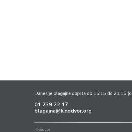
Danes je blagajna odprta od 15:15 do 21:15
(o
01 239 22 17
blagajna@kinodvor.org
Kinodvor