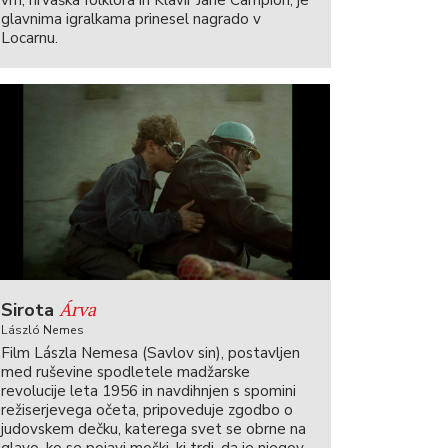
vrh, hrvaška folklora in Klavir Jane Campion, je
glavnima igralkama prinesel nagrado v
Locarnu.
Árva
Sirota
László Nemes
Film Lászla Nemesa (Savlov sin), postavljen
med ruševine spodletele madžarske
revolucije leta 1956 in navdihnjen s spomini
režiserjevega očeta, pripoveduje zgodbo o
judovskem dečku, katerega svet se obrne na