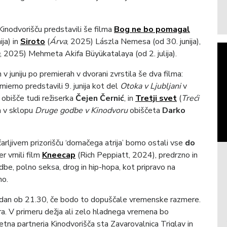
Kinodvorišču predstavili še filma
Bog ne bo pomagal
ija) in
Siroto
(
Árva
, 2025) Lászla Nemesa (od 30. junija),
, 2025) Mehmeta Akifa Büyükatalaya (od 2. julija).
v juniju po premierah v dvorani zvrstila še dva filma:
ierno predstavili 9. junija kot del
Otoka v Ljubljani
v
obišče tudi režiserka
Čejen Černić
, in
Tretji svet
(
Treći
ja v sklopu
Druge godbe v Kinodvoru
obiščeta
Darko
rljivem prizorišču ‘domačega atrija’ bomo ostali vse
do
r vrnili film
Kneecap
(Rich Peppiatt, 2024), predrzno in
be, polno seksa, drog in hip-hopa, kot pripravo na
no.
k dan ob 21.30, če bodo to dopuščale vremenske razmere.
a. V primeru dežja ali zelo hladnega vremena bo
letna partnerja Kinodvorišča sta Zavarovalnica Triglav in