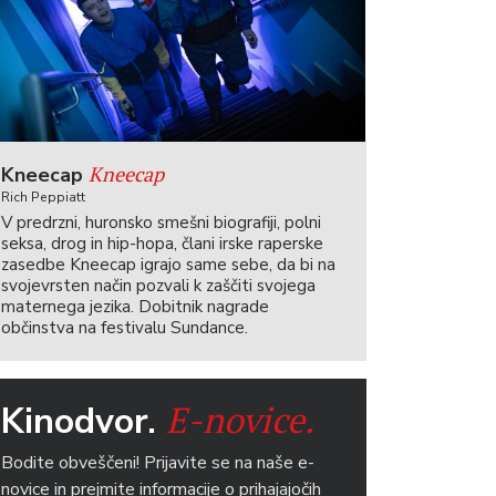
Kneecap
Kneecap
Rich Peppiatt
V predrzni, huronsko smešni biografiji, polni
seksa, drog in hip-hopa, člani irske raperske
zasedbe Kneecap igrajo same sebe, da bi na
svojevrsten način pozvali k zaščiti svojega
maternega jezika. Dobitnik nagrade
občinstva na festivalu Sundance.
E-novice.
Kinodvor.
Bodite obveščeni! Prijavite se na naše e-
novice in prejmite informacije o prihajajočih