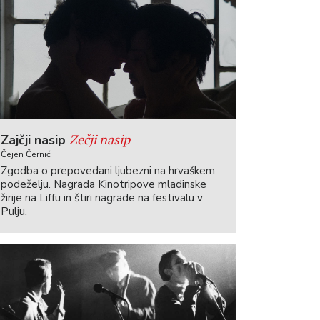
Zečji nasip
Zajčji nasip
Čejen Černić
Zgodba o prepovedani ljubezni na hrvaškem
podeželju. Nagrada Kinotripove mladinske
žirije na Liffu in štiri nagrade na festivalu v
Pulju.