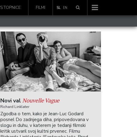
VSTOPNICE
FILMI
SL
EN
Nouvelle Vague
Novi val
Richard Linklater
Zgodba o tem, kako je Jean-Luc Godard
posnel Do zadnjega diha, pripovedovana v
slogu in duhu, v katerem je tedanji filmski
kritik ustvaril svoj kultni prvenec. Filmu