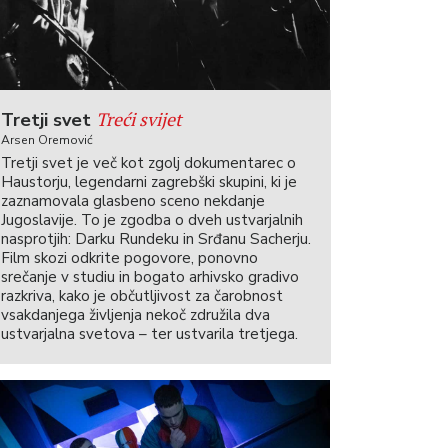
Treći svijet
Tretji svet
Arsen Oremović
Tretji svet je več kot zgolj dokumentarec o
Haustorju, legendarni zagrebški skupini, ki je
zaznamovala glasbeno sceno nekdanje
Jugoslavije. To je zgodba o dveh ustvarjalnih
nasprotjih: Darku Rundeku in Srđanu Sacherju.
Film skozi odkrite pogovore, ponovno
srečanje v studiu in bogato arhivsko gradivo
razkriva, kako je občutljivost za čarobnost
vsakdanjega življenja nekoč združila dva
ustvarjalna svetova – ter ustvarila tretjega.