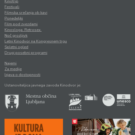
Kinotrip
Festivali
Filmska srečanja ob kavi
Ponedeljki
Film pod zvezdami
Kinosloga. Retrosex.
Noč grozljivk
Letni Kinodvor na Kongresnem trgu
Spletni ogled
Drugi posebni programi
Najemi
Za medije
Izjava o dostopnosti
Ustanoviteljica javnega zavoda Kinodvor je: