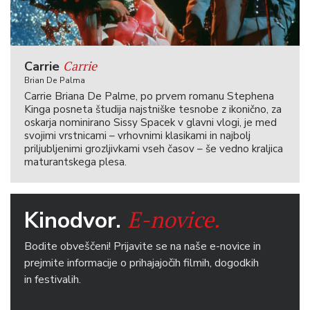
Carrie
Carrie
Brian De Palma
Carrie Briana De Palme, po prvem romanu Stephena
Kinga posneta študija najstniške tesnobe z ikonično, za
oskarja nominirano Sissy Spacek v glavni vlogi, je med
svojimi vrstnicami – vrhovnimi klasikami in najbolj
priljubljenimi grozljivkami vseh časov – še vedno kraljica
maturantskega plesa.
E-novice.
Kinodvor.
Bodite obveščeni! Prijavite se na naše e-novice in
prejmite informacije o prihajajočih filmih, dogodkih
in festivalih.