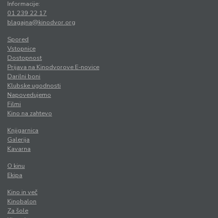
Informacije:
01 239 22 17
blagajna@kinodvor.org
Spored
Vstopnice
Dostopnost
Prijava na Kinodvorove E-novice
Darilni boni
Klubske ugodnosti
Napovedujemo
Filmi
Kino na zahtevo
Knjigarnica
Galerija
Kavarna
O kinu
Ekipa
Kino in več
Kinobalon
Za šole