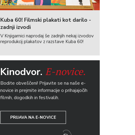
Kuba 60! Filmski plakati kot darilo -
zadnji izvodi
V Knjigarnici naprodaj še zadnjih nekaj izvodov
reprodukcij plakatov z razstave Kuba 60!
E-novice.
Kinodvor.
Bodite obveščeni! Prijavite se na naše e-
novice in prejmite informacije o prihajajočih
filmih, dogodkih in festivalih.
PRIJAVA NA E-NOVICE