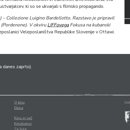
stvarjalcev, ki so se ukvarjali s filmsko propagando.
) – Collezione Luigino Bardellotto.
Razstavo je pripravil
 (Pordenone).
V okviru
LIFFovega
Fokusa na kubanski
eposlanici Veleposlaništva Republike Slovenije v Ottawi.
a danes zaprto).
O kinu
Ust
Ekipa
Kino in več
Kinobalon
Za šole