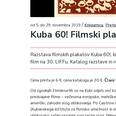
/
,
od 5. do 29. novembra 2019
Knjigarnica
Prete
Kuba 60! Filmski pla
Razstava filmskih plakatov Kuba 60!, ki
film na 30. LIFFu. Katalog razstave in r
Cena printa je 6 €, cena kataloga je 30 €.
Člani
Od zgodnjih štiridesetih so na Kubi odprli več 
predvajane filme – večinoma evropske, mehiške 
ameriški, zahodni slog oblikovanja. Po Castrovi r
(Kubanskega inštituta za filmsko umetnost in ind
oblikovalci začeli razvijati svoj lastni slog. Nj