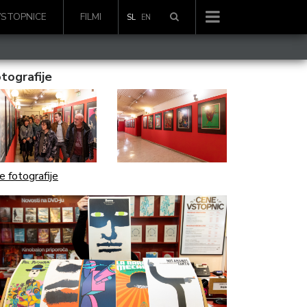
VSTOPNICE
FILMI
SL
EN
tografije
e fotografije