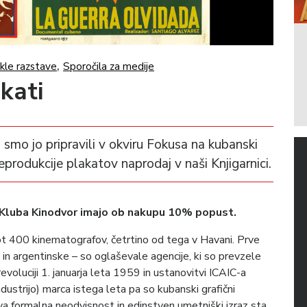
,
kle razstave
Sporočila za medije
kati
 smo jo pripravili v okviru Fokusa na kubanski
eprodukcije plakatov naprodaj v naši Knjigarnici.
 Kluba Kinodvor imajo ob nakupu 10% popust.
kot 400 kinematografov, četrtino od tega v Havani. Prve
in argentinske – so oglaševale agencije, ki so prevzele
evoluciji 1. januarja leta 1959 in ustanovitvi ICAIC-a
ustrijo) marca istega leta pa so kubanski grafični
ihova formalna neodvisnost in edinstven umetniški izraz sta