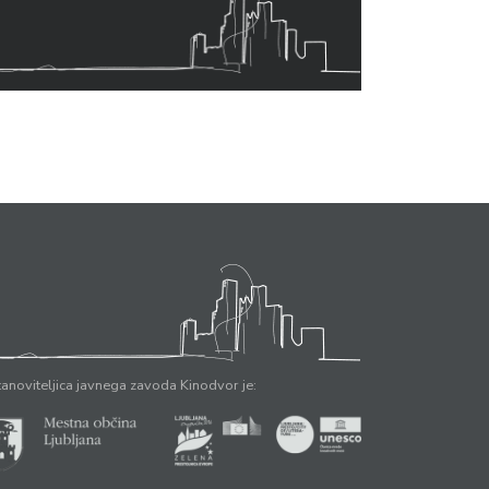
anoviteljica javnega zavoda Kinodvor je: