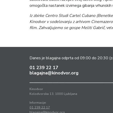
omogočila nastanek izvirnega gibanja vrhunskih u
Iz zbirke Centro Studi Cartel Cubano (Benetke
Kinodvor v sodelovanju z arhivom Cinemazero
film. Zahvaljujemo se gospe Meliti Gabrič,
vel
Danes je blagajna odprta od 09:00 do 20:30
(z
01 239 22 17
blagajna@kinodvor.org
Kinodvor
Kolodvorska 13, 1000 Ljubljana
Informacije:
01 239 22 17
blagajna@kinodvor.org