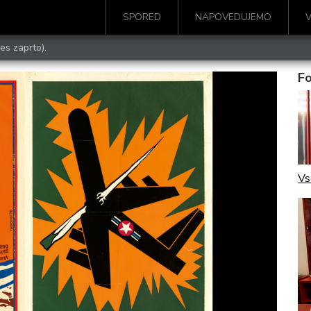
SPORED
NAPOVEDUJEMO
es zaprto).
Fo
Vs