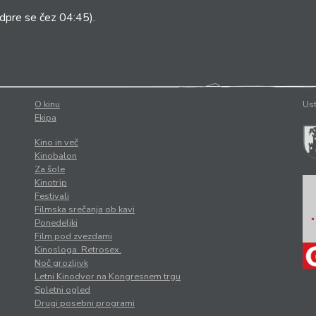
dpre se čez 04:45).
O kinu
Ust
Ekipa
Kino in več
Kinobalon
Za šole
Kinotrip
Festivali
Filmska srečanja ob kavi
Ponedeljki
Film pod zvezdami
Kinosloga. Retrosex.
Noč grozljivk
Letni Kinodvor na Kongresnem trgu
Spletni ogled
Drugi posebni programi