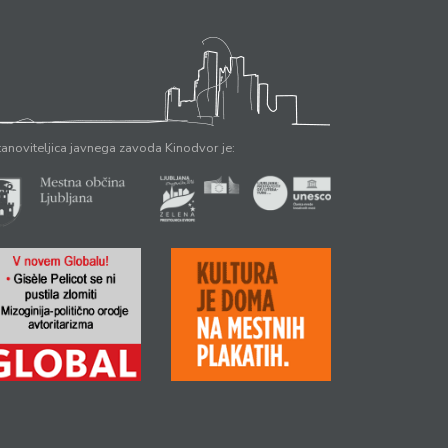
anoviteljica javnega zavoda Kinodvor je: