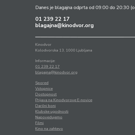
Danes je blagajna odprta od 09:00 do 20:30
(o
01 239 22 17
blagajna@kinodvor.org
Kinodvor
Kolodvorska 13, 1000 Ljubljana
Informacije:
01 239 22 17
blagajna@kinodvor.org
Spored
Vstopnice
Dostopnost
Prijava na Kinodvorove E-novice
Darilni boni
Klubske ugodnosti
Napovedujemo
Filmi
Kino na zahtevo