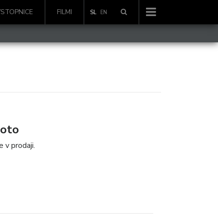
VSTOPNICE
FILMI
SL
EN
boto
 v prodaji.