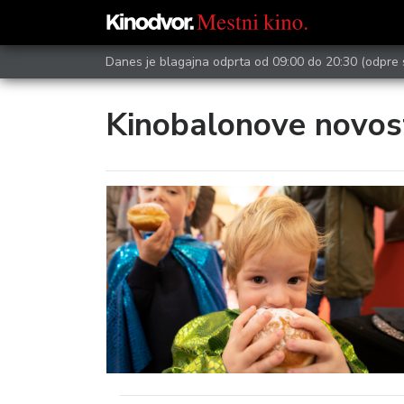
Danes je blagajna odprta od 09:00 do 20:30
(odpre 
Kinobalonove novos