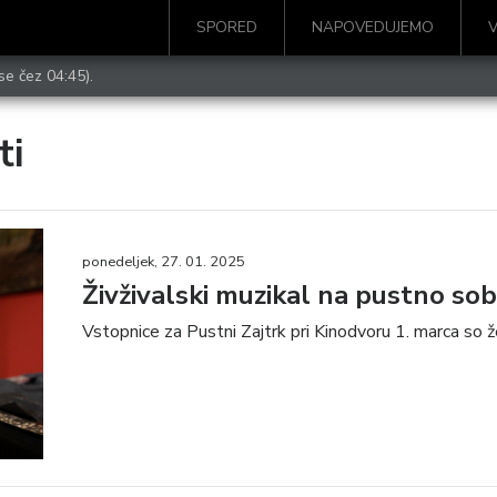
SPORED
NAPOVEDUJEMO
se čez 04:45).
ti
ponedeljek, 27. 01. 2025
Živživalski muzikal na pustno so
Vstopnice za Pustni Zajtrk pri Kinodvoru 1. marca so že