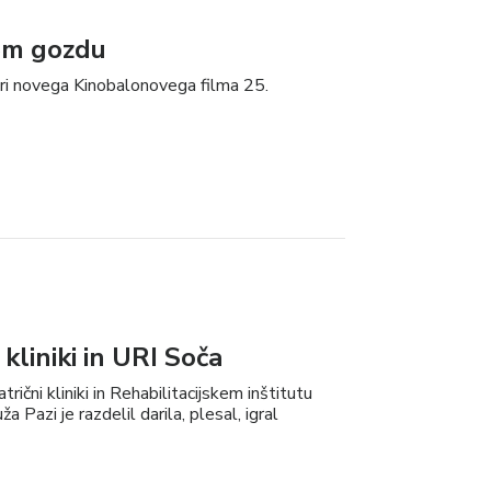
em gozdu
mieri novega Kinobalonovega filma 25.
kliniki in URI Soča
čni kliniki in Rehabilitacijskem inštitutu
ža Pazi je razdelil darila, plesal, igral