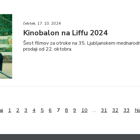
četrtek, 17. 10. 2024
Kinobalon na Liffu 2024
Šest filmov za otroke na 35. Ljubljanskem mednarodn
prodaji od 22. oktobra.
aj
1
2
3
4
5
6
7
8
9
10
…
31
32
33
Na