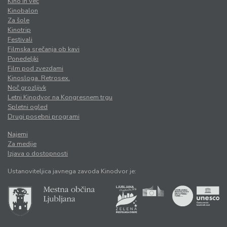
Kino in več
Kinobalon
Za šole
Kinotrip
Festivali
Filmska srečanja ob kavi
Ponedeljki
Film pod zvezdami
Kinosloga. Retrosex.
Noč grozljivk
Letni Kinodvor na Kongresnem trgu
Spletni ogled
Drugi posebni programi
Najemi
Za medije
Izjava o dostopnosti
Ustanoviteljica javnega zavoda Kinodvor je: