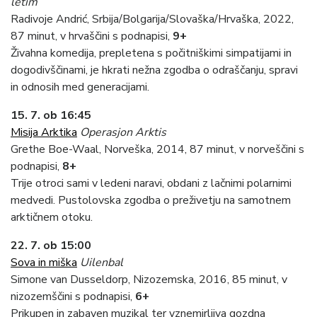
letim
Radivoje Andrić, Srbija/Bolgarija/Slovaška/Hrvaška, 2022,
87 minut, v hrvaščini s podnapisi,
9+
Živahna komedija, prepletena s počitniškimi simpatijami in
dogodivščinami, je hkrati nežna zgodba o odraščanju, spravi
in odnosih med generacijami.
15. 7. ob 16:45
Misija Arktika
Operasjon Arktis
Grethe Boe-Waal, Norveška, 2014, 87 minut, v norveščini s
podnapisi,
8+
Trije otroci sami v ledeni naravi, obdani z lačnimi polarnimi
medvedi. Pustolovska zgodba o preživetju na samotnem
arktičnem otoku.
22. 7. ob 15:00
Sova in miška
Uilenbal
Simone van Dusseldorp, Nizozemska, 2016, 85 minut, v
nizozemščini s podnapisi,
6+
Prikupen in zabaven muzikal ter vznemirljiva gozdna