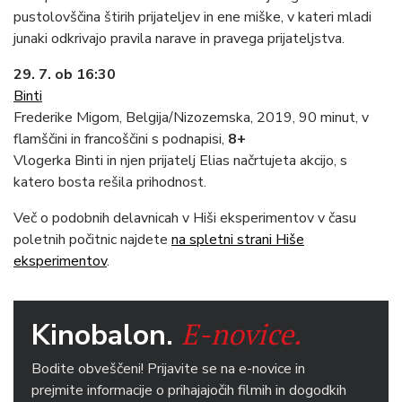
pustolovščina štirih prijateljev in ene miške, v kateri mladi
junaki odkrivajo pravila narave in pravega prijateljstva.
29. 7. ob 16:30
Binti
Frederike Migom, Belgija/Nizozemska, 2019, 90 minut, v
flamščini in francoščini s podnapisi,
8+
Vlogerka Binti in njen prijatelj Elias načrtujeta akcijo, s
katero bosta rešila prihodnost.
Več o podobnih delavnicah v Hiši eksperimentov v času
poletnih počitnic najdete
na spletni strani Hiše
eksperimentov
.
E-novice.
Kinobalon.
Bodite obveščeni! Prijavite se na e-novice in
prejmite informacije o prihajajočih filmih in dogodkih