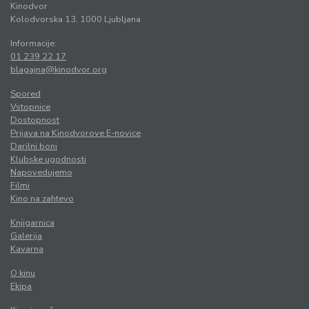
Kinodvor
Kolodvorska 13, 1000 Ljubljana
Informacije:
01 239 22 17
blagajna@kinodvor.org
Spored
Vstopnice
Dostopnost
Prijava na Kinodvorove E-novice
Darilni boni
Klubske ugodnosti
Napovedujemo
Filmi
Kino na zahtevo
Knjigarnica
Galerija
Kavarna
O kinu
Ekipa