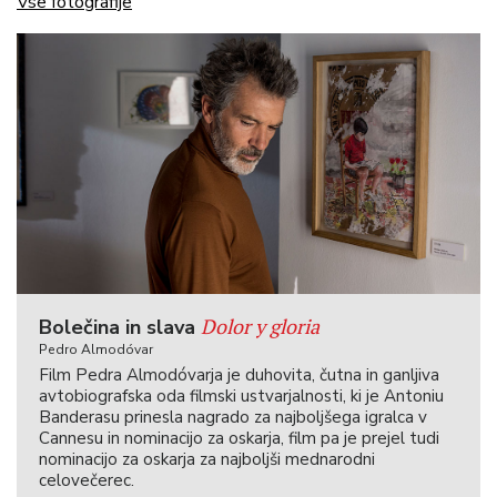
Vse fotografije
Dolor y gloria
Bolečina in slava
Pedro Almodóvar
Film Pedra Almodóvarja je duhovita, čutna in ganljiva
avtobiografska oda filmski ustvarjalnosti, ki je Antoniu
Banderasu prinesla nagrado za najboljšega igralca v
Cannesu in nominacijo za oskarja, film pa je prejel tudi
nominacijo za oskarja za najboljši mednarodni
celovečerec.