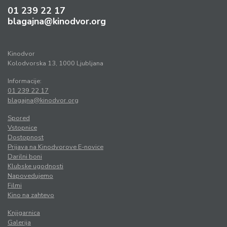
01 239 22 17
blagajna@kinodvor.org
Kinodvor
Kolodvorska 13, 1000 Ljubljana
Informacije:
01 239 22 17
blagajna@kinodvor.org
Spored
Vstopnice
Dostopnost
Prijava na Kinodvorove E-novice
Darilni boni
Klubske ugodnosti
Napovedujemo
Filmi
Kino na zahtevo
Knjigarnica
Galerija