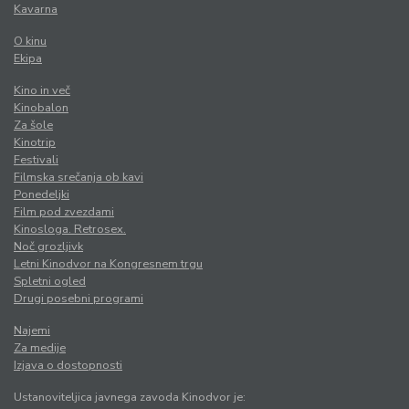
Kavarna
O kinu
Ekipa
Kino in več
Kinobalon
Za šole
Kinotrip
Festivali
Filmska srečanja ob kavi
Ponedeljki
Film pod zvezdami
Kinosloga. Retrosex.
Noč grozljivk
Letni Kinodvor na Kongresnem trgu
Spletni ogled
Drugi posebni programi
Najemi
Za medije
Izjava o dostopnosti
Ustanoviteljica javnega zavoda Kinodvor je: