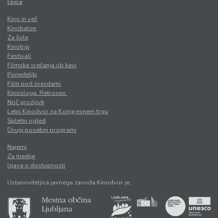
Ekipa
Kino in več
Kinobalon
Za šole
Kinotrip
Festivali
Filmska srečanja ob kavi
Ponedeljki
Film pod zvezdami
Kinosloga. Retrosex.
Noč grozljivk
Letni Kinodvor na Kongresnem trgu
Spletni ogled
Drugi posebni programi
Najemi
Za medije
Izjava o dostopnosti
Ustanoviteljica javnega zavoda Kinodvor je: