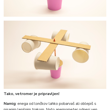
Tako,
vetromer je pripravljen!
Namig
: enega od lončkov lahko pobarvaš ali oblepiš s
pisanim lepilnim trakom. Nato anemometer odnesi ven,