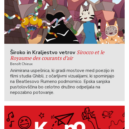
Sirocco et le
Široko in Kraljestvo vetrov
Royaume des courants d’air
Benoît Chieux
Animirana uspešnica, ki gradi mostove med poezijo in
filmi studia Ghibli, z očarljivmi vizualijami, ki spominjajo
na Beatlesovo Rumeno podmornico. Epska sanjska
pustolovščina bo celotno družino odpeljala na
nepozabno potovanje.