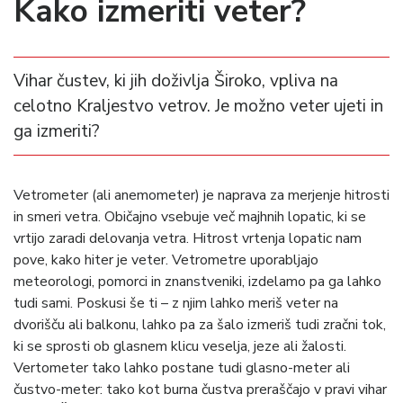
Kako izmeriti veter?
Vihar čustev, ki jih doživlja Široko, vpliva na
celotno Kraljestvo vetrov. Je možno veter ujeti in
ga izmeriti?
Vetrometer (ali anemometer) je naprava za merjenje hitrosti
in smeri vetra. Običajno vsebuje več majhnih lopatic, ki se
vrtijo zaradi delovanja vetra. Hitrost vrtenja lopatic nam
pove, kako hiter je veter. Vetrometre uporabljajo
meteorologi, pomorci in znanstveniki, izdelamo pa ga lahko
tudi sami. Poskusi še ti – z njim lahko meriš veter na
dvorišču ali balkonu, lahko pa za šalo izmeriš tudi zračni tok,
ki se sprosti ob glasnem klicu veselja, jeze ali žalosti.
Vertometer tako lahko postane tudi glasno-meter ali
čustvo-meter: tako kot burna čustva preraščajo v pravi vihar