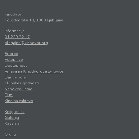
Kinodvor
Kolodvorska 13, 1000 Ljubljana
Informacije:
01 239 22 17
blagajna@kinodvor.org
Spored
Vstopnice
Dostopnost
Prijava na Kinodvorove E-novice
Darilni boni
Klubske ugodnosti
Napovedujemo
Filmi
Kino na zahtevo
Knjigarnica
Galerija
Kavarna
O kinu