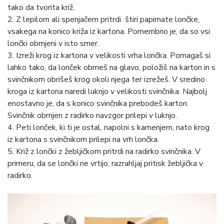
tako da tvorita križ.
2. Z lepilom ali spenjačem pritrdi štiri papirnate lončke,
vsakega na konico križa iz kartona. Pomembno je, da so vsi
lončki obrnjeni v isto smer.
3. Izreži krog iz kartona v velikosti vrha lončka. Pomagaš si
lahko tako, da lonček obrneš na glavo, položiš na karton in s
svinčnikom obrišeš krog okoli njega ter izrežeš. V sredino
kroga iz kartona naredi luknjo v velikosti svinčnika. Najbolj
enostavno je, da s konico svinčnika prebodeš karton.
Svinčnik obrnjen z radirko navzgor prilepi v luknjo.
4. Peti lonček, ki ti je ostal, napolni s kamenjem, nato krog
iz kartona s svinčnikom prilepi na vrh lončka.
5. Križ z lončki z žebljičkom pritrdi na radirko svinčnika. V
primeru, da se lončki ne vrtijo, razrahljaj pritisk žebljička v
radirko.