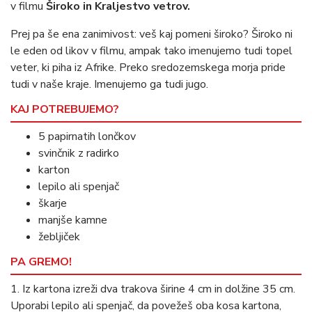
v filmu
Široko in Kraljestvo vetrov.
Prej pa še ena zanimivost: veš kaj pomeni široko? Široko ni
le eden od likov v filmu, ampak tako imenujemo tudi topel
veter
, ki piha iz Afrike. Preko sredozemskega morja pride
tudi v naše kraje. Imenujemo ga tudi jugo.
KAJ POTREBUJEMO?
5 papirnatih lončkov
svinčnik z radirko
karton
lepilo ali spenjač
škarje
manjše kamne
žebljiček
PA GREMO!
1. Iz kartona izreži dva trakova širine 4 cm in dolžine 35 cm.
Uporabi lepilo ali spenjač, da povežeš oba kosa kartona,