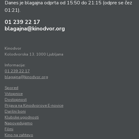
Danes je blagajna odprta od 15:50 do 21:15
(odpre se čez
01:21).
01 239 22 17
blagajna@kinodvor.org
Kinodvor
Kolodvorska 13, 1000 Ljubljana
Informacije:
01 239 22 17
blagajna@kinodvor.org
Spored
Vstopnice
Dostopnost
Prijava na Kinodvorove E-novice
Darilni boni
Klubske ugodnosti
Napovedujemo
Filmi
Kino na zahtevo