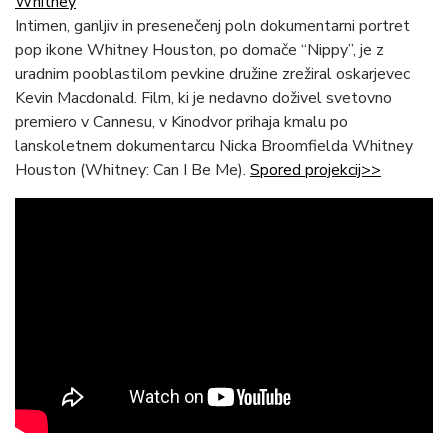
Whitney
Intimen, ganljiv in presenečenj poln dokumentarni portret
pop ikone Whitney Houston, po domače “Nippy”, je z
uradnim pooblastilom pevkine družine zrežiral oskarjevec
Kevin Macdonald. Film, ki je nedavno doživel svetovno
premiero v Cannesu, v Kinodvor prihaja kmalu po
lanskoletnem dokumentarcu Nicka Broomfielda Whitney
Houston (Whitney: Can I Be Me).
Spored projekcij>>