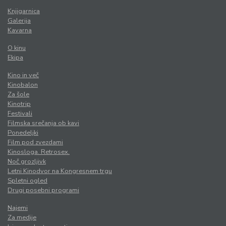
Knjigarnica
Galerija
Kavarna
O kinu
Ekipa
Kino in več
Kinobalon
Za šole
Kinotrip
Festivali
Filmska srečanja ob kavi
Ponedeljki
Film pod zvezdami
Kinosloga. Retrosex.
Noč grozljivk
Letni Kinodvor na Kongresnem trgu
Spletni ogled
Drugi posebni programi
Najemi
Za medije