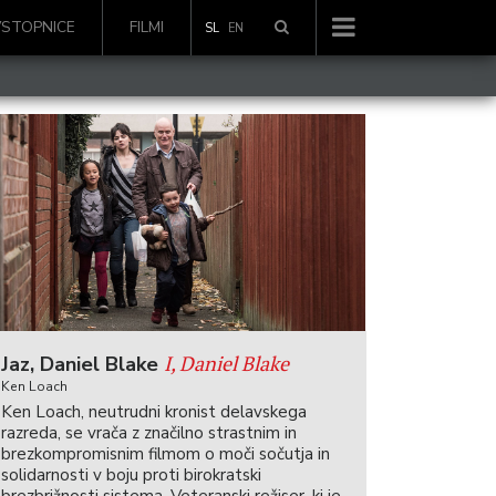
VSTOPNICE
FILMI
SL
EN
I, Daniel Blake
Jaz, Daniel Blake
Ken Loach
Ken Loach, neutrudni kronist delavskega
razreda, se vrača z značilno strastnim in
brezkompromisnim filmom o moči sočutja in
solidarnosti v boju proti birokratski