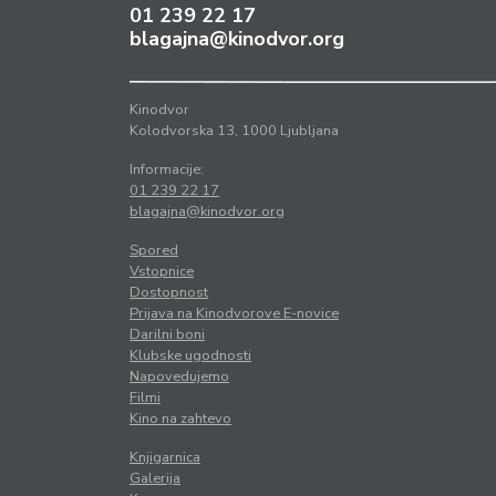
01 239 22 17
blagajna@kinodvor.org
Kinodvor
Kolodvorska 13, 1000 Ljubljana
Informacije:
01 239 22 17
blagajna@kinodvor.org
Spored
Vstopnice
Dostopnost
Prijava na Kinodvorove E-novice
Darilni boni
Klubske ugodnosti
Napovedujemo
Filmi
Kino na zahtevo
Knjigarnica
Galerija