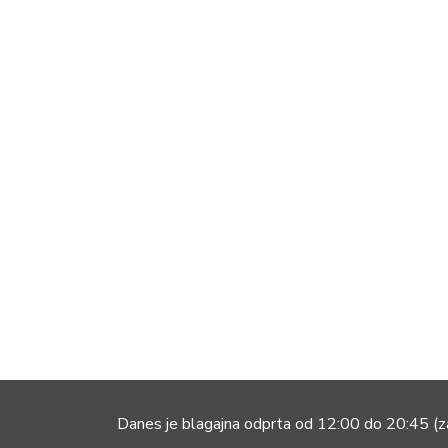
Danes je blagajna odprta od 12:00 do 20:45
(z