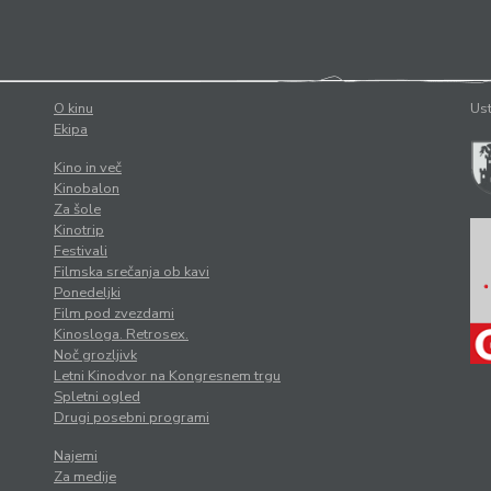
O kinu
Ust
Ekipa
Kino in več
Kinobalon
Za šole
Kinotrip
Festivali
Filmska srečanja ob kavi
Ponedeljki
Film pod zvezdami
Kinosloga. Retrosex.
Noč grozljivk
Letni Kinodvor na Kongresnem trgu
Spletni ogled
Drugi posebni programi
Najemi
Za medije