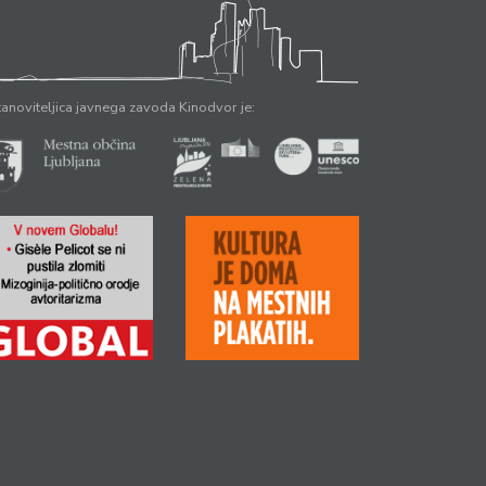
anoviteljica javnega zavoda Kinodvor je: