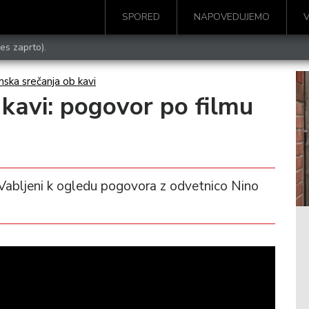
SPORED
NAPOVEDUJEMO
es zaprto).
mska srečanja ob kavi
 kavi: pogovor po filmu
i.” Vabljeni k ogledu pogovora z odvetnico Nino