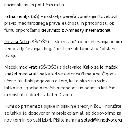
nacionalizmu in političnih mitih.
Edina zemlja
(SŠ) – naslavlja pereča vprašanja človekovih
pravic, mednarodnega prava, etičnosti in prihodnosti, ob
filmu priporočamo
delavnico z Amnesty International
Novi sošolci
(SŠ/OŠ3) – skozi izkušnjo priseljevanja odpira
temo vključevanja, drugačnosti in solidarnosti v šolskem
okolju
Maček med vrati
(SŠ/OŠ3) z delavnico
Kako se je maček
znašel med vrati
, na kateri se avtorica filma Ana Čigon z
učenci ali dijaki pogovarja o tem, kako skozi na videz
lahkotno zgodbo o mačjih medsoseskih odnosih kritično
razmišljati o družbi, v kateri živimo.
Filmi so primerni za dijake in dijakinje srednjih šol. Pridružite
se lahko že dogovorjenim projekcijam ali se dogovorimo za
nov termin po vaši izbiri. Pišite nam na
solski@kinodvor.org
.