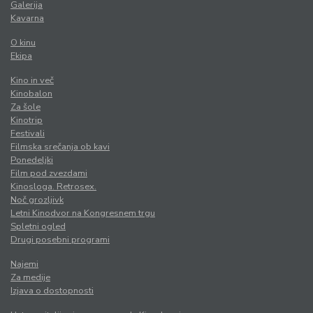
Galerija
Kavarna
O kinu
Ekipa
Kino in več
Kinobalon
Za šole
Kinotrip
Festivali
Filmska srečanja ob kavi
Ponedeljki
Film pod zvezdami
Kinosloga. Retrosex.
Noč grozljivk
Letni Kinodvor na Kongresnem trgu
Spletni ogled
Drugi posebni programi
Najemi
Za medije
Izjava o dostopnosti