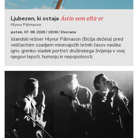
Ástin sem eftir er
Ljubezen, ki ostaja
Hlynur Pálmason
petek, 07. 08. 2026 / 18:00 / Dvorana
Islandski režiser Hlynur Pálmason (Božja dežela) pred
veličastnim ozadjem minevajočih letnih časov naslika
igriv, grenko-sladek portret družinskega življenja v vsej
njegovi lepoti, humorju in nepopolnosti.