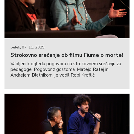
petek, 07. 11. 2025
Strokovno srečanje ob filmu Fiume o morte!
Vabljeni k ogledu pogovora na strokovnem srečanju za
pedagoge. Pogovor z gostoma, Matejo Ratej in
Andrejem Blatnikom, je vodil Robi Kroflič.