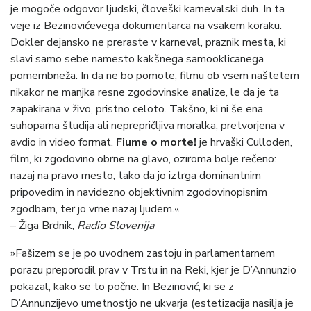
je mogoče odgovor ljudski, človeški karnevalski duh. In ta
veje iz Bezinovićevega dokumentarca na vsakem koraku.
Dokler dejansko ne preraste v karneval, praznik mesta, ki
slavi samo sebe namesto kakšnega samooklicanega
pomembneža. In da ne bo pomote, filmu ob vsem naštetem
nikakor ne manjka resne zgodovinske analize, le da je ta
zapakirana v živo, pristno celoto. Takšno, ki ni še ena
suhoparna študija ali neprepričljiva moralka, pretvorjena v
avdio in video format.
Fiume o morte!
je hrvaški Culloden,
film, ki zgodovino obrne na glavo, oziroma bolje rečeno:
nazaj na pravo mesto, tako da jo iztrga dominantnim
pripovedim in navidezno objektivnim zgodovinopisnim
zgodbam, ter jo vrne nazaj ljudem.«
– Žiga Brdnik,
Radio Slovenija
»Fašizem se je po uvodnem zastoju in parlamentarnem
porazu preporodil prav v Trstu in na Reki, kjer je D’Annunzio
pokazal, kako se to počne. In Bezinović, ki se z
D’Annunzijevo umetnostjo ne ukvarja (estetizacija nasilja je