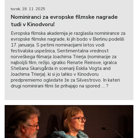
torek, 18. 11. 2025
Nominiranci za evropske filmske nagrade
tudi v Kinodvoru!
Evropska filmska akademija je razglasila nominirance za
evropske filmske nagrade, ki jih bodo v Berlinu podelili
17. januarja. S petimi nominacijami letos vodi
festivalska uspešnica, Sentimentalna vrednost
norveškega filmarja Joachima Trierja (nominacije za
najboljši film, režijo, igralko Renate Reinsve, igralca
Stellana Skarsgårda in scenarij Eskila Vogta and
Joachima Trierja), ki si jo lahko v Kinodvoru
predpremierno ogledate že za Silvestrovo. In kateri
drugi nominirani filmi še prihajajo na spored … ?