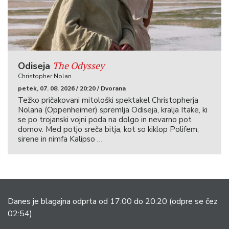
The Odyssey
Odiseja
Christopher Nolan
petek, 07. 08. 2026 / 20:20 / Dvorana
Težko pričakovani mitološki spektakel Christopherja
Nolana (Oppenheimer) spremlja Odiseja, kralja Itake, ki
se po trojanski vojni poda na dolgo in nevarno pot
domov. Med potjo sreča bitja, kot so kiklop Polifem,
sirene in nimfa Kalipso …
Danes je blagajna odprta od 17:00 do 20:20
(odpre se čez
02:54).