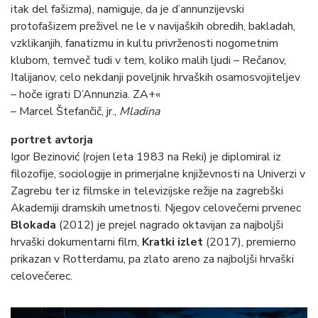
itak del fašizma), namiguje, da je d’annunzijevski
protofašizem preživel ne le v navijaških obredih, bakladah,
vzklikanjih, fanatizmu in kultu privrženosti nogometnim
klubom, temveč tudi v tem, koliko malih ljudi – Rečanov,
Italijanov, celo nekdanji poveljnik hrvaških osamosvojiteljev
– hoče igrati D’Annunzia. ZA+«
– Marcel Štefančič, jr.,
Mladina
portret avtorja
Igor Bezinović (rojen leta 1983 na Reki) je diplomiral iz
filozofije, sociologije in primerjalne književnosti na Univerzi v
Zagrebu ter iz filmske in televizijske režije na zagrebški
Akademiji dramskih umetnosti. Njegov celovečerni prvenec
Blokada
(2012) je prejel nagrado oktavijan za najboljši
hrvaški dokumentarni film,
Kratki izlet
(2017), premierno
prikazan v Rotterdamu, pa zlato areno za najboljši hrvaški
celovečerec.