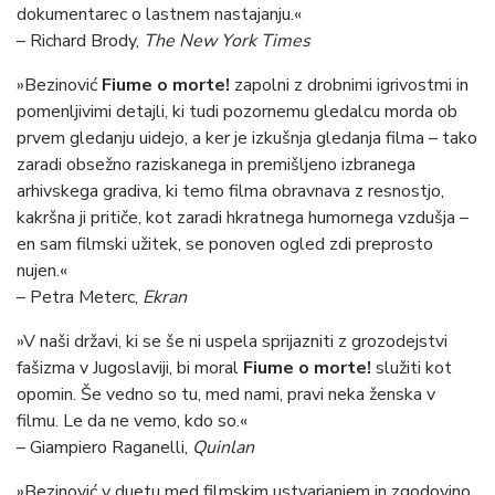
dokumentarec o lastnem nastajanju.«
– Richard Brody,
The New York Times
»Bezinović
Fiume o morte!
zapolni z drobnimi igrivostmi in
pomenljivimi detajli, ki tudi pozornemu gledalcu morda ob
prvem gledanju uidejo, a ker je izkušnja gledanja filma – tako
zaradi obsežno raziskanega in premišljeno izbranega
arhivskega gradiva, ki temo filma obravnava z resnostjo,
kakršna ji pritiče, kot zaradi hkratnega humornega vzdušja –
en sam filmski užitek, se ponoven ogled zdi preprosto
nujen.«
– Petra Meterc,
Ekran
»V naši državi, ki se še ni uspela sprijazniti z grozodejstvi
fašizma v Jugoslaviji, bi moral
Fiume o morte!
služiti kot
opomin. Še vedno so tu, med nami, pravi neka ženska v
filmu. Le da ne vemo, kdo so.«
– Giampiero Raganelli,
Quinlan
»Bezinović v duetu med filmskim ustvarjanjem in zgodovino,