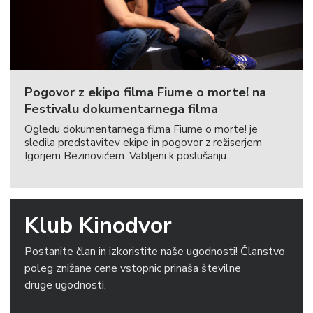
Pogovor z ekipo filma Fiume o morte! na
Festivalu dokumentarnega filma
Ogledu dokumentarnega filma Fiume o morte! je
sledila predstavitev ekipe in pogovor z režiserjem
Igorjem Bezinovićem. Vabljeni k poslušanju.
Klub Kinodvor
Postanite član in izkoristite naše ugodnosti! Članstvo
poleg znižane cene vstopnic prinaša številne
druge ugodnosti.