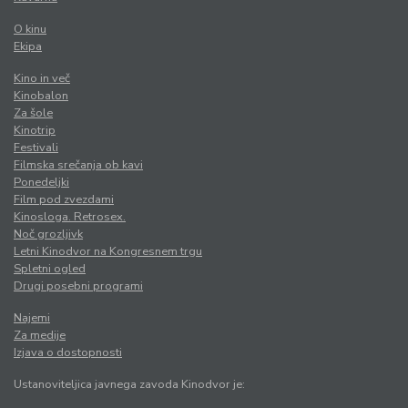
O kinu
Ekipa
Kino in več
Kinobalon
Za šole
Kinotrip
Festivali
Filmska srečanja ob kavi
Ponedeljki
Film pod zvezdami
Kinosloga. Retrosex.
Noč grozljivk
Letni Kinodvor na Kongresnem trgu
Spletni ogled
Drugi posebni programi
Najemi
Za medije
Izjava o dostopnosti
Ustanoviteljica javnega zavoda Kinodvor je: