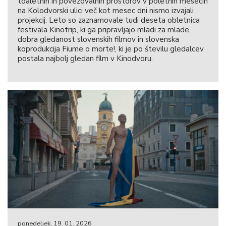
toaletnih in povezovalnih prostorov v poletnih mesecih
na Kolodvorski ulici več kot mesec dni nismo izvajali
projekcij. Leto so zaznamovale tudi deseta obletnica
festivala Kinotrip, ki ga pripravljajo mladi za mlade,
dobra gledanost slovenskih filmov in slovenska
koprodukcija Fiume o morte!, ki je po številu gledalcev
postala najbolj gledan film v Kinodvoru.
ponedeljek, 19. 01. 2026