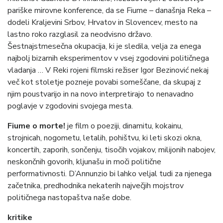
pariške mirovne konference, da se Fiume – današnja Reka –
dodeli Kraljevini Srbov, Hrvatov in Slovencev, mesto na
lastno roko razglasil za neodvisno državo.
Šestnajstmesečna okupacija, ki je sledila, velja za enega
najbolj bizarnih eksperimentov v vsej zgodovini političnega
vladanja … V Reki rojeni filmski režiser Igor Bezinović nekaj
več kot stoletje pozneje povabi someščane, da skupaj z
njim poustvarijo in na novo interpretirajo to nenavadno
poglavje v zgodovini svojega mesta.
Fiume o morte!
je film o poeziji, dinamitu, kokainu,
strojnicah, nogometu, letalih, pohištvu, ki leti skozi okna,
koncertih, zaporih, sončenju, tisočih vojakov, milijonih nabojev,
neskončnih govorih, kljunašu in moči politične
performativnosti. D’Annunzio bi lahko veljal tudi za njenega
začetnika, predhodnika nekaterih največjih mojstrov
političnega nastopaštva naše dobe.
kritike