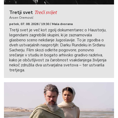
Treći svijet
Tretji svet
Arsen Oremović
petek, 07. 08. 2026 / 19:30 / Mala dvorana
Tretji svet je več kot zgolj dokumentarec o Haustorju,
legendarni zagrebški skupini, ki je zaznamovala
glasbeno sceno nekdanje Jugoslavije. To je zgodba o
dveh ustvarjalnih nasprotjih: Darku Rundeku in Srđanu
Sacherju. Film skozi odkrite pogovore, ponovno
srečanje v studiu in bogato arhivsko gradivo razkriva,
kako je občutljivost za čarobnost vsakdanjega življenja
nekoč združila dva ustvarjalna svetova – ter ustvarila
tretjega.