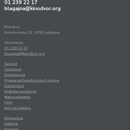
01 239 22 17
blagajna@kinodvor.org
Kinodvor
Kolodvorska 13, 1000 Ljubljana
Informacije:
01 239 22 17
blagajna@kinodvor.org
Spored
Vstopnice
Dostopnost
Prijava na Kinodvorove E-novice
Darilni boni
Klubske ugodnosti
Napovedujemo
Filmi
Kino na zahtevo
Knjigarnica
Galerija
Kavarna