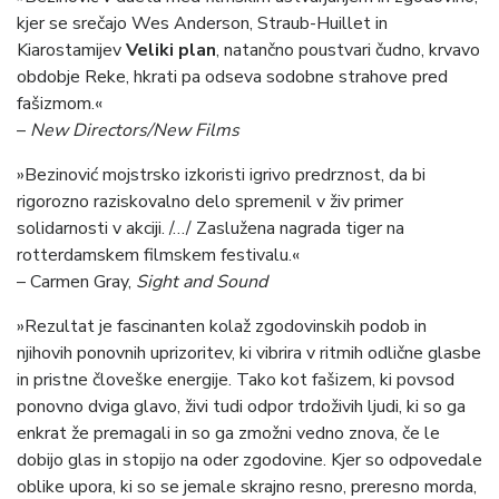
kjer se srečajo Wes Anderson, Straub-Huillet in
Kiarostamijev
Veliki plan
, natančno poustvari čudno, krvavo
obdobje Reke, hkrati pa odseva sodobne strahove pred
fašizmom.«
–
New Directors/New Films
»Bezinović mojstrsko izkoristi igrivo predrznost, da bi
rigorozno raziskovalno delo spremenil v živ primer
solidarnosti v akciji. /…/ Zaslužena nagrada tiger na
rotterdamskem filmskem festivalu.«
– Carmen Gray,
Sight and Sound
»Rezultat je fascinanten kolaž zgodovinskih podob in
njihovih ponovnih uprizoritev, ki vibrira v ritmih odlične glasbe
in pristne človeške energije. Tako kot fašizem, ki povsod
ponovno dviga glavo, živi tudi odpor trdoživih ljudi, ki so ga
enkrat že premagali in so ga zmožni vedno znova, če le
dobijo glas in stopijo na oder zgodovine. Kjer so odpovedale
oblike upora, ki so se jemale skrajno resno, preresno morda,