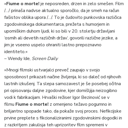
»
Fiume o morte!
je neposreden, drzen in zelo smešen. Film
/…/ prinaša nadvse aktualno sporočilo, da je smeh na račun
fašistov oblika upora /…/. To je čudovito punkovska različica
zgodovinskega dokumentarca, prežeta s humorjem in
uporniškim duhom ljudi, ki so bili v 20. stoletju državljani
‘osmih ali devetih različnih držav’, govorili različne jezike, a
jim je vseeno uspelo ohraniti lastno prepoznavno
identiteto.«
– Wendy Ide,
Screen Daily
»Mnogi filmski ustvarjalci preveč zaupajo v svojo
sposobnost prikazati načine življenja, ki so daleč od njihovih
lastnih izkušenj. Ta slepa samozavest je še posebej očitna
pri opisovanju daljne zgodovine, kjer domišljija neizogibno
vodi k fabrikacijam. Hrvaški režiser Igor Bezinović se v
filmu
Fiume o morte!
z omenjeno težavo pogumno in
briljantno spopade tako, da pokaže svoj proces. Nefikcijske
prvine preplete s fikcionaliziranimi zgodovinskimi dogodki in
z razkritjem zakulisja teh uprizoritev film spremeni v