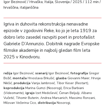
Igor Bezinović / Hrvaška, Italija, Slovenija / 2025 / 112 min /
hrvaščina, italijanščina
Igriva in duhovita rekonstrukcija nenavadne
epizode v zgodovini Reke, ko jo je leta 1919 za
dobro leto zasedel razvpiti poet in protofašist
Gabriele D’Annunzio. Dobitnik nagrade Evropske
filmske akademije in najbolj gledan film leta
2025 v Kinodvoru.
režija
Igor Bezinović,
scenarij
Igor Bezinović,
fotografija
Gregor
Božič,
montaža
Hrvoslava Brkušić,
glasba
Giovanni Maier, Hrvoje
Nikšić,
produkcija
Vanja Jambrović, Tibor Keser (Restart),
koprodukcija
Marina Gumzi (Nosorogi), Erica Barbiani
(Videomante),
igrajo
Izet Medošević, Ćenan Beljulji, Albano
Vučetić, Tihomir Buterin, Andrea Marsanich, Massimo Ronzani,
Milovan Večerina Cico,
distribucija
Nosorogi,