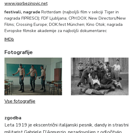
www.igorbezinovic.net
festivali, nagrade
Rotterdam (najboljši film v sekciji Tiger in
nagrada FIPRESCI); FDF Ljubljana; CPH:DOX; New Directors/New
Films; Crossing Europe; DOK.fest München; Kino Otok; nagrada
Evropske filmske akademije za najboljši dokumentarec
IMDb
Fotografije
Vse fotografije
zgodba
Leta 1919 je ekscentrični italijanski pesnik, dandy in strastni
militarist Gabriele D’Annunzio, nezadovoljen z odločitvijo