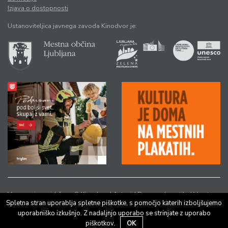
Izjava o dostopnosti
Ustanoviteljica javnega zavoda Kinodvor je:
Vse pravice pridržane © Kinodvor |
Avtorji
|
Pravno obvestilo
|
Varstvo
Spletna stran uporablja spletne piškotke, s pomočjo katerih izboljšujemo
osebnih podatkov
uporabniško izkušnjo. Z nadaljnjo uporabo se strinjate z uporabo
piškotkov.
OK