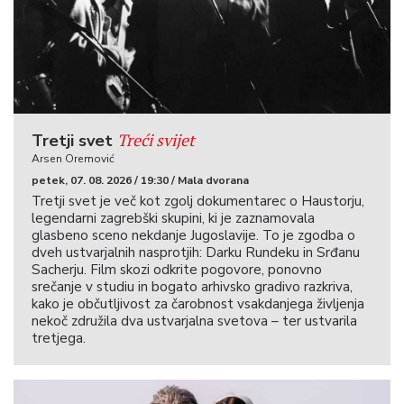
Treći svijet
Tretji svet
Arsen Oremović
petek, 07. 08. 2026 / 19:30 / Mala dvorana
Tretji svet je več kot zgolj dokumentarec o Haustorju,
legendarni zagrebški skupini, ki je zaznamovala
glasbeno sceno nekdanje Jugoslavije. To je zgodba o
dveh ustvarjalnih nasprotjih: Darku Rundeku in Srđanu
Sacherju. Film skozi odkrite pogovore, ponovno
srečanje v studiu in bogato arhivsko gradivo razkriva,
kako je občutljivost za čarobnost vsakdanjega življenja
nekoč združila dva ustvarjalna svetova – ter ustvarila
tretjega.