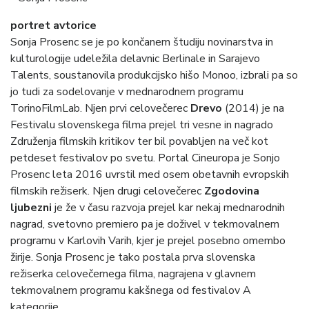
portret avtorice
Sonja Prosenc se je po končanem študiju novinarstva in
kulturologije udeležila delavnic Berlinale in Sarajevo
Talents, soustanovila produkcijsko hišo Monoo, izbrali pa so
jo tudi za sodelovanje v mednarodnem programu
TorinoFilmLab. Njen prvi celovečerec
Drevo
(2014) je na
Festivalu slovenskega filma prejel tri vesne in nagrado
Združenja filmskih kritikov ter bil povabljen na več kot
petdeset festivalov po svetu. Portal Cineuropa je Sonjo
Prosenc leta 2016 uvrstil med osem obetavnih evropskih
filmskih režiserk. Njen drugi celovečerec
Zgodovina
ljubezni
je že v času razvoja prejel kar nekaj mednarodnih
nagrad, svetovno premiero pa je doživel v tekmovalnem
programu v Karlovih Varih, kjer je prejel posebno omembo
žirije. Sonja Prosenc je tako postala prva slovenska
režiserka celovečernega filma, nagrajena v glavnem
tekmovalnem programu kakšnega od festivalov A
kategorije.