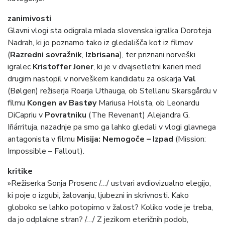
zanimivosti
Glavni vlogi sta odigrala mlada slovenska igralka Doroteja
Nadrah, ki jo poznamo tako iz gledališča kot iz filmov
(
Razredni sovražnik
,
Izbrisana
), ter priznani norveški
igralec
Kristoffer Joner
, ki je v dvajsetletni karieri med
drugim nastopil v norveškem kandidatu za oskarja
Val
(Bølgen) režiserja Roarja Uthauga, ob Stellanu Skarsgårdu v
filmu
Kongen av Bastøy
Mariusa Holsta, ob Leonardu
DiCapriu v
Povratniku
(The Revenant) Alejandra G.
Iñárrituja, nazadnje pa smo ga lahko gledali v vlogi glavnega
antagonista v filmu
Misija: Nemogoče – Izpad
(Mission:
Impossible – Fallout).
kritike
»Režiserka Sonja Prosenc /…/ ustvari avdiovizualno elegijo,
ki poje o izgubi, žalovanju, ljubezni in skrivnosti. Kako
globoko se lahko potopimo v žalost? Koliko vode je treba,
da jo odplakne stran? /…/ Z jezikom eteričnih podob,