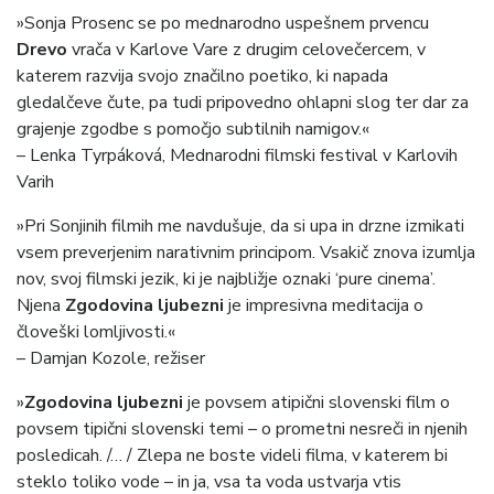
»Sonja Prosenc se po mednarodno uspešnem prvencu
Drevo
vrača v Karlove Vare z drugim celovečercem, v
katerem razvija svojo značilno poetiko, ki napada
gledalčeve čute, pa tudi pripovedno ohlapni slog ter dar za
grajenje zgodbe s pomočjo subtilnih namigov.«
– Lenka Tyrpáková, Mednarodni filmski festival v Karlovih
Varih
»Pri Sonjinih filmih me navdušuje, da si upa in drzne izmikati
vsem preverjenim narativnim principom. Vsakič znova izumlja
nov, svoj filmski jezik, ki je najbližje oznaki ‘pure cinema’.
Njena
Zgodovina ljubezni
je impresivna meditacija o
človeški lomljivosti.«
– Damjan Kozole, režiser
»
Zgodovina ljubezni
je povsem atipični slovenski film o
povsem tipični slovenski temi – o prometni nesreči in njenih
posledicah. /… / Zlepa ne boste videli filma, v katerem bi
steklo toliko vode – in ja, vsa ta voda ustvarja vtis