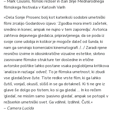
– Mark Cousins, filmski režiser in član žirije Mednarodnega
filmskega festivala v Karlovih Varih
»Dela Sonje Prosenc bolj kot katerikoli sodobni umetniški
filmi zrcalijo Godardovo izjavo: ‘Zgodba mora imeti začetek,
sredino in konec, ampak ne nujno v tem zaporedju’. Avtorica
zahteva dejavnega gledalca, pripravljenega, da se poda iz
svoje cone udobja in kolikor je mogoče daleč od šunda, ki
nam ga servirajo komercialni kinematografi. /…/ Zaradi njene
resnično izvirne in idiosinkratične vizualne estetike, skrbno
zasnovane filmske strukture ter dosledne in etične
avtorske politike lahko postane vsaka poglobljena kritikova
‘analiza in razlaga’ odveč. To je filmska umetnost, ki zbudi
vse gledalčeve čute. Tiste redke vrste film, ki ga lahko
čutiš, vonjaš, okusiš, slišiš in se ga dotakneš. Ki ti ne gre iz
glave še dolgo po tistem, ko si ga gledal … In ko rečem
‘gledal’, ne mislim samo ‘pasivno gledal’, ampak se potopil v
režiserkin umetniški svet. Ga vdihnil. Izdihnil. Čutil.«
–
Camera Lucida