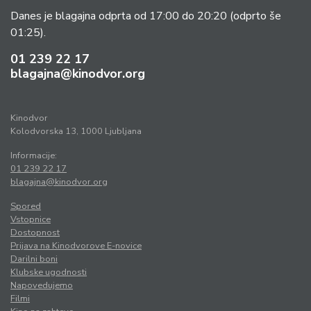
Danes je blagajna odprta od 17:00 do 20:20
(odprto še
01:25).
01 239 22 17
blagajna@kinodvor.org
Kinodvor
Kolodvorska 13, 1000 Ljubljana
Informacije:
01 239 22 17
blagajna@kinodvor.org
Spored
Vstopnice
Dostopnost
Prijava na Kinodvorove E-novice
Darilni boni
Klubske ugodnosti
Napovedujemo
Filmi