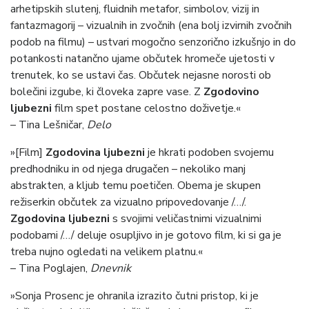
arhetipskih slutenj, fluidnih metafor, simbolov, vizij in
fantazmagorij – vizualnih in zvočnih (ena bolj izvirnih zvočnih
podob na filmu) – ustvari mogočno senzorično izkušnjo in do
potankosti natančno ujame občutek hromeče ujetosti v
trenutek, ko se ustavi čas. Občutek nejasne norosti ob
bolečini izgube, ki človeka zapre vase. Z
Zgodovino
ljubezni
film spet postane celostno doživetje.«
– Tina Lešničar,
Delo
»[Film]
Zgodovina ljubezni
je hkrati podoben svojemu
predhodniku in od njega drugačen – nekoliko manj
abstrakten, a kljub temu poetičen. Obema je skupen
režiserkin občutek za vizualno pripovedovanje /…/.
Zgodovina ljubezni
s svojimi veličastnimi vizualnimi
podobami /…/ deluje osupljivo in je gotovo film, ki si ga je
treba nujno ogledati na velikem platnu.«
– Tina Poglajen,
Dnevnik
»Sonja Prosenc je ohranila izrazito čutni pristop, ki je