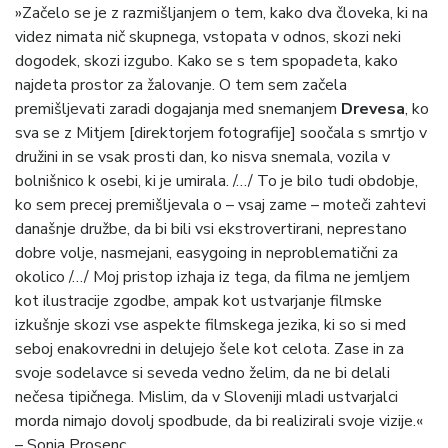
»Začelo se je z razmišljanjem o tem, kako dva človeka, ki na
videz nimata nič skupnega, vstopata v odnos, skozi neki
dogodek, skozi izgubo. Kako se s tem spopadeta, kako
najdeta prostor za žalovanje. O tem sem začela
premišljevati zaradi dogajanja med snemanjem
Drevesa
, ko
sva se z Mitjem [direktorjem fotografije] soočala s smrtjo v
družini in se vsak prosti dan, ko nisva snemala, vozila v
bolnišnico k osebi, ki je umirala. /…/ To je bilo tudi obdobje,
ko sem precej premišljevala o – vsaj zame – moteči zahtevi
današnje družbe, da bi bili vsi ekstrovertirani, neprestano
dobre volje, nasmejani, easygoing in neproblematični za
okolico /…/ Moj pristop izhaja iz tega, da filma ne jemljem
kot ilustracije zgodbe, ampak kot ustvarjanje filmske
izkušnje skozi vse aspekte filmskega jezika, ki so si med
seboj enakovredni in delujejo šele kot celota. Zase in za
svoje sodelavce si seveda vedno želim, da ne bi delali
nečesa tipičnega. Mislim, da v Sloveniji mladi ustvarjalci
morda nimajo dovolj spodbude, da bi realizirali svoje vizije.«
– Sonja Prosenc