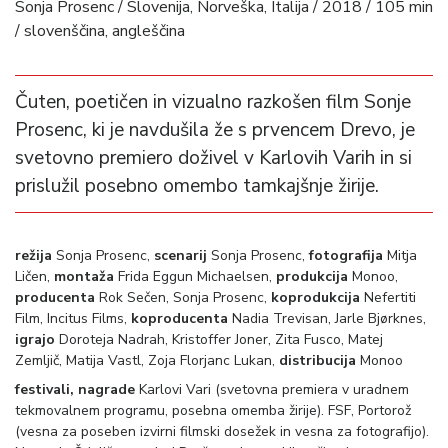
Sonja Prosenc / Slovenija, Norveška, Italija / 2018 / 105 min
/ slovenščina, angleščina
Čuten, poetičen in vizualno razkošen film Sonje
Prosenc, ki je navdušila že s prvencem Drevo, je
svetovno premiero doživel v Karlovih Varih in si
prislužil posebno omembo tamkajšnje žirije.
režija
Sonja Prosenc,
scenarij
Sonja Prosenc,
fotografija
Mitja
Ličen,
montaža
Frida Eggun Michaelsen,
produkcija
Monoo,
producenta
Rok Sečen, Sonja Prosenc,
koprodukcija
Nefertiti
Film, Incitus Films,
koproducenta
Nadia Trevisan, Jarle Bjørknes,
igrajo
Doroteja Nadrah, Kristoffer Joner, Zita Fusco, Matej
Zemljič, Matija Vastl, Zoja Florjanc Lukan,
distribucija
Monoo
festivali, nagrade
Karlovi Vari (svetovna premiera v uradnem
tekmovalnem programu, posebna omemba žirije). FSF, Portorož
(vesna za poseben izvirni filmski dosežek in vesna za fotografijo).