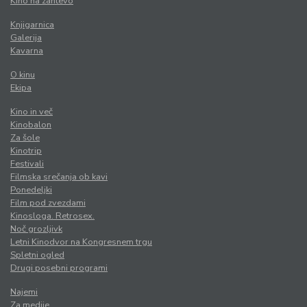
Kino na zahtevo
Knjigarnica
Galerija
Kavarna
O kinu
Ekipa
Kino in več
Kinobalon
Za šole
Kinotrip
Festivali
Filmska srečanja ob kavi
Ponedeljki
Film pod zvezdami
Kinosloga. Retrosex.
Noč grozljivk
Letni Kinodvor na Kongresnem trgu
Spletni ogled
Drugi posebni programi
Najemi
Za medije