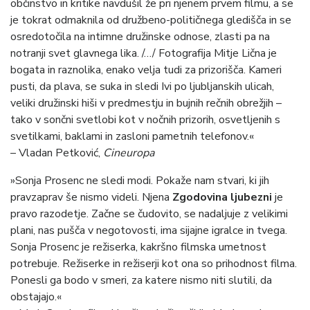
občinstvo in kritike navdušil že pri njenem prvem filmu, a se
je tokrat odmaknila od družbeno-političnega gledišča in se
osredotočila na intimne družinske odnose, zlasti pa na
notranji svet glavnega lika. /…/ Fotografija Mitje Lična je
bogata in raznolika, enako velja tudi za prizorišča. Kameri
pusti, da plava, se suka in sledi Ivi po ljubljanskih ulicah,
veliki družinski hiši v predmestju in bujnih rečnih obrežjih –
tako v sončni svetlobi kot v nočnih prizorih, osvetljenih s
svetilkami, baklami in zasloni pametnih telefonov.«
– Vladan Petković,
Cineuropa
»Sonja Prosenc ne sledi modi. Pokaže nam stvari, ki jih
pravzaprav še nismo videli. Njena
Zgodovina ljubezni
je
pravo razodetje. Začne se čudovito, se nadaljuje z velikimi
plani, nas pušča v negotovosti, ima sijajne igralce in tvega.
Sonja Prosenc je režiserka, kakršno filmska umetnost
potrebuje. Režiserke in režiserji kot ona so prihodnost filma.
Ponesli ga bodo v smeri, za katere nismo niti slutili, da
obstajajo.«