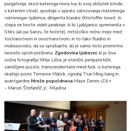
purgatorija, skozi katerega mora Iva, ki svoj občutek krivde,
v katerem straši, spodvije v spiralo zalezovanja materinega
»skrivnega« ljubimca, dirigenta klasike (Kristoffer Joner). In
zlepa ne boste videli junakinje, ki bi Ljubljanico spremenila v
Stiks (ali pa Sanzu, če hočete), mitološko rečno mejo med
tostranstvom in onostranstvom, in to tako fluidno in
mobiusovsko, da se sprašujete, ali je sama tisto prometno
nesrečo sploh preživela.
Zgodovina ljubezni
, ki jo šiva
sočna fotografija Mitje Lična, je eterični, peripatetični,
zamišljeni puzzle, transcendentalni mind fuck, iz katerega
skačejo pozni Terrence Malick, zgodnji Tsai Ming-liang in
avantgardne
Mreže popoldneva
Maye Deren.«ZA+
– Marcel Štefančič, jr.,
Mladina