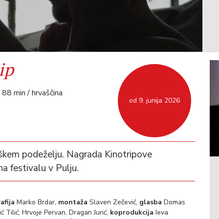
ip
 88 min / hrvaščina
od 9. junija 2026
škem podeželju. Nagrada Kinotripove
na festivalu v Pulju.
afija
Marko Brdar,
montaža
Slaven Zečević,
glasba
Domas
ć Tilić, Hrvoje Pervan, Dragan Jurić,
koprodukcija
Ieva