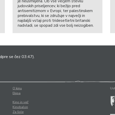
je neusmiljena. Ob vse večjem številu
judovskih priseljencev, ki bežijo pred
antisemitizmom v Evropi, ter palestinskem
prebivalstvu, ki se združuje v največji in
najdaljši vstaji proti tridesetletni britanski
nadvladi, se spopad zdi vse bolj neizogiben.
dpre se čez 03:47).
O kinu
Ust
Ekipa
Kino in več
Kinobalon
Za šole