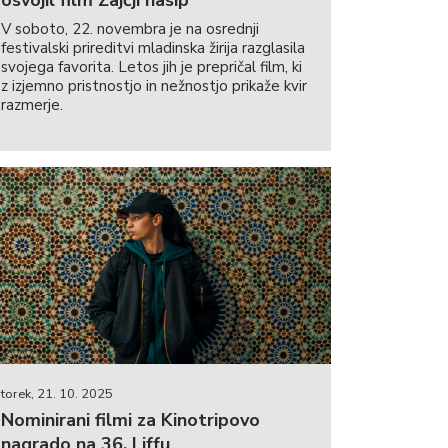
osvojil film Zajčji nasip
V soboto, 22. novembra je na osrednji
festivalski prireditvi mladinska žirija razglasila
svojega favorita. Letos jih je prepričal film, ki
z izjemno pristnostjo in nežnostjo prikaže kvir
razmerje.
torek, 21. 10. 2025
Nominirani filmi za Kinotripovo
nagrado na 36. Liffu