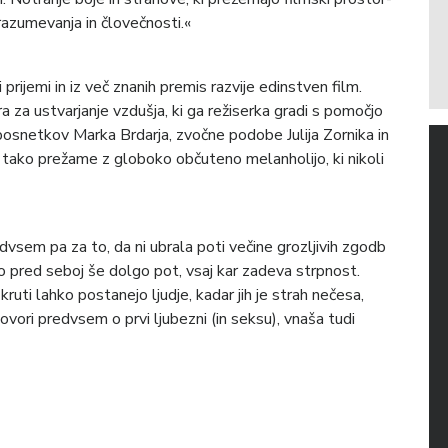
azumevanja in človečnosti.«
prijemi in iz več znanih premis razvije edinstven film.
ra za ustvarjanje vzdušja, ki ga režiserka gradi s pomočjo
osnetkov Marka Brdarja, zvočne podobe Julija Zornika in
tako prežame z globoko občuteno melanholijo, ki nikoli
edvsem pa za to, da ni ubrala poti večine grozljivih zgodb
o pred seboj še dolgo pot, vsaj kar zadeva strpnost.
kruti lahko postanejo ljudje, kadar jih je strah nečesa,
vori predvsem o prvi ljubezni (in seksu), vnaša tudi