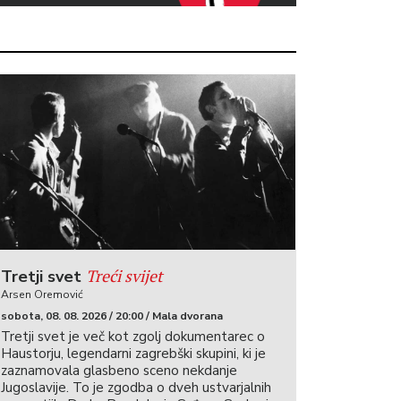
Treći svijet
Tretji svet
Arsen Oremović
sobota, 08. 08. 2026 / 20:00 / Mala dvorana
Tretji svet je več kot zgolj dokumentarec o
Haustorju, legendarni zagrebški skupini, ki je
zaznamovala glasbeno sceno nekdanje
Jugoslavije. To je zgodba o dveh ustvarjalnih