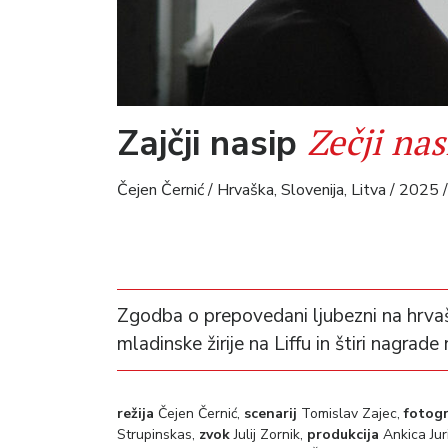
Zečji nas
Zajčji nasip
Čejen Černić / Hrvaška, Slovenija, Litva / 2025 /
Zgodba o prepovedani ljubezni na hrva
mladinske žirije na Liffu in štiri nagrade 
režija
Čejen Černić,
scenarij
Tomislav Zajec,
fotogr
Strupinskas,
zvok
Julij Zornik,
produkcija
Ankica Juri