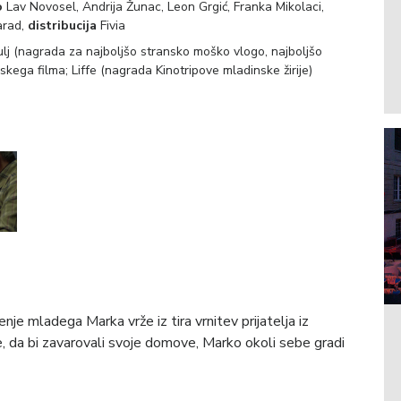
o
Lav Novosel, Andrija Žunac, Leon Grgić, Franka Mikolaci,
arad,
distribucija
Fivia
ulj (nagrada za najboljšo stransko moško vlogo, najboljšo
nskega filma; Liffe (nagrada Kinotripove mladinske žirije)
jenje mladega Marka vrže iz tira vrnitev prijatelja iz
, da bi zavarovali svoje domove, Marko okoli sebe gradi