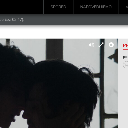
SPORED
NAPOVEDUJEMO
se čez 03:47).
PR
po