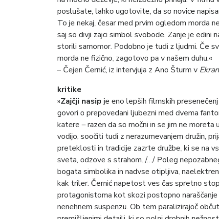
poslušate, lahko ugotovite, da so novice napi
To je nekaj, česar med prvim ogledom morda ne
saj so divji zajci simbol svobode. Zanje je edini 
storili samomor. Podobno je tudi z ljudmi. Če s
morda ne fizično, zagotovo pa v našem duhu.«
– Čejen Černić, iz intervjuja z Ano Šturm v
Ekra
kritike
»
Zajčji nasip
je eno lepših filmskih presenečenj
govori o prepovedani ljubezni med dvema fantom
katere – razen da so močni in se jim ne moreta u
vodijo, soočiti tudi z nerazumevanjem družin, pri
preteklosti in tradicije zazrte družbe, ki se na v
sveta, odzove s strahom. /…/ Poleg nepozabnega
bogata simbolika in nadvse otipljiva, naelektre
kak triler. Černić napetost ves čas spretno st
protagonistoma kot skozi postopno naraščanje re
nenehnem suspenzu. Ob tem paralizirajoč občut
premišljenimi detajli, ki so polni drobnih nežnos