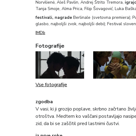
Norvilienė, Aleš Pavlin, Andrej Štrito Tremora,
igraj
Tanja Smoje, Alma Prica, Filip Šovagović, Luka Bašk
festivali, nagrade
Berlinale (svetovna premiera); P
glasbo, najboljši zvok, najboljši debi); Festival slove
IMDb
Fotografije
Vse fotografije
zgodba
V vasi, ki ji grozijo poplave, skrbno začrtano živl
otroštva. Medtem ko vaščani postavljajo nasipe
zid, da bi se zaščitil pred lastnimi čustvi.
iz prve roke