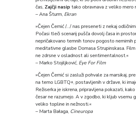
čas,
Zajčji nasip
tako obravnava z veliko mero r
– Ana Šturm,
Ekran
»Čejen Černić /…/ nas preseneti z nekaj odličnimi 
Počasi tleči scenarij pušča dovolj časa in prosto
nepričakovano temnih tonov pogosto nemirnih p
meditativne glasbe Domasa Strupinskasa. Film 
ne zdrsne v osladnost ali sentimentalnost.«
– Marko Stojiljković,
Eye For Film
»Čejen Černić si zasluži pohvale za marsikaj, pr
na temo LGBTQ+, postavljenih v države, ki imaj
Režiserka je iskrena, pripravljena pokazati, kako 
česar ne razumejo. A v zgodbo, ki kljub vsemu go
veliko topline in nežnosti.«
– Marta Bałaga,
Cineuropa