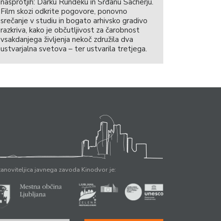
nasprotjih: Darku Rundeku in Srđanu Sacherju.
Film skozi odkrite pogovore, ponovno
srečanje v studiu in bogato arhivsko gradivo
razkriva, kako je občutljivost za čarobnost
vsakdanjega življenja nekoč združila dva
ustvarjalna svetova – ter ustvarila tretjega.
anoviteljica javnega zavoda Kinodvor je: