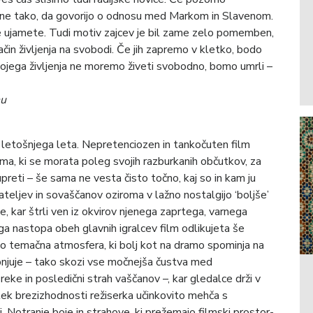
sane tako, da govorijo o odnosu med Markom in Slavenom.
 ujamete. Tudi motiv zajcev je bil zame zelo pomemben,
način življenja na svobodi. Če jih zapremo v kletko, bodo
vojega življenja ne moremo živeti svobodno, bomo umrli –
nu
 letošnjega leta. Nepretenciozen in tankočuten film
a, ki se morata poleg svojih razburkanih občutkov, za
preti – še sama ne vesta čisto točno, kaj so in kam ju
jateljev in sovaščanov oziroma v lažno nostalgijo ‘boljše’
se, kar štrli ven iz okvirov njenega zaprtega, varnega
 nastopa obeh glavnih igralcev film odlikujeta še
no temačna atmosfera, ki bolj kot na dramo spominja na
opnjuje – tako skozi vse močnejša čustva med
ke in posledični strah vaščanov –, kar gledalce drži v
ek brezizhodnosti režiserka učinkovito mehča s
ti. Notranje boje in strahove, ki prežemajo filmski prostor-