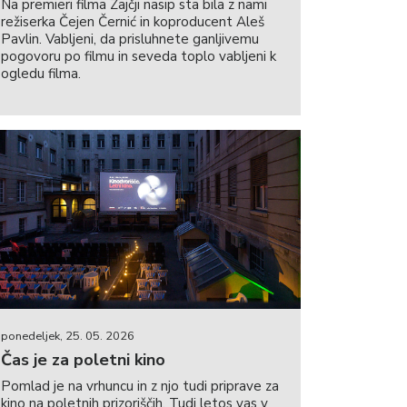
Na premieri filma Zajčji nasip sta bila z nami
režiserka Čejen Černić in koproducent Aleš
Pavlin. Vabljeni, da prisluhnete ganljivemu
pogovoru po filmu in seveda toplo vabljeni k
ogledu filma.
ponedeljek, 25. 05. 2026
Čas je za poletni kino
Pomlad je na vrhuncu in z njo tudi priprave za
kino na poletnih prizoriščih. Tudi letos vas v