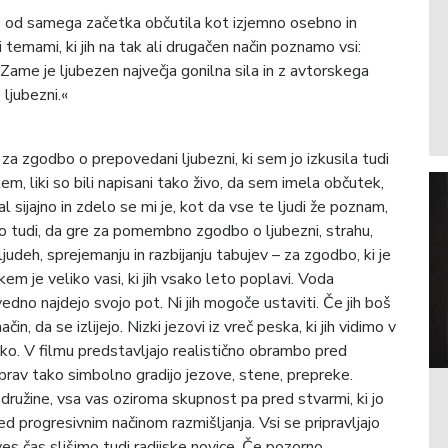
že od samega začetka občutila kot izjemno osebno in
 temami, ki jih na tak ali drugačen način poznamo vsi:
 Zame je ljubezen največja gonilna sila in z avtorskega
 ljubezni.«
 za zgodbo o prepovedani ljubezni, ki sem jo izkusila tudi
, liki so bili napisani tako živo, da sem imela občutek,
al sijajno in zdelo se mi je, kot da vse te ljudi že poznam,
ilo tudi, da gre za pomembno zgodbo o ljubezni, strahu,
deh, sprejemanju in razbijanju tabujev – za zgodbo, ki je
kem je veliko vasi, ki jih vsako leto poplavi. Voda
edno najdejo svojo pot. Ni jih mogoče ustaviti. Če jih boš
in, da se izlijejo. Nizki jezovi iz vreč peska, ki jih vidimo v
eko. V filmu predstavljajo realistično obrambo pred
 prav tako simbolno gradijo jezove, stene, prepreke.
družine, vsa vas oziroma skupnost pa pred stvarmi, ki jo
ed progresivnim načinom razmišljanja. Vsi se pripravljajo
ves čas slišimo tudi radijske novice. Če pozorno