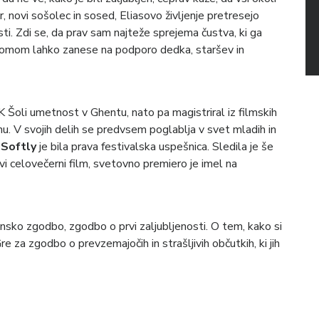
 novi sošolec in sosed, Eliasovo življenje pretresejo
i. Zdi se, da prav sam najteže sprejema čustva, ki ga
dvomom lahko zanese na podporo dedka, staršev in
K Šoli umetnost v Ghentu, nato pa magistriral iz filmskih
nu. V svojih delih se predvsem poglablja v svet mladih in
 Softly
je bila prava festivalska uspešnica. Sledila je še
rvi celovečerni film, svetovno premiero je imel na
nsko zgodbo, zgodbo o prvi zaljubljenosti. O tem, kako si
re za zgodbo o prevzemajočih in strašljivih občutkih, ki jih