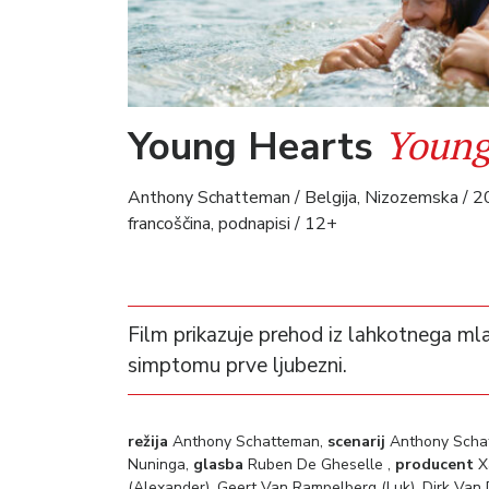
Young
Young Hearts
Anthony Schatteman / Belgija, Nizozemska / 20
francoščina, podnapisi / 12+
Film prikazuje prehod iz lahkotnega mla
simptomu prve ljubezni.
režija
Anthony Schatteman,
scenarij
Anthony Scha
Nuninga,
glasba
Ruben De Gheselle ,
producent
X
(Alexander), Geert Van Rampelberg (Luk), Dirk Van D