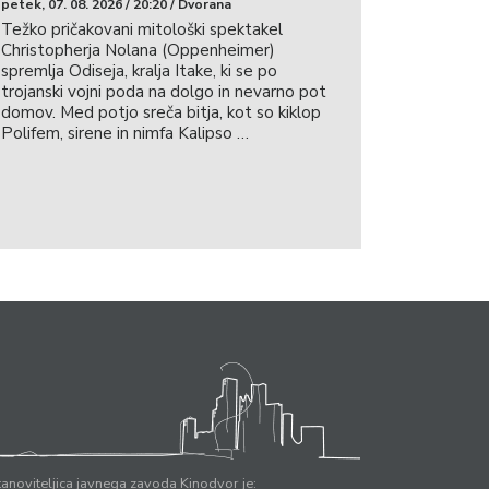
petek, 07. 08. 2026 / 20:20 / Dvorana
Težko pričakovani mitološki spektakel
Christopherja Nolana (Oppenheimer)
spremlja Odiseja, kralja Itake, ki se po
trojanski vojni poda na dolgo in nevarno pot
domov. Med potjo sreča bitja, kot so kiklop
Polifem, sirene in nimfa Kalipso …
anoviteljica javnega zavoda Kinodvor je: