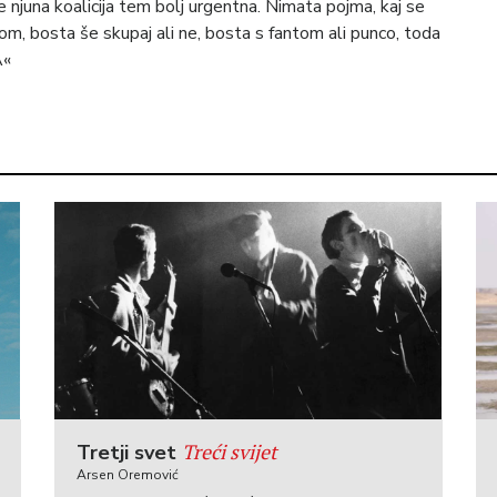
, je njuna koalicija tem bolj urgentna. Nimata pojma, kaj se
om, bosta še skupaj ali ne, bosta s fantom ali punco, toda
A«
Treći svijet
Tretji svet
Arsen Oremović