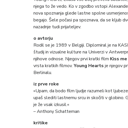
njega to že vedo. Ko v zgodbo vstopi Alexander,
nova spoznanja glede lastne spolne usmerjenost
begajo. Šele počasi pa spoznava, da se kljub 
nazadnje tudi prijateljev.
o avtorju
Rodil se je 1989 v Belgiji. Diplomiral je na KAS
študij in vizualne kulture na Univerzi v Antwerp
njihove odnose. Njegov prvi kratki film
Kiss me
vrsta kratkih filmov.
Young Hearts
je njegov p
Berlinalu.
iz prve roke
»Upam, da bodo film ljudje razumeli kot ljubeze
upaš slediti lastnemu srcu in skočiti v globino. G
je že vsak izkusil.«
– Anthony Schatteman
kritike