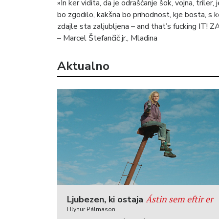
»In ker vidita, da je odraščanje šok, vojna, triler
bo zgodilo, kakšna bo prihodnost, kje bosta, s k
zdajle sta zaljubljena – and that’s fucking IT! Z
– Marcel Štefančič jr., Mladina
Aktualno
Ástin sem eftir er
Ljubezen, ki ostaja
Hlynur Pálmason