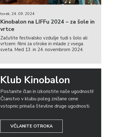
torek, 24. 09. 2024
Kinobalon na LIFFu 2024 – za šole in
vrtce
Začutite festivalsko vzdušje tudi s šolo ali
vrtcem: filmi za otroke in mlade z vsega
sveta. Med 13. in 24. novembrom 2024.
Klub Kinobalon
Postanite član in izkoristite naše ugodnosti!
Članstvo v klubu poleg znižane cene
vstopnic prinaša številne druge ugodnosti.
VČLANITE OTROKA