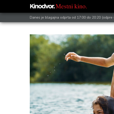
Danes je blagajna odprta od 17:00 do 20:20
(odpre 