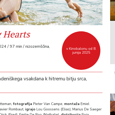
 Hearts
24 / 97 min / nizozemščina,
v Kinobalonu od 8.
junija 2025
deniškega vsakdana k hitremu bitju srca,
tteman,
fotografija
Pieter Van Campe,
montaža
Emiel
avier Rombaut,
igrajo
Lou Goossens (Elias), Marius De Saeger
ijck (Fred), Emilie De Roo (Nathalie),
distribucija
Fivia