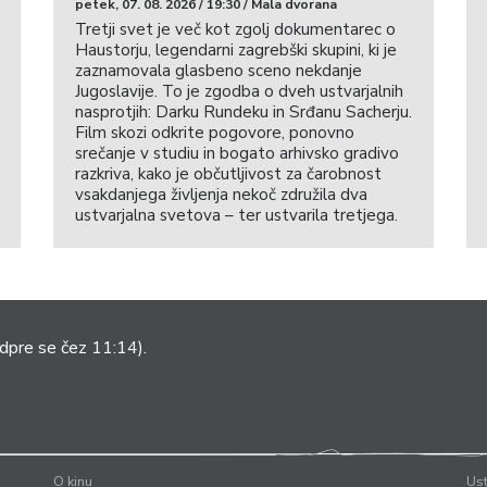
petek, 07. 08. 2026 / 19:30 / Mala dvorana
Tretji svet je več kot zgolj dokumentarec o
Haustorju, legendarni zagrebški skupini, ki je
zaznamovala glasbeno sceno nekdanje
Jugoslavije. To je zgodba o dveh ustvarjalnih
nasprotjih: Darku Rundeku in Srđanu Sacherju.
Film skozi odkrite pogovore, ponovno
srečanje v studiu in bogato arhivsko gradivo
razkriva, kako je občutljivost za čarobnost
vsakdanjega življenja nekoč združila dva
ustvarjalna svetova – ter ustvarila tretjega.
dpre se čez 11:14).
O kinu
Ust