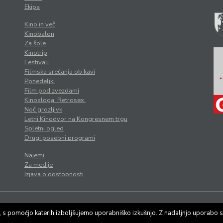
Ekipa
Kino in več
Kinobalon
Za šole
Kinotrip
Festivali
Filmska srečanja ob kavi
Ponedeljki
Film pod zvezdami
Kinosloga. Retrosex.
Noč grozljivk
Letni Kinodvor na Kongresnem trgu
Spletni ogled
Drugi posebni programi
Najemi
Za medije
Izjava o dostopnosti
tilo
|
Varstvo osebnih podatkov
, s pomočjo katerih izboljšujemo uporabniško izkušnjo. Z nadaljnjo uporabo s