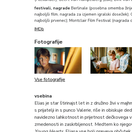
festivali, nagrade
Berlinale (posebna omemba žiri
najboljši film, nagrada za izjemen igralski dosežek);
najboljši prvenec); Montclair Film Festival (nagrada
IMDb
Fotografije
Vse fotografije
vsebina
Elias je star štirinajst let in z družino živi v 
s prijatelji in s punco Valerie, riše in obiskuje
navidezno lahkotnost in prijetnost dečkovega v
zmedenosti in zaskrbljenost. Medtem ko njegov 
Young Hearts
, Eliasa vse bolj preveva občutek, 