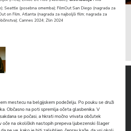
je); Seattle (posebna omemba); FilmOut San Diego (nagrada za
 Out on Film, Atlanta (nagrada za najboljši film; nagrada za
 občinstva); Cannes 2024; Zlin 2024
majhnem mestecu na belgijskem podeželju. Po pouku se druži
 dedka. Občasno na poti spremlja očeta glasbenika. V
sakdana se počasi, a hkrati močno vrivata občutek
oče na okoliških nastopih prepeva ljubezenski šlager
da ne ve, kako je biti zaljubljen, čeprav kaže, da vsi okoli