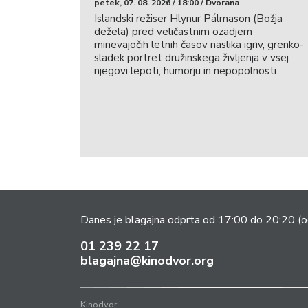
petek, 07. 08. 2026 / 18:00 / Dvorana
Islandski režiser Hlynur Pálmason (Božja
dežela) pred veličastnim ozadjem
minevajočih letnih časov naslika igriv, grenko-
sladek portret družinskega življenja v vsej
njegovi lepoti, humorju in nepopolnosti.
Danes je blagajna odprta od 17:00 do 20:20
(o
01 239 22 17
blagajna@kinodvor.org
Kinodvor