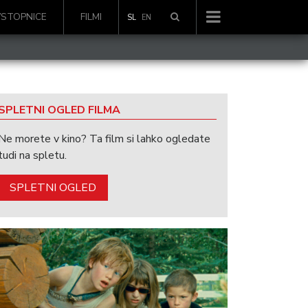
VSTOPNICE
FILMI
SL
EN
SPLETNI OGLED FILMA
Ne morete v kino? Ta film si lahko ogledate
tudi na spletu.
SPLETNI OGLED