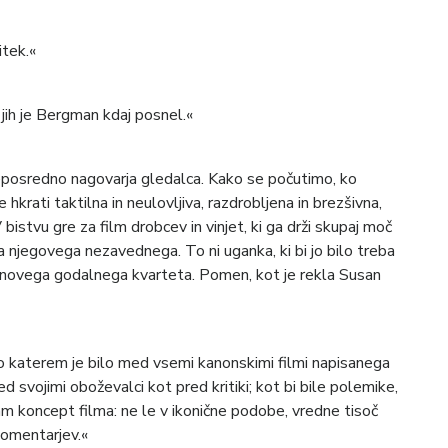
itek.«
r jih je Bergman kdaj posnel.«
neposredno nagovarja gledalca. Kako se počutimo, ko
e hkrati taktilna in neulovljiva, razdrobljena in brezšivna,
 bistvu gre za film drobcev in vinjet, ki ga drži skupaj moč
 njegovega nezavednega. To ni uganka, ki bi jo bilo treba
vnovega godalnega kvarteta. Pomen, kot je rekla Susan
o katerem je bilo med vsemi kanonskimi filmi napisanega
d svojimi oboževalci kot pred kritiki; kot bi bile polemike,
m koncept filma: ne le v ikonične podobe, vredne tisoč
 komentarjev.«