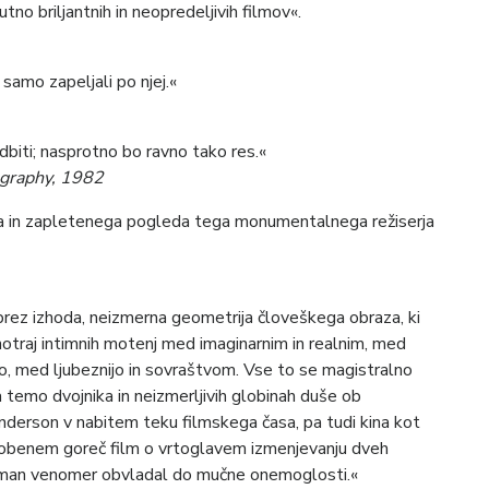
no briljantnih in neopredeljivih filmov«.
samo zapeljali po njej.«
dbiti; nasprotno bo ravno tako res.«
ography, 1982
ega in zapletenega pogleda tega monumentalnega režiserja
i brez izhoda, neizmerna geometrija človeškega obraza, ki
znotraj intimnih motenj med imaginarnim in realnim, med
, med ljubeznijo in sovraštvom. Vse to se magistralno
a temo dvojnika in neizmerljivih globinah duše ob
nderson v nabitem teku filmskega časa, pa tudi kina kot
n obenem goreč film o vrtoglavem izmenjevanju dveh
Bergman venomer obvladal do mučne onemoglosti.«