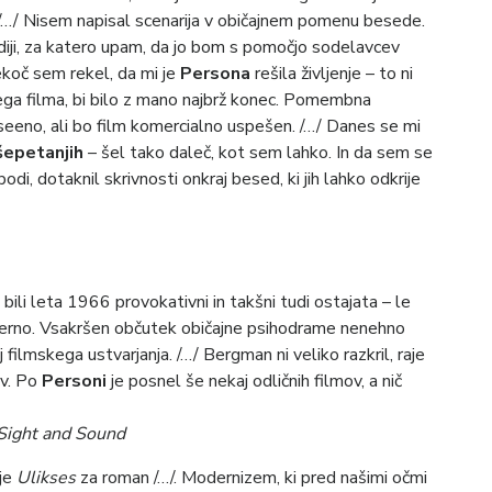
 /…/ Nisem napisal scenarija v običajnem pomenu besede.
diji, za katero upam, da jo bom s pomočjo sodelavcev
koč sem rekel, da mi je
Persona
rešila življenje – to ni
ega filma, bi bilo z mano najbrž konec. Pomembna
vseeno, ali bo film komercialno uspešen. /…/ Danes se mi
 šepetanjih
– šel tako daleč, kot sem lahko. In da sem se
di, dotaknil skrivnosti onkraj besed, ki jih lahko odkrije
 bili leta 1966 provokativni in takšni tudi ostajata – le
oderno. Vsakršen občutek običajne psihodrame nenehno
filmskega ustvarjanja. /…/ Bergman ni veliko razkril, raje
ov. Po
Personi
je posnel še nekaj odličnih filmov, a nič
, Sight and Sound
 je
Ulikses
za roman /…/. Modernizem, ki pred našimi očmi