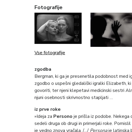
Fotografije
Vse fotografije
zgodba
Bergman, ki ga je presenetila podobnost med ig
zgodbo o uspešni gledališki igralki Elizabeth, ki
govoriti, ter njeni klepetavi medicinski sestri 
njuni osebnosti skrivnostno stapljati …
iz prve roke
»Ideja za
Persono
je prišla iz podobe. Nekega
sedeli druga ob drugi in primerjali roke. Pomisl
je vedno znova vračala. /…/
Persona
je latinska b