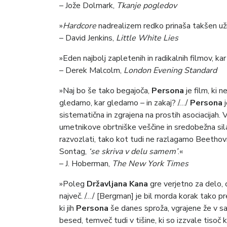
– Jože Dolmark,
Tkanje pogledov
»
Hardcore
nadrealizem redko prinaša takšen už
– David Jenkins,
Little White Lies
»Eden najbolj zapletenih in radikalnih filmov, ka
– Derek Malcolm,
London Evening Standard
»Naj bo še tako begajoča,
Persona
je film, ki 
gledamo, kar gledamo – in zakaj? /…/
Persona
j
sistematična in zgrajena na prostih asociacijah. V
umetnikove obrtniške veščine in sredobežna sila
razvozlati, tako kot tudi ne razlagamo Beetho
Sontag,
‘se skriva v delu samem’
.«
– J. Hoberman,
The New York Times
»Poleg
Državljana Kana
gre verjetno za delo, 
največ. /…/ [Bergman] je bil morda korak tako pre
ki jih
Persona
še danes sproža, vgrajene že v sa
besed, temveč tudi v tišine, ki so izzvale tisoč