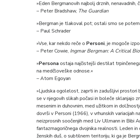
»Eden Bergmanovih najbolj drznih, nenavadnih, čut
– Peter Bradshaw,
The Guardian
»Bergman je tlakoval pot; ostali smo se potem 
– Paul Schrader
»Vse, kar nekdo reče o
Personi
, je mogoče izpo
– Peter Cowie,
Ingmar Bergman: A Critical Bi
»
Persona
ostaja najčistejši destilat trpinčen
na medčloveške odnose.«
– Atom Egoyan
»Ljudska ogolelost, zaprti in zadušljivi prostor
se v njegovih slikah počasi in boleče sklanjajo 
mesenim in duhovnim, med užitkom in dolžnostjo
dovrši v Personi (1966), v vrhunskih variacijah n
neizprosnih soočenjih med Liv Ullmann in Bibi A
fantazmagoričnega dvojnika realnosti. Leden i
ženskih duš, o subtilnem teritoriju, ki ga je 