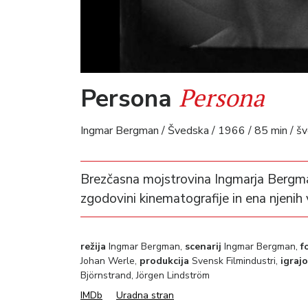
Persona
Persona
Ingmar Bergman / Švedska / 1966 / 85 min / šv
Brezčasna mojstrovina Ingmarja Bergman
zgodovini kinematografije in ena njenih
režija
Ingmar Bergman,
scenarij
Ingmar Bergman,
f
Johan Werle,
produkcija
Svensk Filmindustri,
igrajo
Björnstrand, Jörgen Lindström
IMDb
Uradna stran