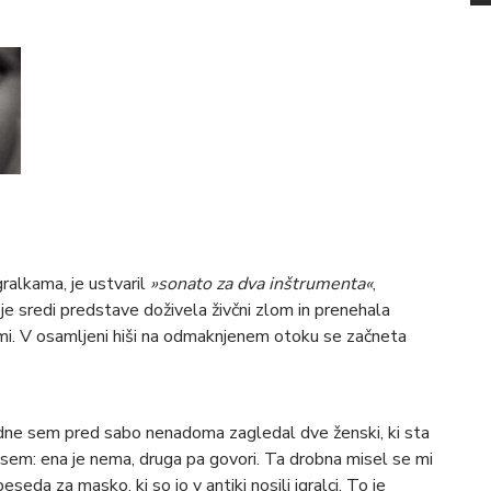
ralkama, je ustvaril
»sonato za dva inštrumenta«
,
 je sredi predstave doživela živčni zlom in prenehala
Almi. V osamljeni hiši na odmaknjenem otoku se začneta
 dne sem pred sabo nenadoma zagledal dve ženski, ki sta
il sem: ena je nema, druga pa govori. Ta drobna misel se mi
eseda za masko, ki so jo v antiki nosili igralci. To je