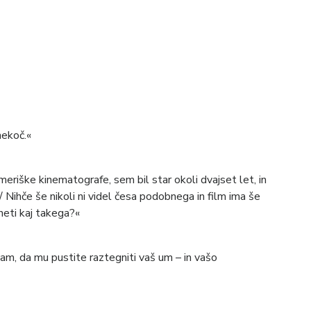
nekoč.«
eriške kinematografe, sem bil star okoli dvajset let, in
/ Nihče še nikoli ni videl česa podobnega in film ima še
eti kaj takega?«
am, da mu pustite raztegniti vaš um – in vašo