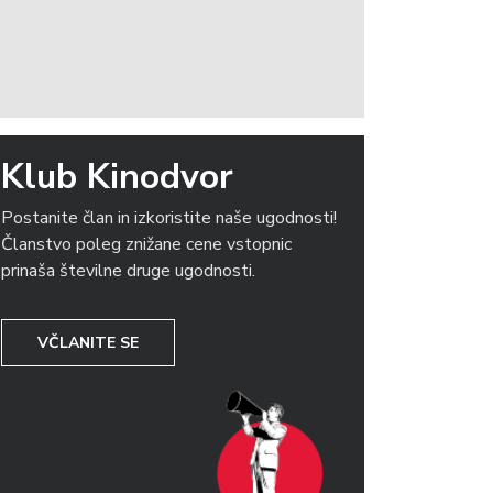
Klub Kinodvor
Postanite član in izkoristite naše ugodnosti!
Članstvo poleg znižane cene vstopnic
prinaša številne druge ugodnosti.
VČLANITE SE