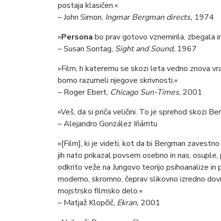
postaja klasičen.«
– John Simon,
Ingmar Bergman directs,
1974
»
Persona
bo prav gotovo vznemirila, zbegala in 
– Susan Sontag,
Sight and Sound,
1967
»Film, h kateremu se skozi leta vedno znova vr
bomo razumeli njegove skrivnosti.«
– Roger Ebert,
Chicago Sun-Times
, 2001
»Veš, da si priča veličini. To je sprehod skozi 
– Alejandro González Iñárritu
»[Film], ki je videti, kot da bi Bergman zavestn
jih nato prikazal povsem osebno in nas, osuple, p
odkrito veže na Jungovo teorijo psihoanalize i
moderno, skromno, čeprav slikovno izredno dovrše
mojstrsko filmsko delo.«
– Matjaž Klopčič,
Ekran,
2001