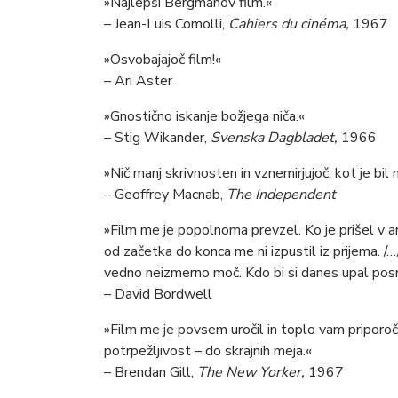
»Najlepši Bergmanov film.«
– Jean-Luis Comolli,
Cahiers du cinéma,
1967
»Osvobajajoč film!«
– Ari Aster
»Gnostično iskanje božjega niča.«
– Stig Wikander,
Svenska Dagbladet,
1966
»Nič manj skrivnosten in vznemirjujoč, kot je bil 
– Geoffrey Macnab,
The
Independent
»Film me je popolnoma prevzel. Ko je prišel v am
od začetka do konca me ni izpustil iz prijema. /…
vedno neizmerno moč. Kdo bi si danes upal posn
– David Bordwell
»Film me je povsem uročil in toplo vam priporoč
potrpežljivost – do skrajnih meja.«
– Brendan Gill,
The
New Yorker,
1967