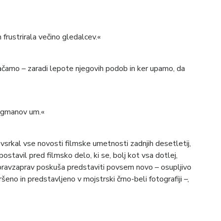
frustrirala večino gledalcev.«
ačamo – zaradi lepote njegovih podob in ker upamo, da
Bergmanov um.«
o vsrkal vse novosti filmske umetnosti zadnjih desetletij,
ostavil pred filmsko delo, ki se, bolj kot vsa dotlej,
n pravzaprav poskuša predstaviti povsem novo – osupljivo
no in predstavljeno v mojstrski črno-beli fotografiji –,