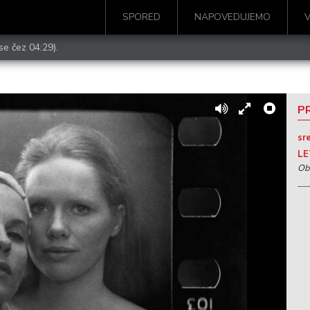
SPORED
NAPOVEDUJEMO
se čez 04:29).
PR
sre
LE
Ob 