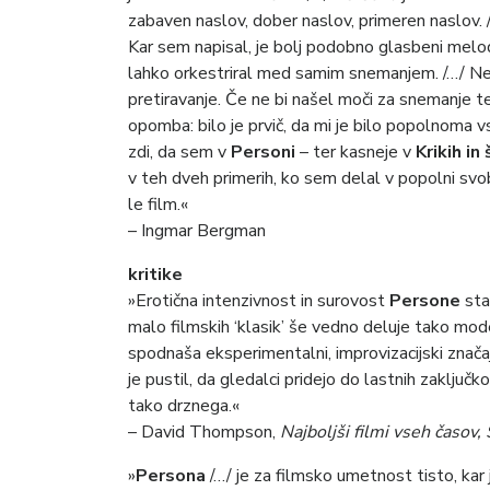
zabaven naslov, dober naslov, primeren naslov.
Kar sem napisal, je bolj podobno glasbeni melo
lahko orkestriral med samim snemanjem. /…/ Ne
pretiravanje. Če ne bi našel moči za snemanje t
opomba: bilo je prvič, da mi je bilo popolnoma 
zdi, da sem v
Personi
– ter kasneje v
Krikih in
v teh dveh primerih, ko sem delal v popolni svobo
le film.«
– Ingmar Bergman
kritike
»Erotična intenzivnost in surovost
Persone
sta
malo filmskih ‘klasik’ še vedno deluje tako m
spodnaša eksperimentalni, improvizacijski značaj 
je pustil, da gledalci pridejo do lastnih zaključk
tako drznega.«
– David Thompson,
Najboljši filmi vseh časov
»
Persona
/…/ je za filmsko umetnost tisto, kar