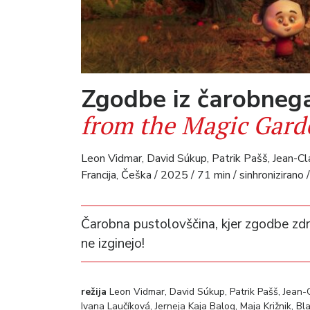
Zgodbe iz čarobneg
from the Magic Gard
Leon Vidmar, David Súkup, Patrik Pašš, Jean-Cl
Francija, Češka / 2025 / 71 min / sinhronizirano 
Čarobna pustolovščina, kjer zgodbe zdrav
ne izginejo!
režija
Leon Vidmar, David Súkup, Patrik Pašš, Jean
Ivana Laučíková, Jerneja Kaja Balog, Maja Križnik, Bl