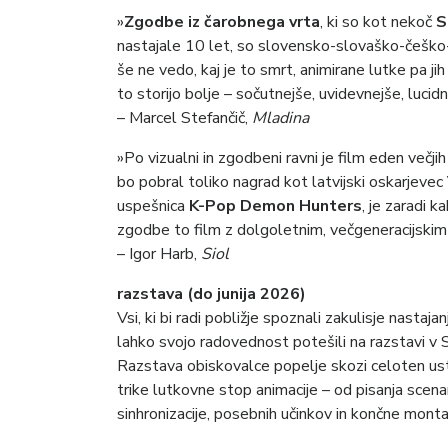
»
Zgodbe iz čarobnega vrta
, ki so kot nekoč
S
nastajale 10 let, so slovensko-slovaško-češko-f
še ne vedo, kaj je to smrt, animirane lutke pa jih
to storijo bolje – sočutnejše, uvidevnejše, lucidn
– Marcel Stefančič,
Mladina
»Po vizualni in zgodbeni ravni je film eden večj
bo pobral toliko nagrad kot latvijski oskarjevec
uspešnica
K-Pop Demon Hunters
, je zaradi 
zgodbe to film z dolgoletnim, večgeneracijskim 
– Igor Harb,
Siol
razstava (do junija 2026)
Vsi, ki bi radi pobližje spoznali zakulisje nasta
lahko svojo radovednost potešili na razstavi v S
Razstava obiskovalce popelje skozi celoten ustva
trike lutkovne stop animacije – od pisanja scenar
sinhronizacije, posebnih učinkov in končne mont