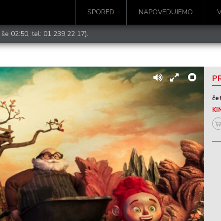
SPORED
NAPOVEDUJEMO
 še 02:50, tel:
01 239 22 17
).
PR
če
KI