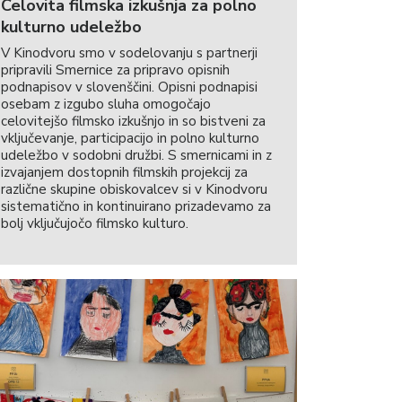
Celovita filmska izkušnja za polno
kulturno udeležbo
V Kinodvoru smo v sodelovanju s partnerji
pripravili Smernice za pripravo opisnih
podnapisov v slovenščini. Opisni podnapisi
osebam z izgubo sluha omogočajo
celovitejšo filmsko izkušnjo in so bistveni za
vključevanje, participacijo in polno kulturno
udeležbo v sodobni družbi. S smernicami in z
izvajanjem dostopnih filmskih projekcij za
različne skupine obiskovalcev si v Kinodvoru
sistematično in kontinuirano prizadevamo za
bolj vključujočo filmsko kulturo.