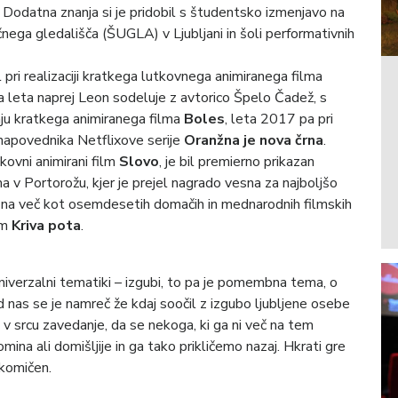
 Dodatna znanja si je pridobil s študentsko izmenjavo na
nega gledališča (ŠUGLA) v Ljubljani in šoli performativnih
pri realizaciji kratkega lutkovnega animiranega filma
a leta naprej Leon sodeluje z avtorico Špelo Čadež, s
anju kratkega animiranega filma
Boles
, leta 2017 pa pri
 napovednika Netflixove serije
Oranžna je nova črna
.
kovni animirani film
Slovo
, je bil premierno prikazan
v Portorožu, kjer je prejel nagrado vesna za najboljšo
an na več kot osemdesetih domačih in mednarodnih filmskih
ilm
Kriva pota
.
univerzalni tematiki – izgubi, to pa je pomembna tema, o
d nas se je namreč že kdaj soočil z izgubo ljubljene osebe
l v srcu zavedanje, da se nekoga, ki ga ni več na tem
ina ali domišljije in ga tako prikličemo nazaj. Hkrati gre
 komičen.