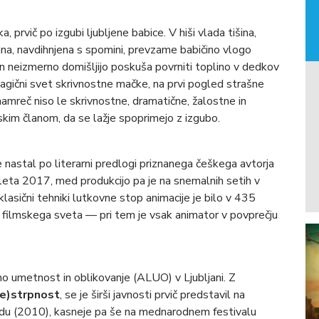
 prvič po izgubi ljubljene babice. V hiši vlada tišina,
na, navdihnjena s spomini, prevzame babičino vlogo
n neizmerno domišljijo poskuša povrniti toplino v dedkov
ični svet skrivnostne mačke, na prvi pogled strašne
mreč niso le skrivnostne, dramatične, žalostne in
im članom, da se lažje spoprimejo z izgubo.
e nastal po literarni predlogi priznanega češkega avtorja
leta 2017, med produkcijo pa je na snemalnih setih v
klasični tehniki lutkovne stop animacije je bilo v 435
 filmskega sveta — pri tem je vsak animator v povprečju
no umetnost in oblikovanje (ALUO) v Ljubljani. Z
e)strpnost
, se je širši javnosti prvič predstavil na
adu (2010), kasneje pa še na mednarodnem festivalu