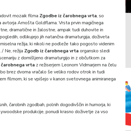
čudovit mozaik filma
Zgodbe iz čarobnega vrta
, so
ga avtorja Arnošta Goldflama. Vrsta prvin magičnega
stne, dramatične in žalostne, ampak tudi duhovite in
ogledih, odlikujejo jih natančna dramaturgija, doživeta
omiselna režija, ki nikoli ne podleže tako pogosto videnim
…/ Ne, režija
Zgodb iz čarobnega vrta
organsko sledi
scenariju z domišljeno dramaturgijo in z občutkom za
 čarobnega vrta
z režiserjem Leonom Vidmarjem na čelu
bo brez dvoma vračalo še veliko rodov otrok in tudi
sem filmom, ki se vpišejo v kanon svetovnega animiranega
nih, čarobnih zgodbah, polnih dogodivščin in humorja, ki
lywoodske produkcije, ponudi krasno doživetje za vso