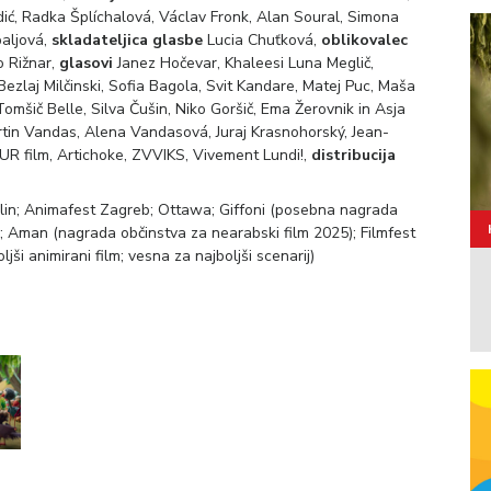
ić, Radka Šplíchalová, Václav Fronk, Alan Soural, Simona
aljová,
skladateljica glasbe
Lucia Chuťková,
oblikovalec
 Rižnar,
glasovi
Janez Hočevar, Khaleesi Luna Meglič,
ezlaj Milčinski, Sofia Bagola, Svit Kandare, Matej Puc, Maša
Tomšič Belle, Silva Čušin, Niko Goršič, Ema Žerovnik in Asja
tin Vandas, Alena Vandasová, Juraj Krasnohorský, Jean-
R film, Artichoke, ZVVIKS, Vivement Lundi!,
distribucija
 Zlin; Animafest Zagreb; Ottawa; Giffoni (posebna nagrada
a; Aman (nagrada občinstva za nearabski film 2025); Filmfest
ši animirani film; vesna za najboljši scenarij)