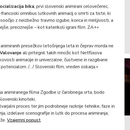
ocializacija bika
, prvi slovenski animirani celovečerec,
rancoski omnibus lutkovnih animacij o smrti za tiste, ki
 soočijo z neizbežno travmo izgube, konca in minljivosti, a
ejše, preciznejše – kot katerikoli igrani film. ZA+«
ih animiranih presežkov letošnjega leta in čeprav morda ne
Valovanje
ali pritegnil takih množic kot Netflixova
kakovosti animacije in univerzalne, čustvene in razgibane
potencialom. /…/ Slovenski film, vreden oskarja.«
janja animiranega filma Zgodbe iz čarobnega vrta, bodo
lovenski kinoteki.
rjalni proces ter jim podrobneje razkrije tehnike, faze in
ija, izdelave scenografije in lutk do procesa animiranja,
aže.
Vzajemni popust
.