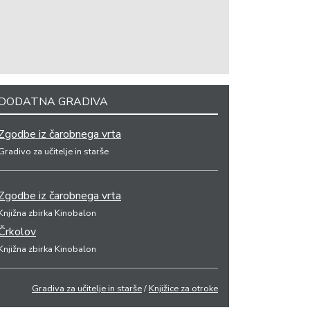
DODATNA GRADIVA
Zgodbe iz čarobnega vrta
Gradivo za učitelje in starše
Zgodbe iz čarobnega vrta
Knjižna zbirka Kinobalon
Črkolov
Knjižna zbirka Kinobalon
Gradiva za učitelje in starše
/
Knjižice za otroke