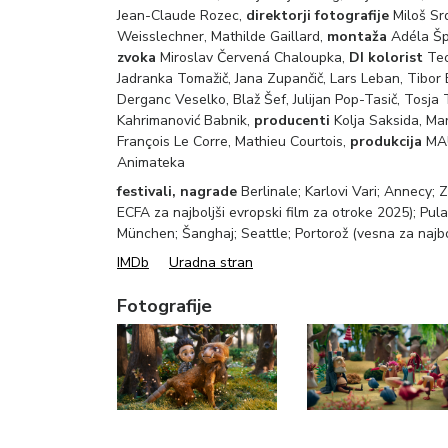
Jean-Claude Rozec,
direktorji fotografije
Miloš Srd
Weisslechner, Mathilde Gaillard,
montaža
Adéla Šp
zvoka
Miroslav Červená Chaloupka,
DI kolorist
Teo
Jadranka Tomažič, Jana Zupančič, Lars Leban, Tibor B
Derganc Veselko, Blaž Šef, Julijan Pop-Tasič, Tosja 
Kahrimanović Babnik,
producenti
Kolja Saksida, Mar
François Le Corre, Mathieu Courtois,
produkcija
MAU
Animateka
festivali, nagrade
Berlinale; Karlovi Vari; Annecy;
ECFA za najboljši evropski film za otroke 2025); Pul
München; Šanghaj; Seattle; Portorož (vesna za najbolj
IMDb
Uradna stran
Fotografije