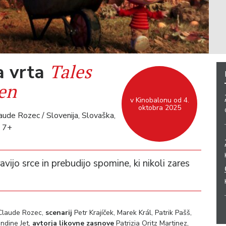
Tales
a vrta
en
v Kinobalonu od 4.
oktobra 2025
aude Rozec / Slovenija, Slovaška,
/ 7+
ijo srce in prebudijo spomine, ki nikoli zares
-Claude Rozec,
scenarij
Petr Krajíček, Marek Král, Patrik Pašš,
andine Jet,
avtorja likovne zasnove
Patrizia Oritz Martinez,