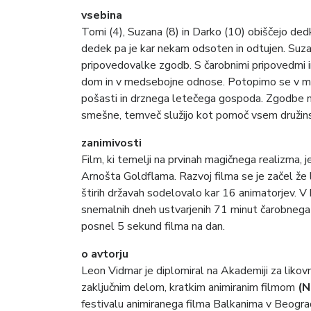
vsebina
Tomi (4), Suzana (8) in Darko (10) obiščejo dedka,
dedek pa je kar nekam odsoten in odtujen. Suza
pripovedovalke zgodb. S čarobnimi pripovedmi i
dom in v medsebojne odnose. Potopimo se v mag
pošasti in drznega letečega gospoda. Zgodbe na
smešne, temveč služijo kot pomoč vsem družinsk
zanimivosti
Film, ki temelji na prvinah magičnega realizma, j
Arnošta Goldflama. Razvoj filma se je začel že 
štirih državah sodelovalo kar 16 animatorjev. V 
snemalnih dneh ustvarjenih 71 minut čarobnega
posnel 5 sekund filma na dan.
o avtorju
Leon Vidmar je diplomiral na Akademiji za likov
zaključnim delom, kratkim animiranim filmom
(N
festivalu animiranega filma Balkanima v Beogr