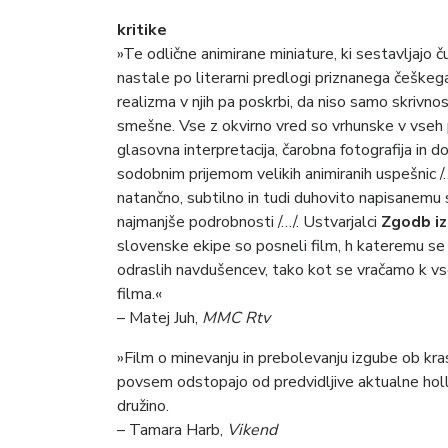
kritike
»Te odlične animirane miniature, ki sestavljajo 
nastale po literarni predlogi priznanega češke
realizma v njih pa poskrbi, da niso samo skrivno
smešne. Vse z okvirno vred so vrhunske v vseh p
glasovna interpretacija, čarobna fotografija in d
sodobnim prijemom velikih animiranih uspešnic /
natančno, subtilno in tudi duhovito napisanemu 
najmanjše podrobnosti /…/. Ustvarjalci
Zgodb iz
slovenske ekipe so posneli film, h kateremu se 
odraslih navdušencev, tako kot se vračamo k v
filma.«
– Matej Juh,
MMC Rtv
»Film o minevanju in prebolevanju izgube ob kras
povsem odstopajo od predvidljive aktualne hol
družino.
– Tamara Harb,
Vikend