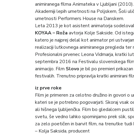
animiranega filma Animateka v Ljubljani (2010).
Akademiji lepih umetnosti na Poljskem, Šoli ulič
umetnosti Performers House na Danskem.
Leta 2013 je kot asistent animatorja sodeloval 
KOYAA – Roža
avtorja Kolje Sakside. Od isteg
katero je najprej delal kot animator pri ustvarj
realizaciji lutkovnega animiranega pregleda ter
Profesionalni prvenec Leona Vidmarja, kratki lut
septembra 2016 na Festivalu slovenskega filma 
animacijo. Film
Slovo
je bil po premieri prikaz
festivalih. Trenutno pripravlja kratki animirani f
iz prve roke
Film je primeren za celotno družino in govori o 
kateri se je potrebno pogovarjati. Skoraj vsak o
ali hišnega ljubljenčka. Film bo gledalcem pusti
svetu, še vedno lahko spominjamo prek slik, spom
za zelo poetičen in barvit film, na trenutke tudi
– Kolja Saksida, producent