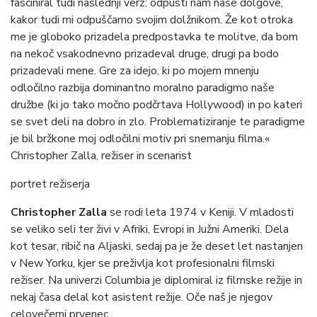
fasciniral tudi naslednji verz: odpusti nam naše dolgove,
kakor tudi mi odpuščamo svojim dolžnikom. Že kot otroka
me je globoko prizadela predpostavka te molitve, da bom
na nekoč vsakodnevno prizadeval druge, drugi pa bodo
prizadevali mene. Gre za idejo, ki po mojem mnenju
odločilno razbija dominantno moralno paradigmo naše
družbe (ki jo tako močno podčrtava Hollywood) in po kateri
se svet deli na dobro in zlo. Problematiziranje te paradigme
je bil bržkone moj odločilni motiv pri snemanju filma.«
Christopher Zalla, režiser in scenarist
portret režiserja
Christopher Zalla
se rodi leta 1974 v Keniji. V mladosti
se veliko seli ter živi v Afriki, Evropi in Južni Ameriki. Dela
kot tesar, ribič na Aljaski, sedaj pa je že deset let nastanjen
v New Yorku, kjer se preživlja kot profesionalni filmski
režiser. Na univerzi Columbia je diplomiral iz filmske režije in
nekaj časa delal kot asistent režije. Oče naš je njegov
celovečerni prvenec.