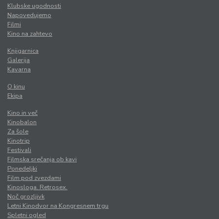
Klubske ugodnosti
Napovedujemo
Filmi
Kino na zahtevo
Knjigarnica
Galerija
Kavarna
O kinu
Ekipa
Kino in več
Kinobalon
Za šole
Kinotrip
Festivali
Filmska srečanja ob kavi
Ponedeljki
Film pod zvezdami
Kinosloga. Retrosex.
Noč grozljivk
Letni Kinodvor na Kongresnem trgu
Spletni ogled