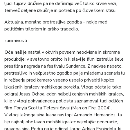
ljudi tujcev, družine pa ne definirajo več toliko krvne vezi,
temveč deljene izkušnje in potreba po človeškem stiku.
Aktualna, moralno pretresljiva zgodba – nekje med
političnim trilerjem in grško tragedijo.
zanimivosti
Oče naš
je nastal v okvirih povsem neodvisne in skromne
produkcije; v svetovno orbito in k slavi je film izstrelila šele
prestižna nagrada na festivalu Sundance. Z nadvse napeto,
pretresljivo in večplastno zgodbo pa je mlademu scenaristu
in režiserju pred kamero vseeno uspelo privabiti kopico
izkušenih igralcev mehiškega porekla. Vlogo očeta je tako
odigral Jesus Ochoa, eden najbolj cenjenih mehiških igralcev,
ki je v vlogi pokvarjenega policista zaznamoval tudi odličen
film Tonyja Scotta Telesni čuvaj (Man on Fire, 2004).
V vlogi lažnega sina Juana nastopi Armando Hernandez, ta
hip najbolj obetaven mehiški igralec najmlajše generacije,
pravega sina Pedra pa je odigral Jorge Adrian Espindola, ki