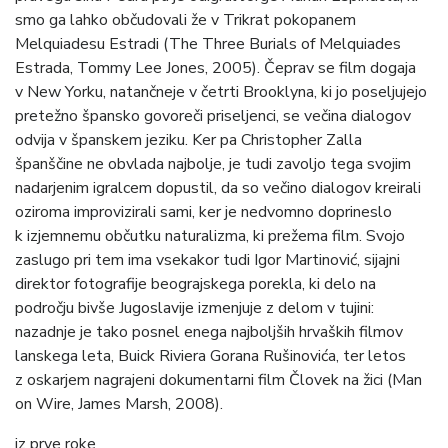
smo ga lahko občudovali že v Trikrat pokopanem
Melquiadesu Estradi (The Three Burials of Melquiades
Estrada, Tommy Lee Jones, 2005). Čeprav se film dogaja
v New Yorku, natančneje v četrti Brooklyna, ki jo poseljujejo
pretežno špansko govoreči priseljenci, se večina dialogov
odvija v španskem jeziku. Ker pa Christopher Zalla
španščine ne obvlada najbolje, je tudi zavoljo tega svojim
nadarjenim igralcem dopustil, da so večino dialogov kreirali
oziroma improvizirali sami, ker je nedvomno doprineslo
k izjemnemu občutku naturalizma, ki prežema film. Svojo
zaslugo pri tem ima vsekakor tudi Igor Martinović, sijajni
direktor fotografije beograjskega porekla, ki delo na
področju bivše Jugoslavije izmenjuje z delom v tujini:
nazadnje je tako posnel enega najboljših hrvaških filmov
lanskega leta, Buick Riviera Gorana Rušinovića, ter letos
z oskarjem nagrajeni dokumentarni film Človek na žici (Man
on Wire, James Marsh, 2008).
iz prve roke