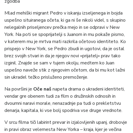
zgodba
Mlad mehiški migrant Pedro v iskanju izseljenega in bojda
uspešno situiranega očeta, ki ga ni še nikoli videl, s skupino
nelegalnih priseljencev prečka mejo in se odpravi v New
York. Na poti se spoprijatelji s Juanom in mu pokaže pismo,
v katerem mu je mrtva mati razkrila očetovo identiteto. Ko
prispejo v New York, se Pedro zbudi in ugotovi, da je ostal
brez svojih stvari in da je njegov novi »prijatelj« prav tako
izginil. Znajde se sam v tujem okolju, medtem ko Juan
uspešno naveže stik z njegovim očetom, da bi mu kot lažni
sin ukradel težko prisluženo premoženje.
Na površini je
Oče naš
napeta drama o ukradeni identiteti,
vendar gre obenem tudi za film o družinskih odnosih in
dvoumni naravi morale, nenazadnje pa tudi o prekletstvu
denarja, kapitala, ki vse bolj spodriva vse druge vrednote.
V srcu filma tiči labirint prevar in izjalovljenih upanj, drobovje
in pravi obraz velemesta New Yorka – kraja, kjer je večina