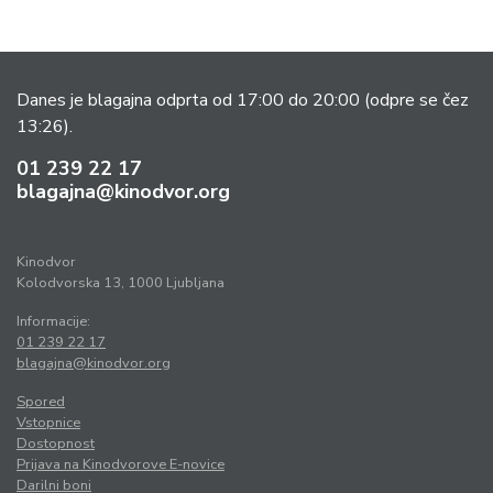
Danes je blagajna odprta od 17:00 do 20:00
(odpre se čez
13:26).
01 239 22 17
blagajna@kinodvor.org
Kinodvor
Kolodvorska 13, 1000 Ljubljana
Informacije:
01 239 22 17
blagajna@kinodvor.org
Spored
Vstopnice
Dostopnost
Prijava na Kinodvorove E-novice
Darilni boni