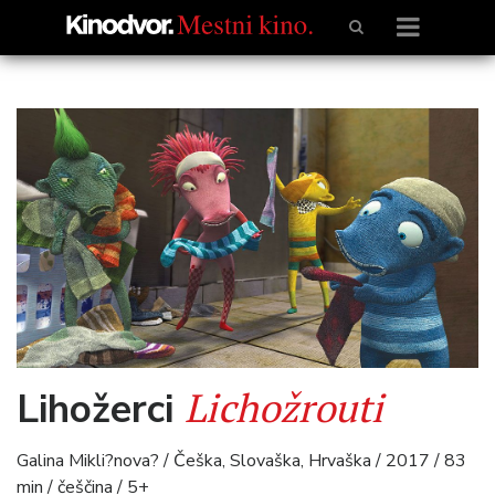
Lichožrouti
Lihožerci
Galina Mikli?nova? / Češka, Slovaška, Hrvaška / 2017 / 83
min / češčina / 5+