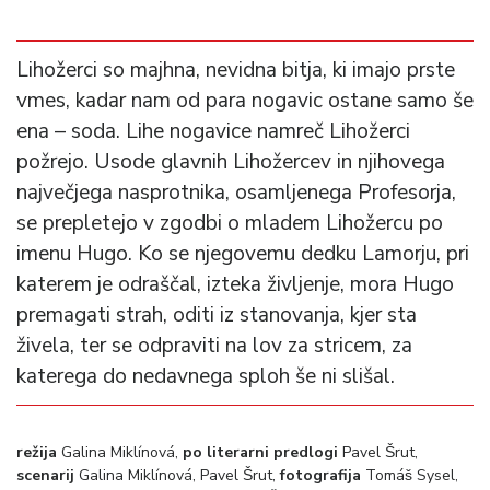
Lihožerci so majhna, nevidna bitja, ki imajo prste
vmes, kadar nam od para nogavic ostane samo še
ena – soda. Lihe nogavice namreč Lihožerci
požrejo. Usode glavnih Lihožercev in njihovega
največjega nasprotnika, osamljenega Profesorja,
se prepletejo v zgodbi o mladem Lihožercu po
imenu Hugo. Ko se njegovemu dedku Lamorju, pri
katerem je odraščal, izteka življenje, mora Hugo
premagati strah, oditi iz stanovanja, kjer sta
živela, ter se odpraviti na lov za stricem, za
katerega do nedavnega sploh še ni slišal.
režija
Galina Miklínová,
po literarni predlogi
Pavel Šrut,
scenarij
Galina Miklínová, Pavel Šrut,
fotografija
Tomáš Sysel,