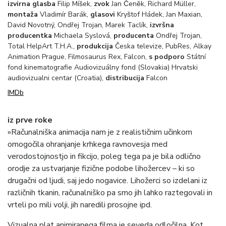
izvirna glasba
Filip Míšek,
zvok
Jan Čeněk, Richard Müller,
montaža
Vladimír Barák,
glasovi
Kryštof Hádek, Jan Maxian,
David Novotný, Ondřej Trojan, Marek Taclík,
izvršna
producentka
Michaela Syslová,
producenta
Ondřej Trojan,
Total HelpArt T.H.A.,
produkcija
Česka televize, PubRes, Alkay
Animation Prague, Filmosaurus Rex, Falcon,
s podporo
Státní
fond kinematografie Audiovizuálny fond (Slovakia) Hrvatski
audiovizualni centar (Croatia),
distribucija
Falcon
IMDb
iz prve roke
»Računalniška animacija nam je z realističnim učinkom
omogočila ohranjanje krhkega ravnovesja med
verodostojnostjo in fikcijo, poleg tega pa je bila odlično
orodje za ustvarjanje fizične podobe lihožercev – ki so
drugačni od ljudi, saj jedo nogavice. Lihožerci so izdelani iz
različnih tkanin, računalniško pa smo jih lahko raztegovali in
vrteli po mili volji, jih naredili prosojne ipd.
Vizualna plat animiranega filma je seveda odločilna. Kot