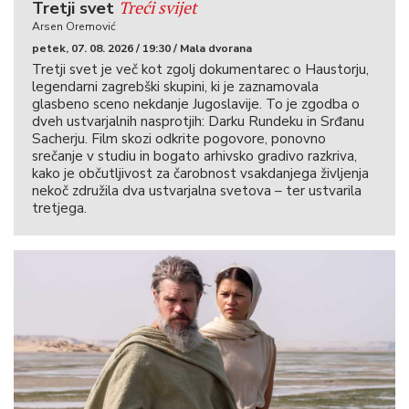
Treći svijet
Tretji svet
Arsen Oremović
petek, 07. 08. 2026 / 19:30 / Mala dvorana
Tretji svet je več kot zgolj dokumentarec o Haustorju,
legendarni zagrebški skupini, ki je zaznamovala
glasbeno sceno nekdanje Jugoslavije. To je zgodba o
dveh ustvarjalnih nasprotjih: Darku Rundeku in Srđanu
Sacherju. Film skozi odkrite pogovore, ponovno
srečanje v studiu in bogato arhivsko gradivo razkriva,
kako je občutljivost za čarobnost vsakdanjega življenja
nekoč združila dva ustvarjalna svetova – ter ustvarila
tretjega.