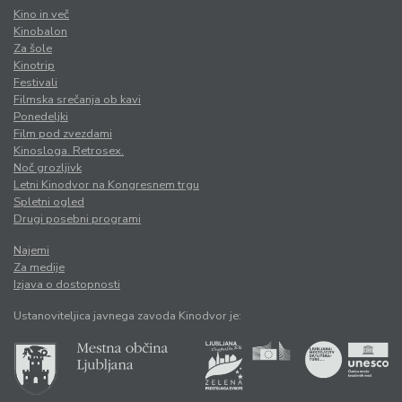
Kino in več
Kinobalon
Za šole
Kinotrip
Festivali
Filmska srečanja ob kavi
Ponedeljki
Film pod zvezdami
Kinosloga. Retrosex.
Noč grozljivk
Letni Kinodvor na Kongresnem trgu
Spletni ogled
Drugi posebni programi
Najemi
Za medije
Izjava o dostopnosti
Ustanoviteljica javnega zavoda Kinodvor je: