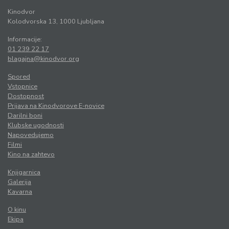
Kinodvor
Kolodvorska 13, 1000 Ljubljana
Informacije:
01 239 22 17
blagajna@kinodvor.org
Spored
Vstopnice
Dostopnost
Prijava na Kinodvorove E-novice
Darilni boni
Klubske ugodnosti
Napovedujemo
Filmi
Kino na zahtevo
Knjigarnica
Galerija
Kavarna
O kinu
Ekipa