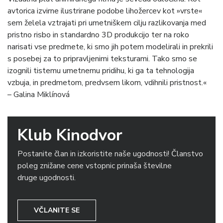
avtorica izvirne ilustrirane podobe lihožercev kot »vrste«
sem želela vztrajati pri umetniškem cilju razlikovanja med
pristno risbo in standardno 3D produkcijo ter na roko
narisati vse predmete, ki smo jih potem modelirali in prekrili
s posebej za to pripravljenimi teksturami. Tako smo se
izognili tistemu umetnemu pridihu, ki ga ta tehnologija
vzbuja, in predmetom, predvsem likom, vdihnili pristnost.«
– Galina Miklínová
Klub Kinodvor
Postanite član in izkoristite naše ugodnosti! Članstvo
poleg znižane cene vstopnic prinaša številne
druge ugodnosti.
VČLANITE SE