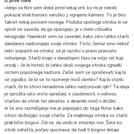
iz prve roke
»Idejo za film sem dobil pred nekaj leti, ko mi je nekdo
pokazal elektronsko varuško z vgrajeno kamero. To je bilo
takrat nekaj povsem novega. Podoba spečega otroka, ki se
sploh ne zaveda, da ga opazujejo, je v meni vzbudila
nelagodje. Naenkrat sem se zavedel, kako zelo lahko starši
dandanes nadzorujejo svoje otroke. Tisto, čemur smo nekoč
rekli ‘popaziti na otroka’, se je razvilo v pravo pravcato
vohunjenje. Starši imajo v današnjem času na voljo cel kup
orodij – če bi hoteli, bi lahko okoli svojega otroka zgradili
sistem popolnega nadzora. Začel sem se spraševati: kaj bi
se zgodilo, če bi se to razmerje moči obrnilo? Kaj bi storili
starši, če bi otroci nenadoma lahko nadzorovali njih? Ta ideja
je sprožila celo vrsto vprašanj: o zasebnosti, o odnosu
staršev do otrok ter obratno, o dinamiki moči v družini …
In še eno razmišljanje me je pripeljalo do tega filma: kako
otroci ‘doživljajo’ svoje starše. Za majhnega otroka so starši
praktično bogovi. Zdi se, da vedo in zmorejo vse. Šele ko
otrok odrašča, počasi spoznava, da tudi ti bogovi delajo