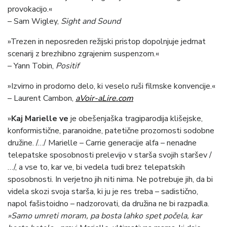
provokacijo.«
– Sam Wigley,
Sight and Sound
»Trezen in neposreden režijski pristop dopolnjuje jedrnat
scenarij z brezhibno zgrajenim suspenzom.«
– Yann Tobin,
Positif
»Izvirno in prodorno delo, ki veselo ruši filmske konvencije.«
– Laurent Cambon,
aVoir-aLire.com
»
Kaj Marielle ve
je obešenjaška tragiparodija klišejske,
konformistične, paranoidne, patetične prozornosti sodobne
družine. /…/ Marielle – Carrie generacije alfa – nenadne
telepatske sposobnosti prelevijo v starša svojih staršev /
…/, a vse to, kar ve, bi vedela tudi brez telepatskih
sposobnosti. In verjetno jih niti nima. Ne potrebuje jih, da bi
videla skozi svoja starša, ki ju je res treba – sadistično,
napol fašistoidno – nadzorovati, da družina ne bi razpadla.
»Samo umreti moram, pa bosta lahko spet počela, kar