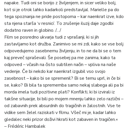
napake. Tudi oni se borijo z življenjem, in sicer veliko bolj,
kot si je otrok lahko kadarkoli predstavljal. Marielle pa do
tega spoznanja ne pride postopoma – kar naenkrat izve, kdo
sta njena starša ‘v resnici’. To zrušenje iluzij daje zgodbi
dodatno raven in globino. /…/
Film se posredno ukvarja tudi z vprašanji, ki si jih
zastavljamo kot družba. Zanimivo se mi zdi, kako se vse bolj
odpovedujemo zasebnemu življenju, in to ne da bi se o tem
kaj preveč spraševali. Še posebej pa me zanima, kako ta
odpoved – včasih na čisto subtilen način – vpliva na naše
vedenje. Če bi nekdo kar naenkrat izgubil vso svojo
zasebnost – kako bi se spremenil? Bi se temu uprl, in če bi
se, kako? Bi bila ta sprememba samo nekaj slabega ali pa bi
morda imela tudi pozitivne plati? Konflikti, ki bi izvirali iz
takšne situacije, bi bili po mojem mnenju lahko zelo različni –
od zabavnih prek absurdnih do tragičnih in žalostnih. Vse te
vidike sem želel raziskati v filmu. Všeč mi je, kadar lahko
gledalec neki prizor doživi hkrati kot zabaven in tragičen.«
– Frédéric Hambalek