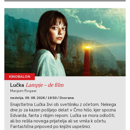
KINOBALON
Lampje – de film
Lučka
Margien Rogaar
nedelja, 09. 08. 2026 / 16:50 / Dvorana
Enajstletna Lučka živi ob svetilniku z očetom. Nekega
dne jo za kazen pošljejo delat v Črno hišo, kjer spozna
Edvarda, fanta z ribjim repom. Lučka se mora odločiti,
ali bo rešila novega prijatelja ali se vrnila k očetu.
Fantastična pripoved po knjižni uspešnici.