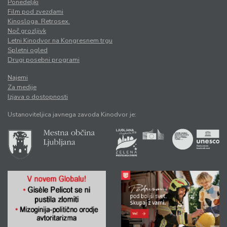
Ponedeljki
Film pod zvezdami
Kinosloga. Retrosex.
Noč grozljivk
Letni Kinodvor na Kongresnem trgu
Spletni ogled
Drugi posebni programi
Najemi
Za medije
Izjava o dostopnosti
Ustanoviteljica javnega zavoda Kinodvor je: