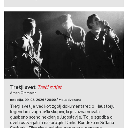
Treći svijet
Tretji svet
Arsen Oremović
nedelja, 09. 08. 2026 / 20:00 / Mala dvorana
Tretji svet je več kot zgolj dokumentarec o Haustorju,
legendarni zagrebški skupini, ki je zaznamovala
glasbeno sceno nekdanje Jugoslavije. To je zgodba o
dveh ustvarjalnih nasprotjih: Darku Rundeku in Srđanu