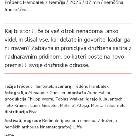
Frédéric Hambalek / Nemčija / 2025 / 87 min / nemščina,
francoščina
Kaj bi storili, če bi vaš otrok nenadoma lahko
videl in slišal vse, kar delate in govorite, kadar ga
ni zraven? Zabavna in pronicljiva družbena satira z
nadnaravnim pridihom, po kateri boste na novo
premislili svoje družinske odnose.
režija
Frédéric Hambalek,
scenarij
Frédéric Hambalek,
fotografija
Alexander Griesser,
montaža
Anne Fabini,
produkcija
Philipp Worm, Tobias Walker,
igrajo
Julia Jentsch,
Felix Kramer, Laeni Geiseler, Mehmet Ateşçi, Moritz Treuenfels,
distribucija
Fivia
festivali, nagrade
Berlinale (posebna omemba Združenja
nemških arthouse kinematografov); Liffe
IMDb