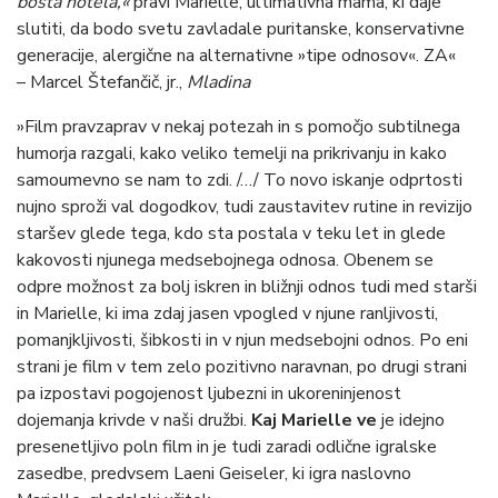
bosta hotela,«
pravi Marielle, ultimativna mama, ki daje
slutiti, da bodo svetu zavladale puritanske, konservativne
generacije, alergične na alternativne »tipe odnosov«. ZA«
– Marcel Štefančič, jr.,
Mladina
»Film pravzaprav v nekaj potezah in s pomočjo subtilnega
humorja razgali, kako veliko temelji na prikrivanju in kako
samoumevno se nam to zdi. /…/ To novo iskanje odprtosti
nujno sproži val dogodkov, tudi zaustavitev rutine in revizijo
staršev glede tega, kdo sta postala v teku let in glede
kakovosti njunega medsebojnega odnosa. Obenem se
odpre možnost za bolj iskren in bližnji odnos tudi med starši
in Marielle, ki ima zdaj jasen vpogled v njune ranljivosti,
pomanjkljivosti, šibkosti in v njun medsebojni odnos. Po eni
strani je film v tem zelo pozitivno naravnan, po drugi strani
pa izpostavi pogojenost ljubezni in ukoreninjenost
dojemanja krivde v naši družbi.
Kaj Marielle ve
je idejno
presenetljivo poln film in je tudi zaradi odlične igralske
zasedbe, predvsem Laeni Geiseler, ki igra naslovno