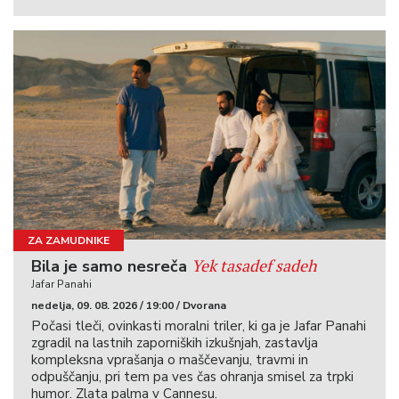
ZA ZAMUDNIKE
Yek tasadef sadeh
Bila je samo nesreča
Jafar Panahi
nedelja, 09. 08. 2026 / 19:00 / Dvorana
Počasi tleči, ovinkasti moralni triler, ki ga je Jafar Panahi
zgradil na lastnih zaporniških izkušnjah, zastavlja
kompleksna vprašanja o maščevanju, travmi in
odpuščanju, pri tem pa ves čas ohranja smisel za trpki
humor. Zlata palma v Cannesu.