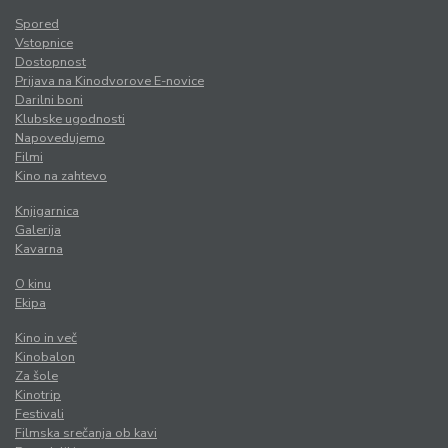
Spored
Vstopnice
Dostopnost
Prijava na Kinodvorove E-novice
Darilni boni
Klubske ugodnosti
Napovedujemo
Filmi
Kino na zahtevo
Knjigarnica
Galerija
Kavarna
O kinu
Ekipa
Kino in več
Kinobalon
Za šole
Kinotrip
Festivali
Filmska srečanja ob kavi