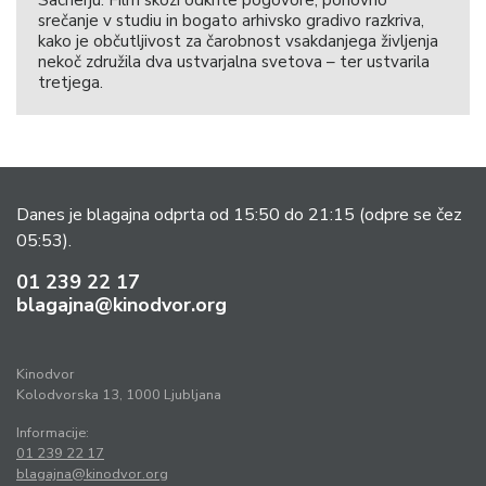
Sacherju. Film skozi odkrite pogovore, ponovno
srečanje v studiu in bogato arhivsko gradivo razkriva,
kako je občutljivost za čarobnost vsakdanjega življenja
nekoč združila dva ustvarjalna svetova – ter ustvarila
tretjega.
Danes je blagajna odprta od 15:50 do 21:15
(odpre se čez
05:53).
01 239 22 17
blagajna@kinodvor.org
Kinodvor
Kolodvorska 13, 1000 Ljubljana
Informacije:
01 239 22 17
blagajna@kinodvor.org