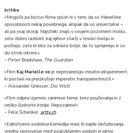
kritike
»Mogoče pa bistvo filma sploh ni v tem, da so Marielline
sposobnosti nekaj posebnega, ampak da so univerzalne –
ali pa vsaj skoraj. Najstniki znajo v svojem pozornem molku
zelo dobro razbrati, kaj njihovi starši v resnici mislijo in
počnejo, zato bi bilo za odrasle bolje, da to sprejmejo in so
do otrok iskreni.«
– Peter Bradshaw,
The Guardian
»Film
Kaj Marielle ve
je neprizanesljiv miselni eksperiment,
ki postavi na preizkušnjo imperativ transparentnosti.«
– Alexander Griesser,
Die
Welt
»Film odpira izjemno zanimive teme; brez poučevanja in z
veliko čudovite ironije. Nepozabno!«
– Felix Schenker,
arttv.ch
»Edinstveno sodobna komedija nravi, ki najde občudovanja
vredno ravnovesje med poglobljenim uvidom in igrivo