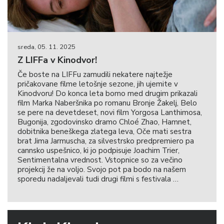
sreda, 05. 11. 2025
Z LIFFa v Kinodvor!
Če boste na LIFFu zamudili nekatere najtežje
pričakovane filme letošnje sezone, jih ujemite v
Kinodvoru! Do konca leta bomo med drugim prikazali
film Marka Naberšnika po romanu Bronje Žakelj, Belo
se pere na devetdeset, novi film Yorgosa Lanthimosa,
Bugonija, zgodovinsko dramo Chloé Zhao, Hamnet,
dobitnika beneškega zlatega leva, Oče mati sestra
brat Jima Jarmuscha, za silvestrsko predpremiero pa
cannsko uspešnico, ki jo podpisuje Joachim Trier,
Sentimentalna vrednost. Vstopnice so za večino
projekcij že na voljo. Svojo pot pa bodo na našem
sporedu nadaljevali tudi drugi filmi s festivala …