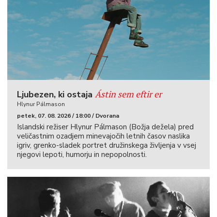
Ástin sem eftir er
Ljubezen, ki ostaja
Hlynur Pálmason
petek, 07. 08. 2026 / 18:00 / Dvorana
Islandski režiser Hlynur Pálmason (Božja dežela) pred
veličastnim ozadjem minevajočih letnih časov naslika
igriv, grenko-sladek portret družinskega življenja v vsej
njegovi lepoti, humorju in nepopolnosti.