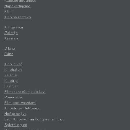
Klubske ugodnosti
Napovedujemo
Filmi
Kino na zahtevo
Knjigarnica
Galerija
Kavarna
O kinu
Ekipa
Kino in več
Kinobalon
Za šole
Kinotrip
Festivali
Filmska srečanja ob kavi
Ponedeljki
Film pod zvezdami
Kinosloga. Retrosex.
Noč grozljivk
Letni Kinodvor na Kongresnem trgu
Spletni ogled