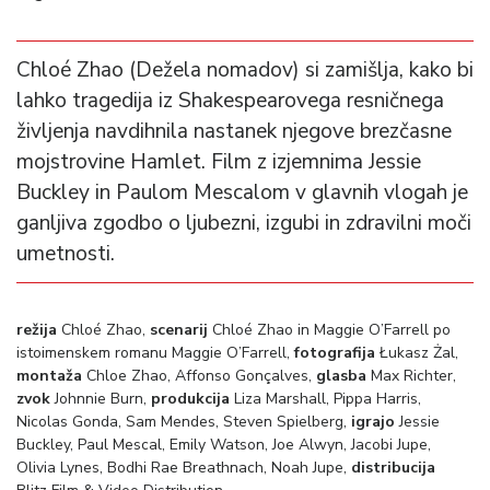
Chloé Zhao (Dežela nomadov) si zamišlja, kako bi
lahko tragedija iz Shakespearovega resničnega
življenja navdihnila nastanek njegove brezčasne
mojstrovine Hamlet. Film z izjemnima Jessie
Buckley in Paulom Mescalom v glavnih vlogah je
ganljiva zgodbo o ljubezni, izgubi in zdravilni moči
umetnosti.
režija
Chloé Zhao,
scenarij
Chloé Zhao in Maggie O’Farrell po
istoimenskem romanu Maggie O’Farrell,
fotografija
Łukasz Żal,
montaža
Chloe Zhao, Affonso Gonçalves,
glasba
Max Richter,
zvok
Johnnie Burn,
produkcija
Liza Marshall, Pippa Harris,
Nicolas Gonda, Sam Mendes, Steven Spielberg,
igrajo
Jessie
Buckley, Paul Mescal, Emily Watson, Joe Alwyn, Jacobi Jupe,
Olivia Lynes, Bodhi Rae Breathnach, Noah Jupe,
distribucija