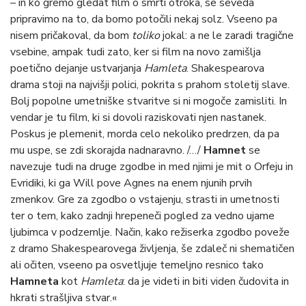
– in ko gremo gledat film o smrti otroka, se seveda
pripravimo na to, da bomo potočili nekaj solz. Vseeno pa
nisem pričakoval, da bom
toliko
jokal: a ne le zaradi tragične
vsebine, ampak tudi zato, ker si film na novo zamišlja
poetično dejanje ustvarjanja
Hamleta
. Shakespearova
drama stoji na najvišji polici, pokrita s prahom stoletij slave.
Bolj popolne umetniške stvaritve si ni mogoče zamisliti. In
vendar je tu film, ki si dovoli raziskovati njen nastanek.
Poskus je plemenit, morda celo nekoliko predrzen, da pa
mu uspe, se zdi skorajda nadnaravno. /…/
Hamnet
se
navezuje tudi na druge zgodbe in med njimi je mit o Orfeju in
Evridiki, ki ga Will pove Agnes na enem njunih prvih
zmenkov. Gre za zgodbo o vstajenju, strasti in umetnosti
ter o tem, kako zadnji hrepeneči pogled za vedno ujame
ljubimca v podzemlje. Način, kako režiserka zgodbo poveže
z dramo Shakespearovega življenja, še zdaleč ni shematičen
ali očiten, vseeno pa osvetljuje temeljno resnico tako
Hamneta
kot
Hamleta
: da je videti in biti viden čudovita in
hkrati strašljiva stvar.«