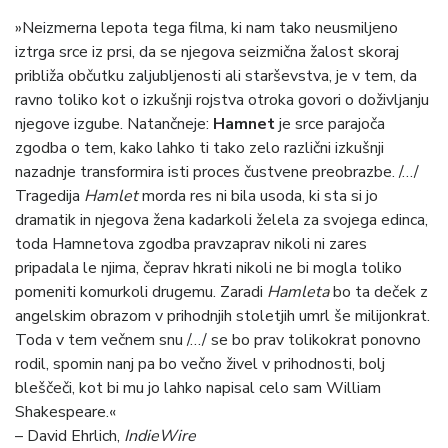
»Neizmerna lepota tega filma, ki nam tako neusmiljeno
iztrga srce iz prsi, da se njegova seizmična žalost skoraj
približa občutku zaljubljenosti ali starševstva, je v tem, da
ravno toliko kot o izkušnji rojstva otroka govori o doživljanju
njegove izgube. Natančneje:
Hamnet
je srce parajoča
zgodba o tem, kako lahko ti tako zelo različni izkušnji
nazadnje transformira isti proces čustvene preobrazbe. /…/
Tragedija
Hamlet
morda res ni bila usoda, ki sta si jo
dramatik in njegova žena kadarkoli želela za svojega edinca,
toda Hamnetova zgodba pravzaprav nikoli ni zares
pripadala le njima, čeprav hkrati nikoli ne bi mogla toliko
pomeniti komurkoli drugemu. Zaradi
Hamleta
bo ta deček z
angelskim obrazom v prihodnjih stoletjih umrl še milijonkrat.
Toda v tem večnem snu /…/ se bo prav tolikokrat ponovno
rodil, spomin nanj pa bo večno živel v prihodnosti, bolj
bleščeči, kot bi mu jo lahko napisal celo sam William
Shakespeare.«
– David Ehrlich,
IndieWire