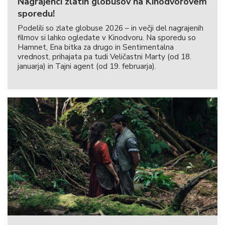
Nagrajenci zlatih globusov na Kinodvorovem
sporedu!
Podelili so zlate globuse 2026 – in večji del nagrajenih
filmov si lahko ogledate v Kinodvoru. Na sporedu so
Hamnet, Ena bitka za drugo in Sentimentalna
vrednost, prihajata pa tudi Veličastni Marty (od 18.
januarja) in Tajni agent (od 19. februarja).