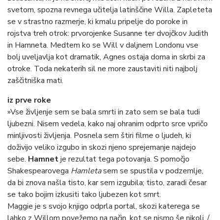
svetom, spozna revnega učitelja latinščine Willa. Zapleteta
se v strastno razmerje, ki kmalu pripelje do poroke in
rojstva treh otrok: prvorojenke Susanne ter dvojčkov Judith
in Hamneta. Medtem ko se Will v daljnem Londonu vse
bolj uveljavlja kot dramatik, Agnes ostaja doma in skrbi za
otroke. Toda nekaterih sil ne more zaustaviti niti najbolj
zaščitniška mati.
iz prve roke
»Vse življenje sem se bala smrti in zato sem se bala tudi
ljubezni. Nisem vedela, kako naj ohranim odprto srce vpričo
minljivosti življenja. Posnela sem štiri filme o ljudeh, ki
doživijo veliko izgubo in skozi njeno sprejemanje najdejo
sebe.
Hamnet
je rezultat tega potovanja. S pomočjo
Shakespearovega
Hamleta
sem se spustila v podzemlje,
da bi znova našla tisto, kar sem izgubila; tisto, zaradi česar
se tako bojim izkusiti tako ljubezen kot smrt.
Maggie je s svojo knjigo odprla portal, skozi katerega se
lahko z Willom povežemo na način, kot se nismo še nikoli. /