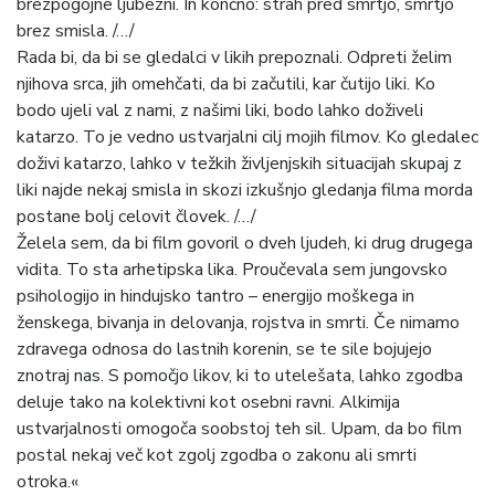
brezpogojne ljubezni. In končno: strah pred smrtjo, smrtjo
brez smisla. /…/
Rada bi, da bi se gledalci v likih prepoznali. Odpreti želim
njihova srca, jih omehčati, da bi začutili, kar čutijo liki. Ko
bodo ujeli val z nami, z našimi liki, bodo lahko doživeli
katarzo. To je vedno ustvarjalni cilj mojih filmov. Ko gledalec
doživi katarzo, lahko v težkih življenjskih situacijah skupaj z
liki najde nekaj smisla in skozi izkušnjo gledanja filma morda
postane bolj celovit človek. /…/
Želela sem, da bi film govoril o dveh ljudeh, ki drug drugega
vidita. To sta arhetipska lika. Proučevala sem jungovsko
psihologijo in hindujsko tantro – energijo moškega in
ženskega, bivanja in delovanja, rojstva in smrti. Če nimamo
zdravega odnosa do lastnih korenin, se te sile bojujejo
znotraj nas. S pomočjo likov, ki to utelešata, lahko zgodba
deluje tako na kolektivni kot osebni ravni. Alkimija
ustvarjalnosti omogoča soobstoj teh sil. Upam, da bo film
postal nekaj več kot zgolj zgodba o zakonu ali smrti
otroka.«