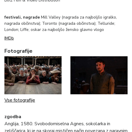
Blitz Film & Video Distribution
festivali, nagrade
Mill Valley (nagrada za najboljšo igralko,
nagrada občinstva); Toronto (nagrada občinstva); Telluride;
London; Liffe; oskar za najboljšo žensko glavno vlogo
IMDb
Fotografije
Vse fotografije
zgodba
Anglija, 1580. Svobodomiselna Agnes, sokolarka in
zeliščarica, ki je na skoraj mističen način povezana z naravnim