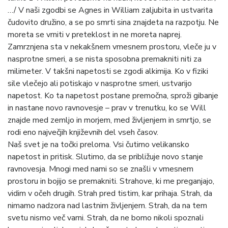
…/ V naši zgodbi se Agnes in William zaljubita in ustvarita
čudovito družino, a se po smrti sina znajdeta na razpotju. Ne
moreta se vrniti v preteklost in ne moreta naprej.
Zamrznjena sta v nekakšnem vmesnem prostoru, vleče ju v
nasprotne smeri, a se nista sposobna premakniti niti za
milimeter. V takšni napetosti se zgodi alkimija. Ko v fiziki
sile vlečejo ali potiskajo v nasprotne smeri, ustvarijo
napetost. Ko ta napetost postane premočna, sproži gibanje
in nastane novo ravnovesje – prav v trenutku, ko se Will
znajde med zemljo in morjem, med življenjem in smrtjo, se
rodi eno največjih književnih del vseh časov.
Naš svet je na točki preloma. Vsi čutimo velikansko
napetost in pritisk. Slutimo, da se približuje novo stanje
ravnovesja. Mnogi med nami so se znašli v vmesnem
prostoru in bojijo se premakniti. Strahove, ki me preganjajo,
vidim v očeh drugih. Strah pred tistim, kar prihaja. Strah, da
nimamo nadzora nad lastnim življenjem. Strah, da na tem
svetu nismo več varni. Strah, da ne bomo nikoli spoznali