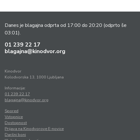
Danes je blagajna odprta od 17:00 do 20:20
(odprto še
03:01).
01 239 22 17
blagajna@kinodvor.org
Kinodvor
Kolodvorska 13, 1000 Ljubljana
Informacije:
01 239 22 17
blagajna@kinodvor.org
Spored
Vstopnice
Dostopnost
Prijava na Kinodvorove E-novice
Darilni boni