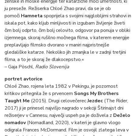
ženske in moške energije ter katarzične moči umetnosti, ki
ju preseže. Režiserka Chloé Zhao pravi, da se je ob
pomoči
Hamneta
spoprijela s svojimi najglobljimi strahovi in
iskala pot, kako kljub minljivosti in izgubam življenje živeti
čim bolj odprto, čim bolj celovito, odgovor pa ponuja v obliki
izjemnega, skoraj rušilno močnega filma, v katerem energije
preplavljajo filmsko dvorano v maniri najpristnejše
gledališke katarze. Nekoliko jih zmanjka le v zadnji tretjini
filma, a to je skoraj že dlakocepstvo.«
– Gaja Pöschl,
Radio Slovenija
portret avtorice
Chloé Zhao, rojena leta 1982 v Pekingu, je pozornost
kritikov pritegnila že s prvencem
Songs My Brothers
Taught Me
(2015). Drugi celovečerec
Jezdec
(The Rider,
2017) ji je prinesel najvišjo nagrado v sekciji Štirinajst dni
režiserjev v Cannesu, največji uspeh pa je doživela z
Deželo
nomadov
(Nomadland, 2020), v kateri je glavno vlogo
odigrala Frances McDormand. Film je osvojil zlatega leva v