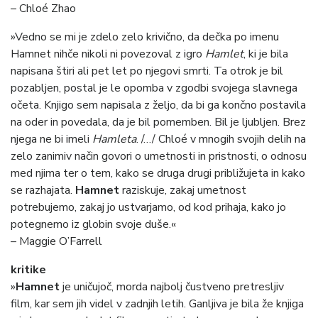
– Chloé Zhao
»Vedno se mi je zdelo zelo krivično, da dečka po imenu
Hamnet nihče nikoli ni povezoval z igro
Hamlet
, ki je bila
napisana štiri ali pet let po njegovi smrti. Ta otrok je bil
pozabljen, postal je le opomba v zgodbi svojega slavnega
očeta. Knjigo sem napisala z željo, da bi ga končno postavila
na oder in povedala, da je bil pomemben. Bil je ljubljen. Brez
njega ne bi imeli
Hamleta
. /…/ Chloé v mnogih svojih delih na
zelo zanimiv način govori o umetnosti in pristnosti, o odnosu
med njima ter o tem, kako se druga drugi približujeta in kako
se razhajata.
Hamnet
raziskuje, zakaj umetnost
potrebujemo, zakaj jo ustvarjamo, od kod prihaja, kako jo
potegnemo iz globin svoje duše.«
– Maggie O’Farrell
kritike
»
Hamnet
je uničujoč, morda najbolj čustveno pretresljiv
film, kar sem jih videl v zadnjih letih. Ganljiva je bila že knjiga