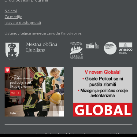
Drugi posebni programi
Najemi
Za medije
Izjava o dostopnosti
Ustanoviteljica javnega zavoda Kinodvor je:
Vse pravice pridržane © Kinodvor |
Avtorji
|
Pravno obvestilo
|
Varstvo