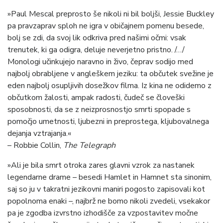
»Paul Mescal preprosto še nikoli ni bil boljši, Jessie Buckley
pa pravzaprav sploh ne igra v običajnem pomenu besede,
bolj se zdi, da svoj lik odkriva pred našimi očmi: vsak
trenutek, ki ga odigra, deluje neverjetno pristno. /…/
Monologi učinkujejo naravno in živo, čeprav sodijo med
najbolj obrabljene v angleškem jeziku: ta občutek svežine je
eden najbolj osupljivih dosežkov filma. Iz kina ne odidemo z
občutkom žalosti, ampak radosti, čudeč se človeški
sposobnosti, da se z neizprosnostjo smrti spopade s
pomočjo umetnosti, ljubezni in preprostega, kljubovalnega
dejanja vztrajanja.«
– Robbie Collin,
The Telegraph
»Ali je bila smrt otroka zares glavni vzrok za nastanek
legendarne drame – besedi Hamlet in Hamnet sta sinonim,
saj so ju v takratni jezikovni maniri pogosto zapisovali kot
popolnoma enaki –, najbrž ne bomo nikoli zvedeli, vsekakor
pa je zgodba izvrstno izhodišče za vzpostavitev močne