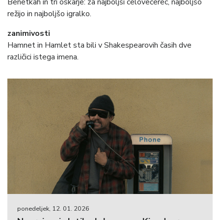
Benetkah in tri oskarje: za najboljši celovečerec, najboljšo
režijo in najboljšo igralko.
zanimivosti
Hamnet in Hamlet sta bili v Shakespearovih časih dve
različici istega imena.
ponedeljek, 12. 01. 2026