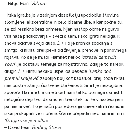
– Bilge Ebiri,
Vulture
»Irska igralka je v zadnjem desetletju upodobila številne
zlomljene, ekscentrične in celo bizarne like, a kar počne tu,
se zdi resnično brez primere. Njen nastop obrne na glavo
vsa naša pričakovanja v zvezi s tem, kako igrati nekoga, ki
znova odkriva svojo dušo. /…/ To je kronika soočanja s
smrtjo, ki hkrati prekipeva od življenja, prenove in ponovnega
rojstva. Ko se je mladi Hamnet nekoč
‘otresel zemskih
spon’
, je postavil temelje za mojstrovino. Zdaj je to naredil
drugič. /…/ Filmu nekako uspe, da besede
‘Lahko noč,
premili kraljevič’
zabolijo bolj kot kadarkoli prej, toda hkrati
nas pusti v stanju čustvene blaženosti. Smrt je neizogibna,
sporoča
Hamnet
, a umetnost nam lahko pomaga osmisliti
nelogično dejstvo, da smo en trenutek tu, že v naslednjem
pa nas ni več. To je način posredovanja univerzalnih resnic in
iskanja skupnih vezi, premoščanje prepada med nami in njimi.
‘Drugo vse je molk.’
«
– David Fear,
Rolling Stone