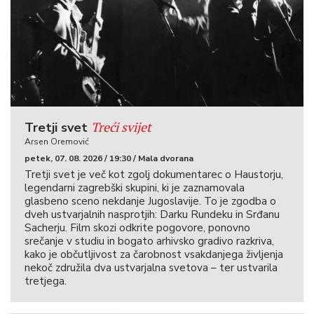
Treći svijet
Tretji svet
Arsen Oremović
petek, 07. 08. 2026 / 19:30 / Mala dvorana
Tretji svet je več kot zgolj dokumentarec o Haustorju,
legendarni zagrebški skupini, ki je zaznamovala
glasbeno sceno nekdanje Jugoslavije. To je zgodba o
dveh ustvarjalnih nasprotjih: Darku Rundeku in Srđanu
Sacherju. Film skozi odkrite pogovore, ponovno
srečanje v studiu in bogato arhivsko gradivo razkriva,
kako je občutljivost za čarobnost vsakdanjega življenja
nekoč združila dva ustvarjalna svetova – ter ustvarila
tretjega.