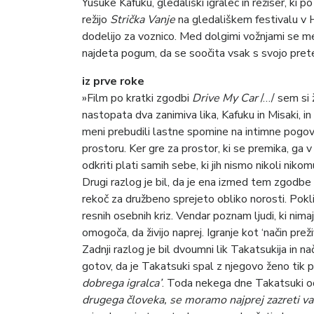
Yusuke Kafuku, gledališki igralec in režiser, ki 
režijo
Strička Vanje
na gledališkem festivalu v 
dodelijo za voznico. Med dolgimi vožnjami se 
najdeta pogum, da se soočita vsak s svojo pret
iz prve roke
»Film po kratki zgodbi
Drive My Car
/…/ sem si ž
nastopata dva zanimiva lika, Kafuku in Misaki, in
meni prebudili lastne spomine na intimne pogov
prostoru. Ker gre za prostor, ki se premika, ga 
odkriti plati samih sebe, ki jih nismo nikoli nikomu
Drugi razlog je bil, da je ena izmed tem zgodbe 
rekoč za družbeno sprejeto obliko norosti. Poklic
resnih osebnih kriz. Vendar poznam ljudi, ki nimajo
omogoča, da živijo naprej. Igranje kot ‘način prež
Zadnji razlog je bil dvoumni lik Takatsukija in na
gotov, da je Takatsuki spal z njegovo ženo tik 
dobrega igralca’
. Toda nekega dne Takatsuki od
drugega človeka, se moramo najprej zazreti va