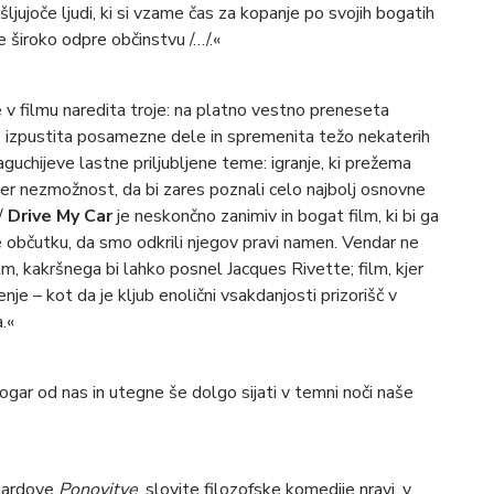
šljujoče ljudi, ki si vzame čas za kopanje po svojih bogatih
 široko odpre občinstvu /…/.«
v filmu naredita troje: na platno vestno preneseta
a, izpustita posamezne dele in spremenita težo nekaterih
uchijeve lastne priljubljene teme: igranje, ki prežema
ter nezmožnost, da bi zares poznali celo najbolj osnovne
…/
Drive My Car
je neskončno zanimiv in bogat film, ki bi ga
ližje občutku, da smo odkrili njegov pravi namen. Vendar ne
lm, kakršnega bi lahko posnel Jacques Rivette; film, kjer
nje – kot da je kljub enolični vsakdanjosti prizorišč v
.«
ogar od nas in utegne še dolgo sijati v temni noči naše
gaardove
Ponovitve
, slovite filozofske komedije nravi, v