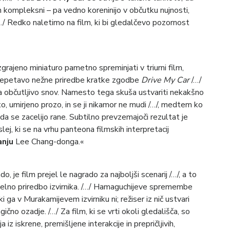
in kompleksni – pa vedno koreninijo v občutku nujnosti,
 /…/ Redko naletimo na film, ki bi gledalčevo pozornost
grajeno miniaturo pametno spreminjati v triurni film,
n šepetavo nežne priredbe kratke zgodbe
Drive My Car
/…/
la občutljivo snov. Namesto tega skuša ustvariti nekakšno
o, umirjeno prozo, in se ji nikamor ne mudi /…/, medtem ko
a se zacelijo rane. Subtilno prevzemajoči rezultat je
j, ki se na vrhu panteona filmskih interpretacij
anju
Lee Chang-donga.«
, je film prejel le nagrado za najboljši scenarij /…/, a to
selno priredbo izvirnika. /…/ Hamaguchijeve spremembe
i ga v Murakamijevem izvirniku ni; režiser iz nič ustvari
gično ozadje. /…/ Za film, ki se vrti okoli gledališča, so
 iz iskrene, premišljene interakcije in prepričljivih,