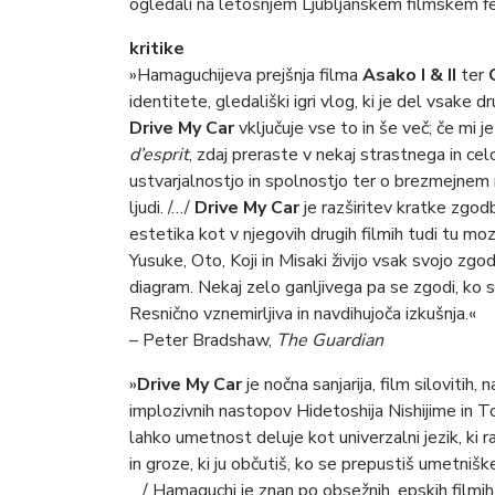
ogledali na letošnjem Ljubljanskem filmskem fes
kritike
»Hamaguchijeva prejšnja filma
Asako I & II
ter
identitete, gledališki igri vlog, ki je del vsake 
Drive My Car
vključuje vse to in še več; če mi 
d’esprit
, zdaj preraste v nekaj strastnega in ce
ustvarjalnostjo in spolnostjo ter o brezmejnem mis
ljudi. /…/
Drive My Car
je razširitev kratke zgod
estetika kot v njegovih drugih filmih tudi tu moza
Yusuke, Oto, Koji in Misaki živijo vsak svojo zg
diagram. Nekaj zelo ganljivega pa se zgodi, ko
Resnično vznemirljiva in navdihujoča izkušnja.«
– Peter Bradshaw,
The Guardian
»
Drive My Car
je nočna sanjarija, film silovitih
implozivnih nastopov Hidetoshija Nishijime in To
lahko umetnost deluje kot univerzalni jezik, ki r
in groze, ki ju občutiš, ko se prepustiš umetniškem
…/ Hamaguchi je znan po obsežnih, epskih filmi