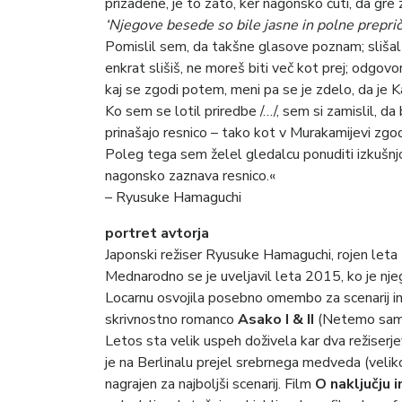
prizadene, je to zato, ker nagonsko čuti, da gre z
‘Njegove besede so bile jasne in polne prepričan
Pomislil sem, da takšne glasove poznam; slišal 
enkrat slišiš, ne moreš biti več kot prej; odgovo
kaj se zgodi potem, meni pa se je zdelo, da je K
Ko sem se lotil priredbe /…/, sem si zamislil, da b
prinašajo resnico – tako kot v Murakamijevi zg
Poleg tega sem želel gledalcu ponuditi izkušnjo
nagonsko zaznava resnico.«
– Ryusuke Hamaguchi
portret avtorja
Japonski režiser Ryusuke Hamaguchi, rojen leta 1
Mednarodno se je uveljavil leta 2015, ko je 
Locarnu osvojila posebno omembo za scenarij in n
skrivnostno romanco
Asako I & II
(Netemo samet
Letos sta velik uspeh doživela kar dva režiserjev
je na Berlinalu prejel srebrnega medveda (veliko
nagrajen za najboljši scenarij. Film
O naključju in