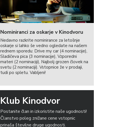
Nominiranci za oskarje v Kinodvoru
Nedavno razkrite nominirance za letošnje
oskarje si lahko še vedno ogledate na našem
rednem sporedu: Drive my car (4 nominacije),
Sladičeva pica (3 nominacije), Vzporedni
materi (2 nominaciji), Najbolj grozen človek na
svetu (2 nominaciji). Vstopnice že v prodaji,
tudi po spletu. Vabljeni!
Klub Kinodvor
Postanite član in izkoristite naše ugodnosti!
Članstvo poleg znižane cene vstopnic
prinaša številne druge ugodnosti.