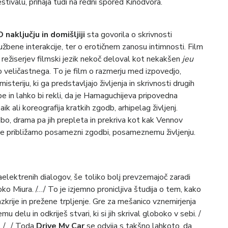
tivalu, prihaja tudi na redni spored Kinodvora.
O naključju in domišljiji
sta govorila o skrivnosti
družbene interakcije, ter o erotičnem zanosu intimnosti. Film
je režiserjev filmski jezik nekoč deloval kot nekakšen
jeu
lo veličastnega. To je film o razmerju med izpovedjo,
teriju, ki ga predstavljajo življenja in skrivnosti drugih
be in lahko bi rekli, da je Hamaguchijeva pripovedna
ik ali koreografija kratkih zgodb, arhipelag življenj.
odbo, drama pa jih prepleta in prekriva kot kak Vennov
 se približamo posamezni zgodbi, posameznemu življenju.
, naelektrenih dialogov, še toliko bolj prevzemajoč zaradi
ko Miura. /…/ To je izjemno pronicljiva študija o tem, kako
azkrije in prežene trpljenje. Gre za mešanico vznemirjenja
u delu in odkriješ stvari, ki si jih skrival globoko v sebi. /
h. /…/ Toda
Drive My Car
se odvija s takšno lahkoto, da