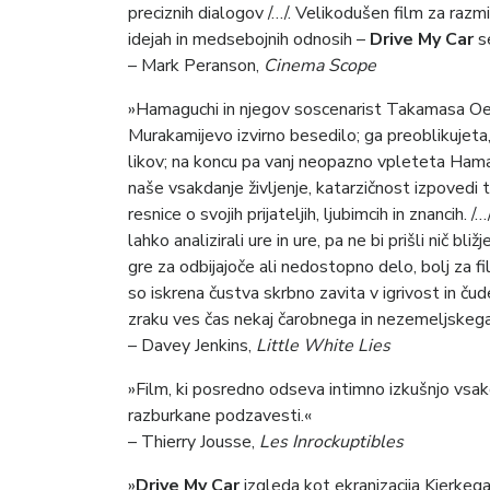
preciznih dialogov /…/. Velikodušen film za razmi
idejah in medsebojnih odnosih –
Drive My Car
se
– Mark Peranson,
Cinema Scope
»Hamaguchi in njegov soscenarist Takamasa Oe 
Murakamijevo izvirno besedilo; ga preoblikujet
likov; na koncu pa vanj neopazno vpleteta Hamag
naše vsakdanje življenje, katarzičnost izpovedi 
resnice o svojih prijateljih, ljubimcih in znancih. /
lahko analizirali ure in ure, pa ne bi prišli nič b
gre za odbijajoče ali nedostopno delo, bolj za fi
so iskrena čustva skrbno zavita v igrivost in čude
zraku ves čas nekaj čarobnega in nezemeljskega
– Davey Jenkins,
Little White Lies
»Film, ki posredno odseva intimno izkušnjo vsak
razburkane podzavesti.«
– Thierry Jousse,
Les Inrockuptibles
»
Drive My Car
izgleda kot ekranizacija Kierke