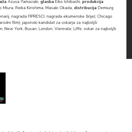
aža
Azusa Yamazaki,
glasba
Eiko Ishibashi,
produkcija
o Miura, Reika Kirishima, Masaki Okada,
distribucija
Demiurg
narij, nagrada FIPRESCI, nagrada ekumenske žirije); Chicago
rodni film); japonski kandidat za oskarja za najboljši
n; New York; Busan; London; Viennale; Liffe; oskar za najboljši