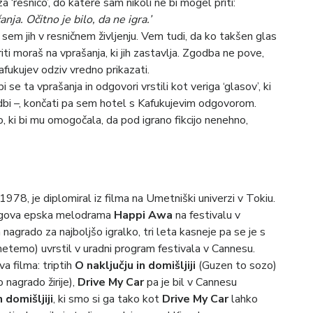
a ‘resnico’, do katere sam nikoli ne bi mogel priti:
ja. Očitno je bilo, da ne igra.’
sem jih v resničnem življenju. Vem tudi, da ko takšen glas
riti moraš na vprašanja, ki jih zastavlja. Zgodba ne pove,
afukujev odziv vredno prikazati.
i se ta vprašanja in odgovori vrstili kot veriga ‘glasov’, ki
odbi –, končati pa sem hotel s Kafukujevim odgovorom.
, ki bi mu omogočala, da pod igrano fikcijo nenehno,
978, je diplomiral iz filma na Umetniški univerzi v Tokiu.
njegova epska melodrama
Happi Awa
na festivalu v
agrado za najboljšo igralko, tri leta kasneje pa se je s
emo) uvrstil v uradni program festivala v Cannesu.
a filma: triptih
O naključju in domišljiji
(Guzen to sozo)
 nagrado žirije),
Drive My Car
pa je bil v Cannesu
 domišljiji
, ki smo si ga tako kot
Drive My Car
lahko