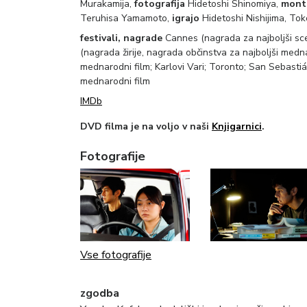
Murakamija,
fotografija
Hidetoshi Shinomiya,
mont
Teruhisa Yamamoto,
igrajo
Hidetoshi Nishijima, Tok
festivali, nagrade
Cannes (nagrada za najboljši sce
(nagrada žirije, nagrada občinstva za najboljši medna
mednarodni film; Karlovi Vari; Toronto; San Sebastiá
mednarodni film
IMDb
DVD filma je na voljo v naši
Knjigarnici
.
Fotografije
Vse fotografije
zgodba