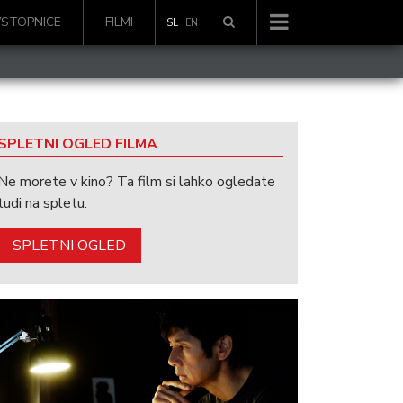
VSTOPNICE
FILMI
SL
EN
SPLETNI OGLED FILMA
Ne morete v kino? Ta film si lahko ogledate
tudi na spletu.
SPLETNI OGLED