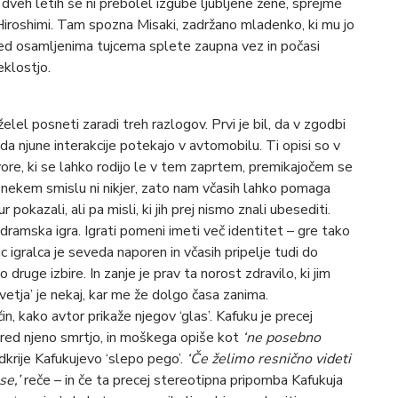
po dveh letih še ni prebolel izgube ljubljene žene, sprejme
Hiroshimi. Tam spozna Misaki, zadržano mladenko, ki mu jo
med osamljenima tujcema splete zaupna vez in počasi
eklostjo.
elel posneti zaradi treh razlogov. Prvi je bil, da v zgodbi
 da njune interakcije potekajo v avtomobilu. Ti opisi so v
ore, ki se lahko rodijo le v tem zaprtem, premikajočem se
v nekem smislu ni nikjer, zato nam včasih lahko pomaga
r pokazali, ali pa misli, ki jih prej nismo znali ubesediti.
dramska igra. Igrati pomeni imeti več identitet – gre tako
 igralca je seveda naporen in včasih pripelje tudi do
 druge izbire. In zanje je prav ta norost zdravilo, ki jim
ivetja’ je nekaj, kar me že dolgo časa zanima.
čin, kako avtor prikaže njegov ‘glas’. Kafuku je precej
pred njeno smrtjo, in moškega opiše kot
‘ne posebno
krije Kafukujevo ‘slepo pego’.
‘Če želimo resnično videti
se,’
reče – in če ta precej stereotipna pripomba Kafukuja