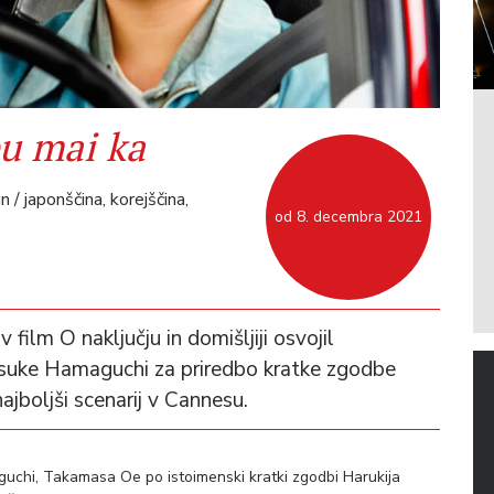
u mai ka
/ japonščina, korejščina,
od 8. decembra 2021
 film O naključju in domišljiji osvojil
usuke Hamaguchi za priredbo kratke zgodbe
ajboljši scenarij v Cannesu.
chi, Takamasa Oe po istoimenski kratki zgodbi Harukija