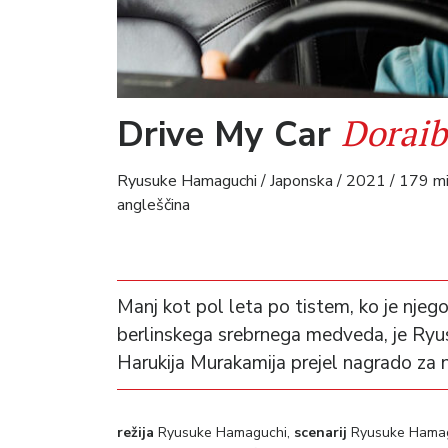
Doraib
Drive My Car
Ryusuke Hamaguchi / Japonska / 2021 / 179 min 
angleščina
Manj kot pol leta po tistem, ko je njegov
berlinskega srebrnega medveda, je Ry
Harukija Murakamija prejel nagrado za n
režija
Ryusuke Hamaguchi,
scenarij
Ryusuke Hamagu