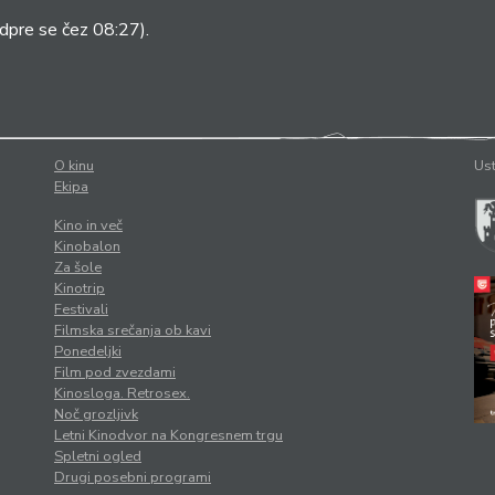
dpre se čez 08:27).
O kinu
Ust
Ekipa
Kino in več
Kinobalon
Za šole
Kinotrip
Festivali
Filmska srečanja ob kavi
Ponedeljki
Film pod zvezdami
Kinosloga. Retrosex.
Noč grozljivk
Letni Kinodvor na Kongresnem trgu
Spletni ogled
Drugi posebni programi