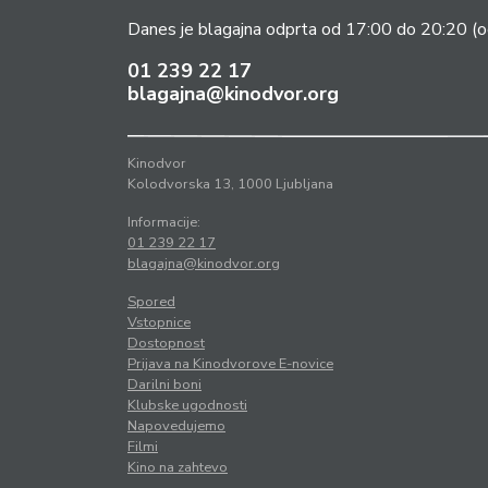
Danes je blagajna odprta od 17:00 do 20:20
(o
01 239 22 17
blagajna@kinodvor.org
Kinodvor
Kolodvorska 13, 1000 Ljubljana
Informacije:
01 239 22 17
blagajna@kinodvor.org
Spored
Vstopnice
Dostopnost
Prijava na Kinodvorove E-novice
Darilni boni
Klubske ugodnosti
Napovedujemo
Filmi
Kino na zahtevo