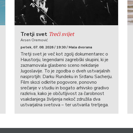
Treći svijet
Tretji svet
Arsen Oremović
petek, 07. 08. 2026 / 19:30 / Mala dvorana
Tretji svet je več kot zgolj dokumentarec o
Haustorju, legendarni zagrebški skupini, ki je
zaznamovala glasbeno sceno nekdanje
Jugoslavije. To je zgodba o dveh ustvarjalnih
nasprotjih: Darku Rundeku in Srđanu Sacherju.
Film skozi odkrite pogovore, ponovno
srečanje v studiu in bogato arhivsko gradivo
razkriva, kako je občutljivost za čarobnost
vsakdanjega življenja nekoč združila dva
ustvarjalna svetova – ter ustvarila tretjega.