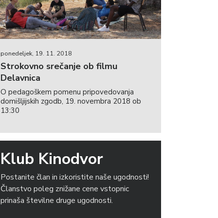
ponedeljek, 19. 11. 2018
Strokovno srečanje ob filmu
Delavnica
O pedagoškem pomenu pripovedovanja
domišljijskih zgodb, 19. novembra 2018 ob
13:30
Klub Kinodvor
Postanite član in izkoristite naše ugodnosti!
Članstvo poleg znižane cene vstopnic
prinaša številne druge ugodnosti.