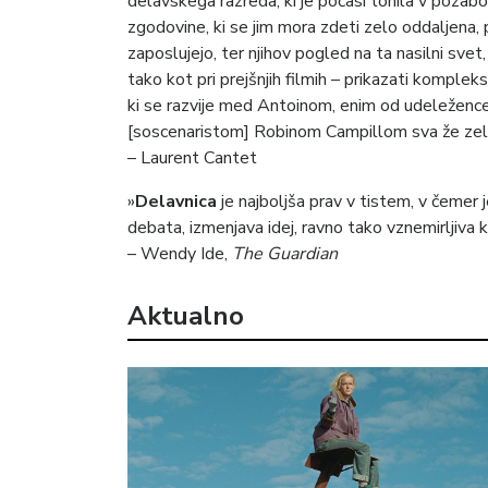
delavskega razreda, ki je počasi tonila v poza
zgodovine, ki se jim mora zdeti zelo oddaljena, 
zaposlujejo, ter njihov pogled na ta nasilni svet, 
tako kot pri prejšnjih filmih – prikazati komplek
ki se razvije med Antoinom, enim od udeležencev, 
[soscenaristom] Robinom Campillom sva že zelo z
– Laurent Cantet
»
Delavnica
je najboljša prav v tistem, v čemer 
debata, izmenjava idej, ravno tako vznemirljiva ko
– Wendy Ide,
The Guardian
Aktualno