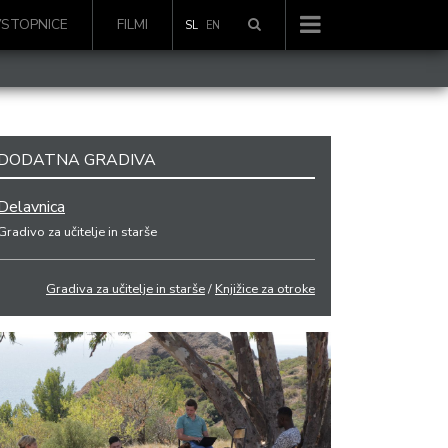
VSTOPNICE
FILMI
SL
EN
DODATNA GRADIVA
Delavnica
Gradivo za učitelje in starše
Gradiva za učitelje in starše
/
Knjižice za otroke