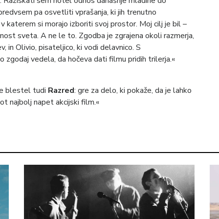
bo. Raziskati sem hotel odnos današnje mladine do
predvsem pa osvetliti vprašanja, ki jih trenutno
v katerem si morajo izboriti svoj prostor. Moj cilj je bil –
snost sveta. A ne le to. Zgodba je zgrajena okoli razmerja,
in Olivio, pisateljico, ki vodi delavnico. S
godaj vedela, da hočeva dati filmu pridih trilerja.«
je blestel tudi
Razred
: gre za delo, ki pokaže, da je lahko
t najbolj napet akcijski film.«