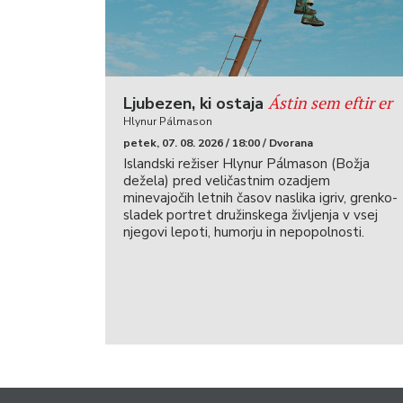
Ástin sem eftir er
Ljubezen, ki ostaja
Hlynur Pálmason
petek, 07. 08. 2026 / 18:00 / Dvorana
Islandski režiser Hlynur Pálmason (Božja
dežela) pred veličastnim ozadjem
minevajočih letnih časov naslika igriv, grenko-
sladek portret družinskega življenja v vsej
njegovi lepoti, humorju in nepopolnosti.