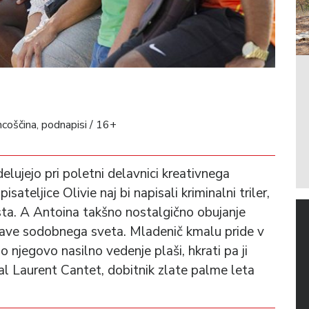
ncoščina, podnapisi / 16+
elujejo pri poletni delavnici kreativnega
ateljice Olivie naj bi napisali kriminalni triler,
sta. A Antoina takšno nostalgično obujanje
žave sodobnega sveta. Mladenič kmalu pride v
 jo njegovo nasilno vedenje plaši, hkrati pa ji
al Laurent Cantet, dobitnik zlate palme leta