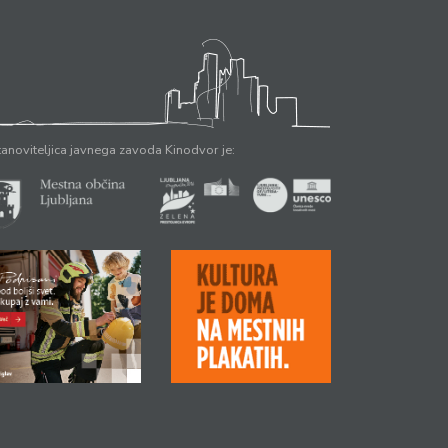
anoviteljica javnega zavoda Kinodvor je: