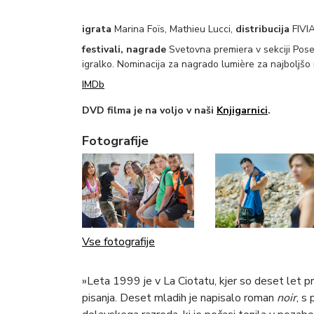
igrata
Marina Foïs, Mathieu Lucci,
distribucija
FIVIA
festivali, nagrade
Svetovna premiera v sekciji Pos
igralko. Nominacija za nagrado lumière za najboljšo r
IMDb
DVD filma je na voljo v naši
Knjigarnici
.
Fotografije
Vse fotografije
»Leta 1999 je v La Ciotatu, kjer so deset let pr
pisanja. Deset mladih je napisalo roman
noir
, s