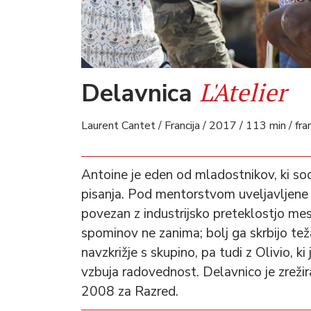
L'Atelier
Delavnica
Laurent Cantet / Francija / 2017 / 113 min / fra
Antoine je eden od mladostnikov, ki sod
pisanja. Pod mentorstvom uveljavljene pis
povezan z industrijsko preteklostjo me
spominov ne zanima; bolj ga skrbijo te
navzkrižje s skupino, pa tudi z Olivio, ki
vzbuja radovednost. Delavnico je zrežir
2008 za Razred.