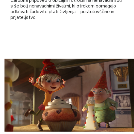
Čarobna pripoved o običajnih otrocih na nenavadni šoli
s še bolj nenavadnimi živalmi, ki otrokom pomagajo
odkrivati čudovite plati življenja – pustolovščine in
prijateljstvo.