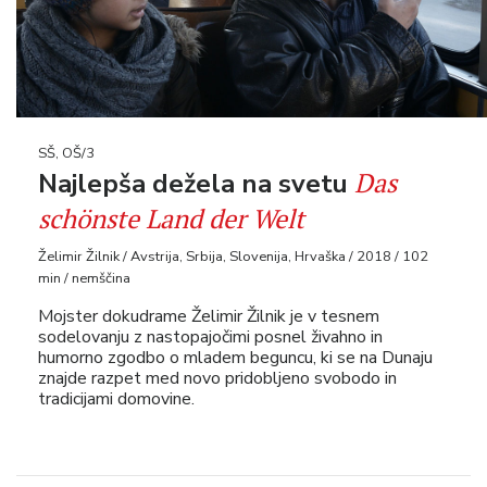
SŠ, OŠ/3
Das
Najlepša dežela na svetu
schönste Land der Welt
Želimir Žilnik / Avstrija, Srbija, Slovenija, Hrvaška / 2018 / 102
min / nemščina
Mojster dokudrame Želimir Žilnik je v tesnem
sodelovanju z nastopajočimi posnel živahno in
humorno zgodbo o mladem beguncu, ki se na Dunaju
znajde razpet med novo pridobljeno svobodo in
tradicijami domovine.