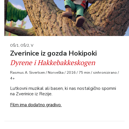
OŠ/1, OŠ/2, V
Zverinice iz gozda Hokipoki
Dyrene i Hakkebakkeskogen
Rasmus A. Sivertsen / Norveška / 2016 / 75 min / sinhronizirano /
4+
Lutkovni muzikal ali basen, ki nas nostalgično spomni
na Zverinice iz Rezije.
Film ima dodatno gradivo.