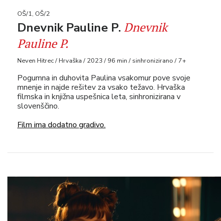
OŠ/1, OŠ/2
Dnevnik
Dnevnik Pauline P.
Pauline P.
Neven Hitrec / Hrvaška / 2023 / 96 min / sinhronizirano / 7+
Pogumna in duhovita Paulina vsakomur pove svoje
mnenje in najde rešitev za vsako težavo. Hrvaška
filmska in knjižna uspešnica leta, sinhronizirana v
slovenščino.
Film ima dodatno gradivo.