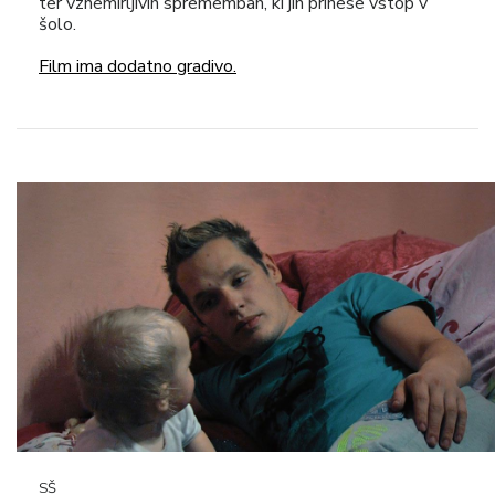
ter vznemirljivih spremembah, ki jih prinese vstop v
šolo.
Film ima dodatno gradivo.
SŠ