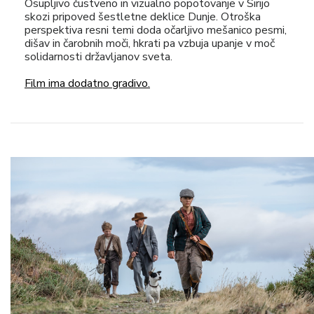
Osupljivo čustveno in vizualno popotovanje v Sirijo
skozi pripoved šestletne deklice Dunje. Otroška
perspektiva resni temi doda očarljivo mešanico pesmi,
dišav in čarobnih moči, hkrati pa vzbuja upanje v moč
solidarnosti državljanov sveta.
Film ima dodatno gradivo.