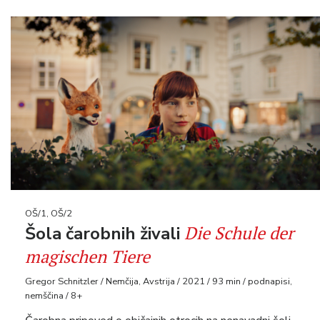
OŠ/1, OŠ/2
Die Schule der
Šola čarobnih živali
magischen Tiere
Gregor Schnitzler / Nemčija, Avstrija / 2021 / 93 min / podnapisi,
nemščina / 8+