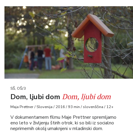
SŠ, OŠ/3
Dom, ljubi dom
Dom, ljubi dom
Maja Prettner / Slovenija / 2016 / 93 min / slovenščina / 12+
V dokumentarnem filmu Maje Prettner spremljamo
eno leto v življenju štirih otrok, ki so bili iz socialno
neprimernih okolij umaknjeni v mladinski dom.