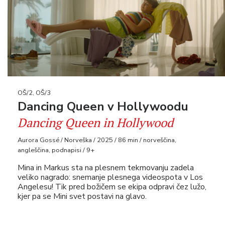
OŠ/2, OŠ/3
Dancing Queen v Hollywoodu
Dancing Queen in Hollywood
Aurora Gossé / Norveška / 2025 / 86 min / norveščina,
angleščina, podnapisi / 9+
Mina in Markus sta na plesnem tekmovanju zadela
veliko nagrado: snemanje plesnega videospota v Los
Angelesu! Tik pred božičem se ekipa odpravi čez lužo,
kjer pa se Mini svet postavi na glavo.