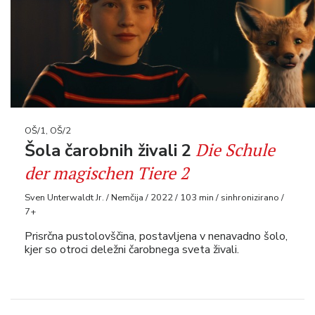
OŠ/1, OŠ/2
Die Schule
Šola čarobnih živali 2
der magischen Tiere 2
Sven Unterwaldt Jr. / Nemčija / 2022 / 103 min / sinhronizirano /
7+
Prisrčna pustolovščina, postavljena v nenavadno šolo,
kjer so otroci deležni čarobnega sveta živali.