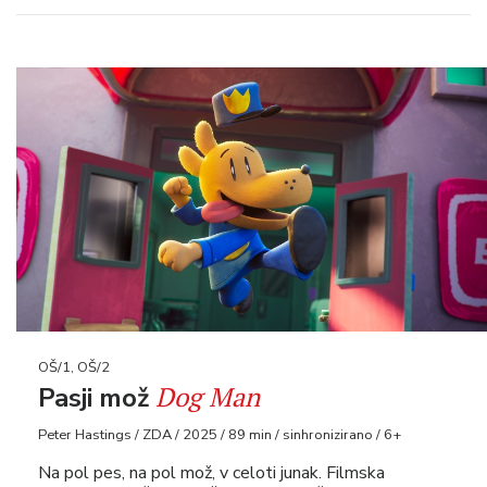
OŠ/1, OŠ/2
Dog Man
Pasji mož
Peter Hastings / ZDA / 2025 / 89 min / sinhronizirano / 6+
Na pol pes, na pol mož, v celoti junak. Filmska