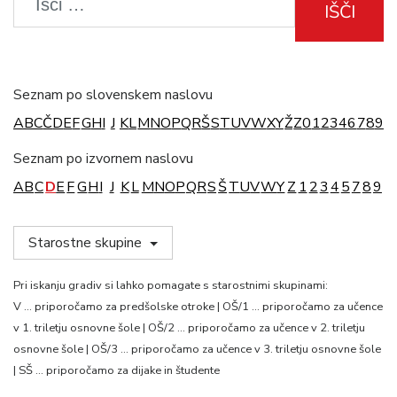
IŠČI
Seznam po slovenskem naslovu
A
B
C
Č
D
E
F
G
H
I
J
K
L
M
N
O
P
Q
R
Š
S
T
U
V
W
X
Y
Ž
Z
0
1
2
3
4
6
7
8
9
Seznam po izvornem naslovu
A
B
C
D
E
F
G
H
I
J
K
L
M
N
O
P
Q
R
S
Š
T
U
V
W
Y
Z
1
2
3
4
5
7
8
9
Starostne skupine
Pri iskanju gradiv si lahko pomagate s starostnimi skupinami:
V … priporočamo za predšolske otroke | OŠ/1 … priporočamo za učence
v 1. triletju osnovne šole | OŠ/2 … priporočamo za učence v 2. triletju
osnovne šole | OŠ/3 … priporočamo za učence v 3. triletju osnovne šole
| SŠ … priporočamo za dijake in študente