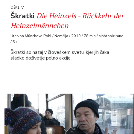
OŠ/1, V
Die Heinzels - Rückkehr der
Škratki
Heinzelmännchen
Ute von Münchow-Pohl / Nemčija / 2019 / 78 min / sinhronizirano
/ 5+
Škratki so nazaj v človeškem svetu, kjer jih čaka
sladko doživetje polno akcije.