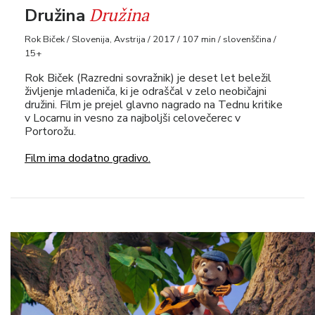
Družina
Družina
Rok Biček / Slovenija, Avstrija / 2017 / 107 min / slovenščina /
15+
Rok Biček (Razredni sovražnik) je deset let beležil
življenje mladeniča, ki je odraščal v zelo neobičajni
družini. Film je prejel glavno nagrado na Tednu kritike
v Locarnu in vesno za najboljši celovečerec v
Portorožu.
Film ima dodatno gradivo.