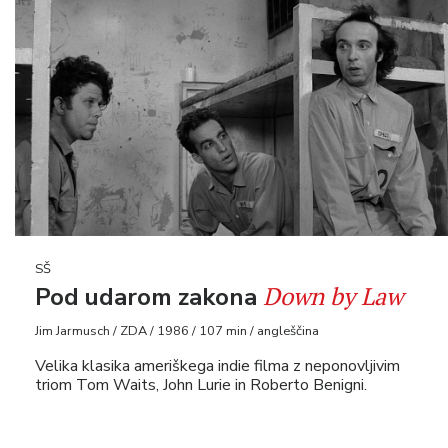
SŠ
Down by Law
Pod udarom zakona
Jim Jarmusch / ZDA / 1986 / 107 min / angleščina
Velika klasika ameriškega indie filma z neponovljivim
triom Tom Waits, John Lurie in Roberto Benigni.