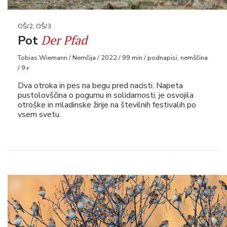
OŠ/2, OŠ/3
Der Pfad
Pot
Tobias Wiemann / Nemčija / 2022 / 99 min / podnapisi, nemščina
/ 9+
Dva otroka in pes na begu pred nacisti. Napeta
pustolovščina o pogumu in solidarnosti, je osvojila
otroške in mladinske žirije na številnih festivalih po
vsem svetu.