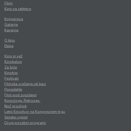
Filmi
Kino na zahtevo
Knjigarnica
Galerija
Kavarna
O kinu
Ekipa
Kino in več
Kinobalon
Za šole
Kinotrip
Festivali
Filmska srečanja ob kavi
Ponedeljki
Film pod zvezdami
Kinosloga. Retrosex.
Noč grozljivk
Letni Kinodvor na Kongresnem trgu
Spletni ogled
Drugi posebni programi