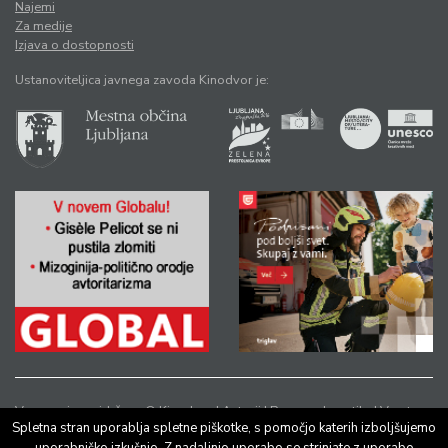
Najemi
Za medije
Izjava o dostopnosti
Ustanoviteljica javnega zavoda Kinodvor je:
Vse pravice pridržane © Kinodvor |
Avtorji
|
Pravno obvestilo
|
Varstvo
Spletna stran uporablja spletne piškotke, s pomočjo katerih izboljšujemo
osebnih podatkov