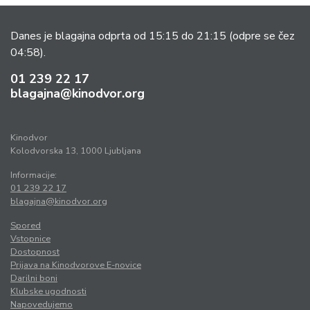
Danes je blagajna odprta od 15:15 do 21:15
(odpre se čez
04:58).
01 239 22 17
blagajna@kinodvor.org
Kinodvor
Kolodvorska 13, 1000 Ljubljana
Informacije:
01 239 22 17
blagajna@kinodvor.org
Spored
Vstopnice
Dostopnost
Prijava na Kinodvorove E-novice
Darilni boni
Klubske ugodnosti
Napovedujemo