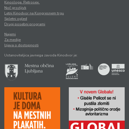
Kinosloga. Retrosex.
Noč grozljivk
Letni Kinodvor na Kongresnem trgu
Spletni ogled
Drugi posebni programi
Najemi
Za medije
Izjava o dostopnosti
Ustanoviteljica javnega zavoda Kinodvor je: