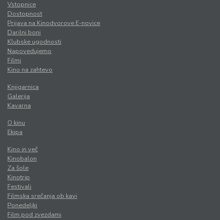
Vstopnice
Dostopnost
Prijava na Kinodvorove E-novice
Darilni boni
Klubske ugodnosti
Napovedujemo
Filmi
Kino na zahtevo
Knjigarnica
Galerija
Kavarna
O kinu
Ekipa
Kino in več
Kinobalon
Za šole
Kinotrip
Festivali
Filmska srečanja ob kavi
Ponedeljki
Film pod zvezdami