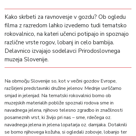
Kako skrbeti za ravnovesje v gozdu? Ob ogledu
filma z razredom lahko izvedemo tudi tematsko
rokovalnico, na kateri učenci potipajo in spoznajo
različne vrste rogov, lobanj in celo bambija.
Delavnico izvajajo sodelavci Prirodoslovnega
muzeja Slovenije.
Na območju Slovenije so, kot v večini gozdov Evrope,
razširjeni predstavniki družine jelenov. Mednje uvrščamo
srnjad in jelenjad. Na tematski rokovalnici bomo ob
muzejskih materialih pobliže spoznali rodova srne in
navadnega jelena, njihovo telesno zgradbo in značilnosti
posameznih vrst, ki živijo pri nas – srne, rdečega oz.
navadnega jelena in jelena lopatarja oz. damjaka. Dotaknili
se bomo njihovega kožuha, si ogledali zobovje, lobanjo ter