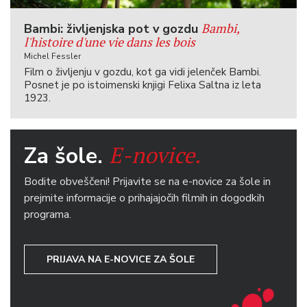
Bambi,
Bambi: življenjska pot v gozdu
l'histoire d'une vie dans les bois
Michel Fessler
Film o življenju v gozdu, kot ga vidi jelenček Bambi.
Posnet je po istoimenski knjigi Felixa Saltna iz leta
1923.
E-novice.
Za šole.
Bodite obveščeni! Prijavite se na e-novice za šole in
prejmite informacije o prihajajočih filmih in dogodkih
programa.
PRIJAVA NA E-NOVICE ZA ŠOLE