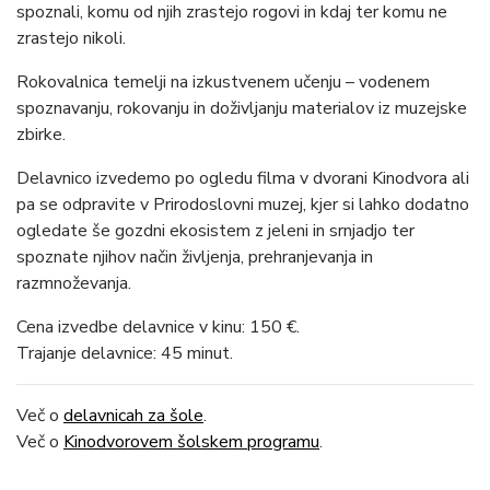
spoznali, komu od njih zrastejo rogovi in kdaj ter komu ne
zrastejo nikoli.
Rokovalnica temelji na izkustvenem učenju – vodenem
spoznavanju, rokovanju in doživljanju materialov iz muzejske
zbirke.
Delavnico izvedemo po ogledu filma v dvorani Kinodvora ali
pa se odpravite v Prirodoslovni muzej, kjer si lahko dodatno
ogledate še gozdni ekosistem z jeleni in srnjadjo ter
spoznate njihov način življenja, prehranjevanja in
razmnoževanja.
Cena izvedbe delavnice v kinu: 150 €.
Trajanje delavnice: 45 minut.
Več o
delavnicah za šole
.
Več o
Kinodvorovem šolskem programu
.