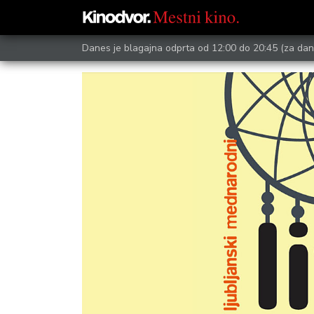
Danes je blagajna odprta od 12:00 do 20:45
(za dan