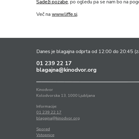
Sadeži pozabe
, po ogledu pa se nam bo na pogov
Več na
www.liffe.si
.
Danes je blagajna odprta od 12:00 do 20:45
(z
01 239 22 17
blagajna@kinodvor.org
Kinodvor
Kolodvorska 13, 1000 Ljubljana
Informacije:
01 239 22 17
blagajna@kinodvor.org
Spored
Vstopnice