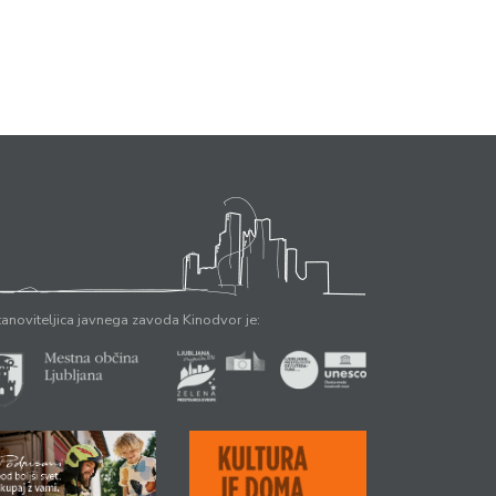
anoviteljica javnega zavoda Kinodvor je: