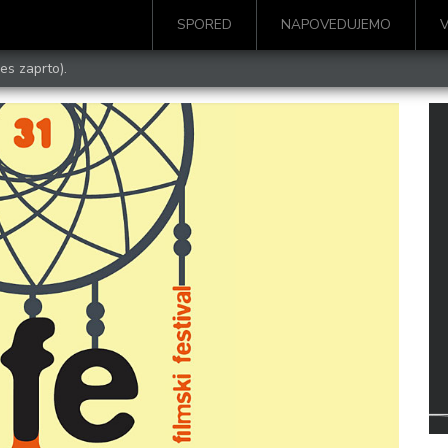
SPORED
NAPOVEDUJEMO
es zaprto).