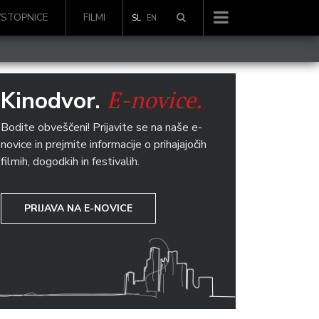
VSTOPNICE
FILMI
SL
EN
E-novice.
Kinodvor.
Bodite obveščeni! Prijavite se na naše e-
novice in prejmite informacije o prihajajočih
filmih, dogodkih in festivalih.
PRIJAVA NA E-NOVICE