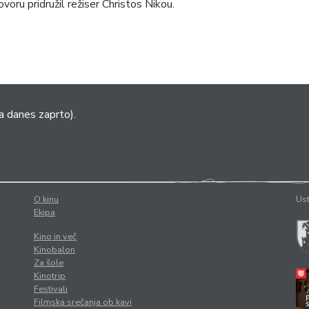
oru pridružil režiser Christos Nikou.
a danes zaprto).
O kinu
Ust
Ekipa
Kino in več
Kinobalon
Za šole
Kinotrip
Festivali
Filmska srečanja ob kavi