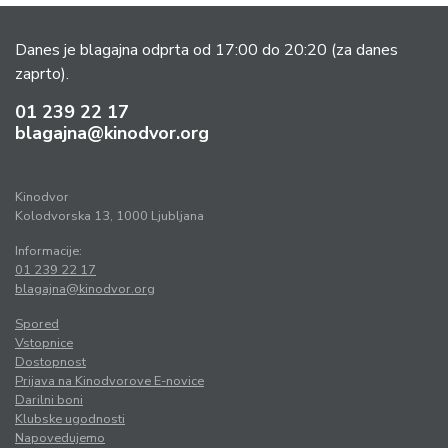
Danes je blagajna odprta od 17:00 do 20:20
(za danes
zaprto).
01 239 22 17
blagajna@kinodvor.org
Kinodvor
Kolodvorska 13, 1000 Ljubljana
Informacije:
01 239 22 17
blagajna@kinodvor.org
Spored
Vstopnice
Dostopnost
Prijava na Kinodvorove E-novice
Darilni boni
Klubske ugodnosti
Napovedujemo