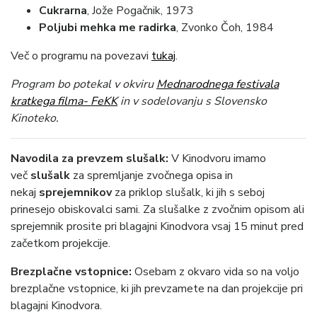
Cukrarna
, Jože Pogačnik, 1973
Poljubi mehka me radirka
, Zvonko Čoh, 1984
Več o programu na povezavi
tukaj
.
Program bo potekal v okviru
Mednarodnega festivala
kratkega filma- FeKK
in v sodelovanju s Slovensko
Kinoteko.
Navodila za prevzem slušalk:
V Kinodvoru imamo
več
slušalk
za spremljanje zvočnega opisa in
nekaj
sprejemnikov
za priklop slušalk, ki jih s seboj
prinesejo obiskovalci sami. Za slušalke z zvočnim opisom ali
sprejemnik prosite pri blagajni Kinodvora vsaj 15 minut pred
začetkom projekcije.
Brezplačne vstopnice:
Osebam z okvaro vida so na voljo
brezplačne vstopnice, ki jih prevzamete na dan projekcije pri
blagajni Kinodvora.