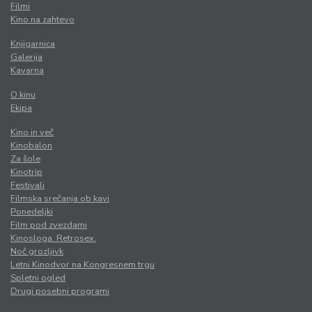
Filmi
Kino na zahtevo
Knjigarnica
Galerija
Kavarna
O kinu
Ekipa
Kino in več
Kinobalon
Za šole
Kinotrip
Festivali
Filmska srečanja ob kavi
Ponedeljki
Film pod zvezdami
Kinosloga. Retrosex.
Noč grozljivk
Letni Kinodvor na Kongresnem trgu
Spletni ogled
Drugi posebni programi