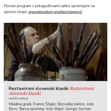
Filmski program s prilagoditvami lahko spremljate na
spletni strani:
www.kinodvor.org/dostopnost/
.
Restavrirani
Restavrirani slovenski klasiki
slovenski klasiki
različni avtorji
Mladina gradi, France Štiglic; Bizoviške perice, Jože
Bevc; Barva spomina, Jože Babič, Giorgio Sestan;