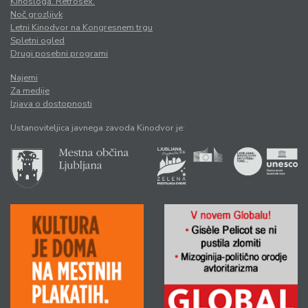
Kinosloga. Retrosex.
Noč grozljivk
Letni Kinodvor na Kongresnem trgu
Spletni ogled
Drugi posebni programi
Najemi
Za medije
Izjava o dostopnosti
Ustanoviteljica javnega zavoda Kinodvor je: