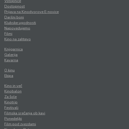
Vstopnice
Dostopnost
Prijava na Kinodvorove E-novice
Darilni boni
Klubske ugodnosti
Napovedujemo
Filmi
Kino na zahtevo
Knjigarnica
Galerija
Kavarna
O kinu
Ekipa
Kino in več
Kinobalon
Za šole
Kinotrip
Festivali
Filmska srečanja ob kavi
Ponedeljki
Film pod zvezdami