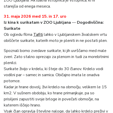
ZOO Ljubljana. Aktualna vstopnica je vstopnica, ki ni
starejša od enega meseca.
31. maja 2026 med 15. in 17. uro
Iz kina k surikatam v ZOO Ljubljana
—
Dogodivščina:
Surikate
Ob ogledu filma
Tafiti
lahko v Ljubljanskem živalskem vrtu
obiščete surikate, katerih moto je pleniti in ne postati plen.
Spoznali bomo zvedave surikate, ki jih uvrščamo med male
zveri. Zato stalno oprezajo za plenom in tudi za morebitnimi
plenilci.
Surikate živijo v krdelu, ki šteje do 30 članov. Krdelo vodi
vodilni par – samec in samica. Običajno imata le onadva
potomce.
Kadar je hrane dovolj, živi krdelo na območju, velikem le 15
km2. V sušnem obdobju, ko hrane primanjkuje, pa so
prisiljeni zapustiti svoje brloge in povečati območje, na
katerem iščejo hrano.
Vsak član opravlja številne naloge, da lahko krdelo preživi v