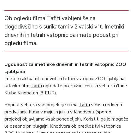
Ob ogledu filma Tafiti vabljeni še na
dogodivščino s surikatami v živalski vrt. Imetniki
dnevnih in letnih vstopnic pa imate popust pri
ogledu filma.
Ugodnost za imetnike dnevnih in letnih vstopnic ZOO
Ljubljana
Imetniki aktualnih dnevnih in letnih vstopnic ZOO Ljubljana
si lahko film
Tafiti
ogledate po znižani ceni, ki velja za člane
Kluba Kinobalon (3 EUR).
Popust velja za vse projekcije filma
Tafiti
v času rednega
predvajanja filma v maju in juniju v Kinodvoru (
spored
projekcij
objavljamo vsak ponedeljek). Koristiti ga je mogoče
le osebno pri blagajni Kinodvora ob predložitvi vstopnice