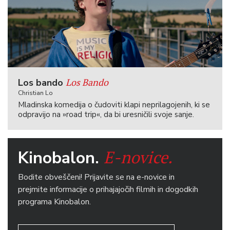
Los Bando
Los bando
Christian Lo
Mladinska komedija o čudoviti klapi neprilagojenih, ki se
odpravijo na »road trip«, da bi uresničili svoje sanje.
E-novice.
Kinobalon.
Bodite obveščeni! Prijavite se na e-novice in
prejmite informacije o prihajajočih filmih in dogodkih
programa Kinobalon.