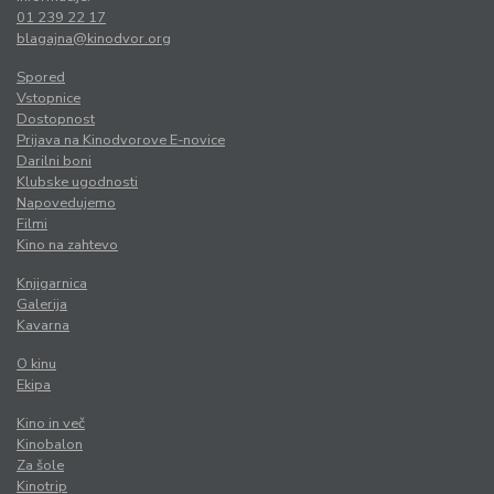
01 239 22 17
blagajna@kinodvor.org
Spored
Vstopnice
Dostopnost
Prijava na Kinodvorove E-novice
Darilni boni
Klubske ugodnosti
Napovedujemo
Filmi
Kino na zahtevo
Knjigarnica
Galerija
Kavarna
O kinu
Ekipa
Kino in več
Kinobalon
Za šole
Kinotrip