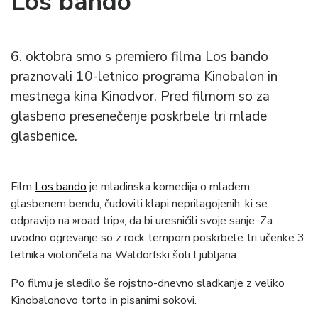
Los bando
6. oktobra smo s premiero filma Los bando
praznovali 10-letnico programa Kinobalon in
mestnega kina Kinodvor. Pred filmom so za
glasbeno presenečenje poskrbele tri mlade
glasbenice.
Film
Los bando
je mladinska komedija o mladem
glasbenem bendu, čudoviti klapi neprilagojenih, ki se
odpravijo na »road trip«, da bi uresničili svoje sanje. Za
uvodno ogrevanje so z rock tempom poskrbele tri učenke 3.
letnika violončela na Waldorfski šoli Ljubljana.
Po filmu je sledilo še rojstno-dnevno sladkanje z veliko
Kinobalonovo torto in pisanimi sokovi.