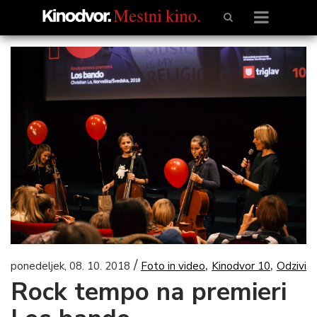
/
,
,
ponedeljek, 08. 10. 2018
Foto in video
Kinodvor 10
Odzivi
Rock tempo na premieri