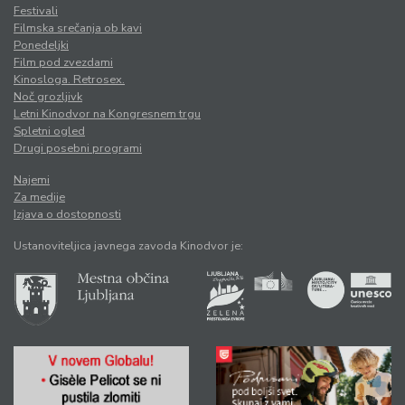
Festivali
Filmska srečanja ob kavi
Ponedeljki
Film pod zvezdami
Kinosloga. Retrosex.
Noč grozljivk
Letni Kinodvor na Kongresnem trgu
Spletni ogled
Drugi posebni programi
Najemi
Za medije
Izjava o dostopnosti
Ustanoviteljica javnega zavoda Kinodvor je: