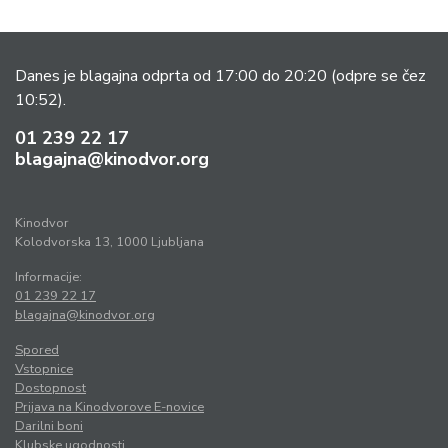
Danes je blagajna odprta od 17:00 do 20:20
(odpre se čez
10:52).
01 239 22 17
blagajna@kinodvor.org
Kinodvor
Kolodvorska 13, 1000 Ljubljana
Informacije:
01 239 22 17
blagajna@kinodvor.org
Spored
Vstopnice
Dostopnost
Prijava na Kinodvorove E-novice
Darilni boni
Klubske ugodnosti