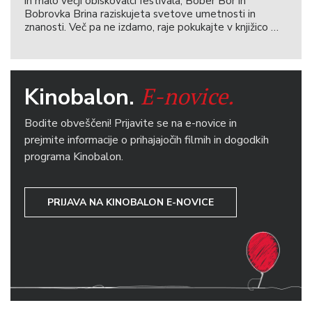
in malo večji obiskovalci festivala, Bober Bor in
Bobrovka Brina raziskujeta svetove umetnosti in
znanosti. Več pa ne izdamo, raje pokukajte v knjižico …
E-novice.
Kinobalon.
Bodite obveščeni! Prijavite se na e-novice in
prejmite informacije o prihajajočih filmih in dogodkih
programa Kinobalon.
PRIJAVA NA KINOBALON E-NOVICE