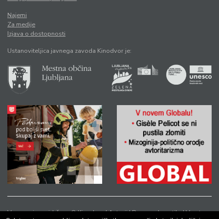
Najemi
Za medije
Izjava o dostopnosti
Ustanoviteljica javnega zavoda Kinodvor je:
Vse pravice pridržane © Kinodvor |
Avtorji
|
Pravno obvestilo
|
Varstvo