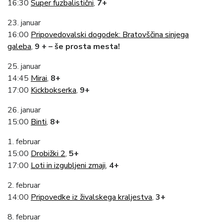
16:30
Super fuzbalistični
,
7+
23. januar
16:00
Pripovedovalski dogodek: Bratovščina sinjega
galeba
,
9 + – še prosta mesta!
25. januar
14:45
Mirai
,
8+
17:00
Kickbokserka
,
9+
26. januar
15:00
Binti
,
8+
1. februar
15:00
Drobižki 2
,
5+
17:00
Loti in izgubljeni zmaji
,
4+
2. februar
14:00
Pripovedke iz živalskega kraljestva
,
3+
8. februar