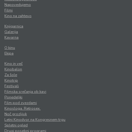
Napovedujemo
Filmi
Kino na zahtevo
Knjigarnica
Galerija
Kavarna
O kinu
Ekipa
Kino in več
Kinobalon
Za šole
Kinotrip
Festivali
Filmska srečanja ob kavi
Ponedeljki
Film pod zvezdami
Kinosloga. Retrosex.
Noč grozljivk
Letni Kinodvor na Kongresnem trgu
Spletni ogled
Drugi posebni programi