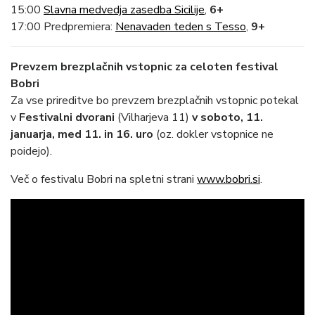
15:00
Slavna medvedja zasedba Sicilije
,
6+
17:00 Predpremiera:
Nenavaden teden s Tesso
,
9+
Prevzem brezplačnih vstopnic za celoten festival
Bobri
Za vse prireditve bo prevzem brezplačnih vstopnic potekal
v
Festivalni dvorani
(Vilharjeva 11)
v
soboto, 11.
januarja, med 11. in 16. uro
(oz. dokler vstopnice ne
poidejo).
Več o festivalu Bobri na spletni strani
www.bobri.si
.