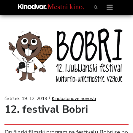
/
četrtek, 19. 12. 2019
Kinobalonove novosti
12. festival Bobri
Družinski filmski program na festivalu Bobri se bo