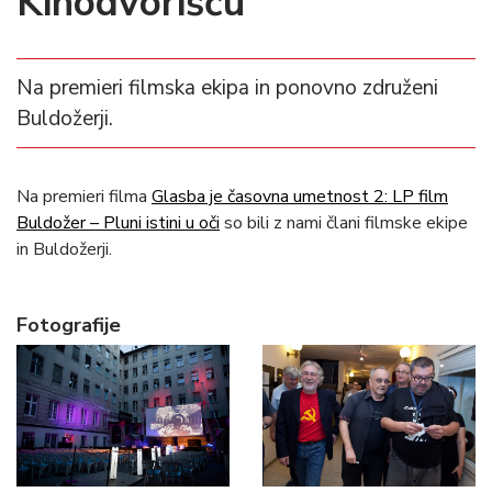
Kinodvorišču
Na premieri filmska ekipa in ponovno združeni
Buldožerji.
Na premieri filma
Glasba je časovna umetnost 2: LP film
Buldožer – Pluni istini u oči
so bili z nami člani filmske ekipe
in Buldožerji.
Fotografije