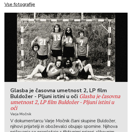
Vse fotografije
Glasba je časovna umetnost 2, LP film
Glasba je časovna
Buldožer - Pljuni istini u oči
umetnost 2, LP film Buldožer - Pljuni istini u
oči
Varja Močnik
V dokumentarcu Varje Močnik člani skupine Buldožer,
njihovi prijatelji in oboževalci obujajo spomine. Njihova