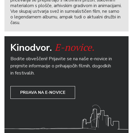
pričevanja se prepletajo s fiktivnimi prizori, slikovnim
materialom s plošče, arhivskim gradivom in animacijami.
Vse skupaj ustvarja svež in surrealističen film, ne samo
o legendarnem albumu, ampak tudi o aktualni družbi in
času.
E-novice.
Kinodvor.
Bodite obveščeni! Prijavite se na naše e-novice in
prejmite informacije o prihajajočih filmih, dogodkih
in festivalih.
PRIJAVA NA E-NOVICE