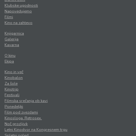
Klubske ugodnosti
Napovedujemo
Filmi
Kino na zahtevo
Knjigarnica
Galerija
Kavarna
O kinu
Ekipa
Kino in več
Kinobalon
Za šole
Kinotrip
Festivali
Filmska srečanja ob kavi
Ponedeljki
Film pod zvezdami
Kinosloga. Retrosex.
Noč grozljivk
Letni Kinodvor na Kongresnem trgu
Spletni ogled