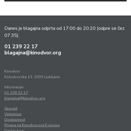
Danes je blagajna odprta od 17:00 do 20:20
(odpre se čez
07:35).
01 239 22 17
blagajna@kinodvor.org
Kinodvor
Kolodvorska 13, 1000 Ljubljana
Informacije:
01 239 22 17
blagajna@kinodvor.org
Spored
Vstopnice
Dostopnost
Prijava na Kinodvorove E-novice
Darilni boni