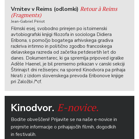
Retour à Reims
Vrnitev v Reims (odlomki)
(Fragments)
Jean-Gabriel Périot
Filmski esej, svobodno prirejen po istoimenski
avtobiografski knjigi filozofa in sociologa Didiera
Eribona, s pomočjo bogatega arhivskega gradiva
razkriva intimno in politično zgodbo francoskega
delavskega razreda od začetka petdesetih let do
danes. Dokumentarec, ki ga spremlja pripoved igralke
Adèle Haenel, je bil premierno prikazan v canski sekciji
Štirinajst dni režiserjev, na spored Kinodvora pa prihaja
hkrati z izidom slovenskega prevoda Eribonove knjige
pri Založbi /*cf.
E-novice.
Kinodvor.
Bodite obveščeni! Prijavite se na naše e-novice in
prejmite informacije o prihajajočih filmih, dogodkih
in festivalih.