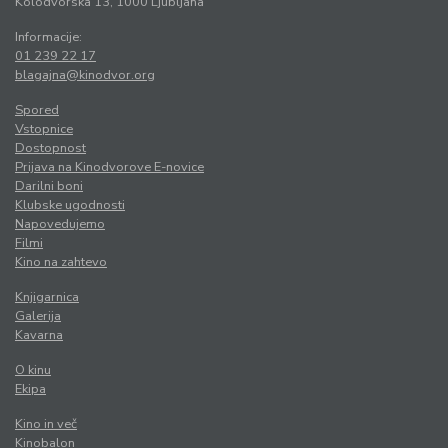
Kolodvorska 13, 1000 Ljubljana
Informacije:
01 239 22 17
blagajna@kinodvor.org
Spored
Vstopnice
Dostopnost
Prijava na Kinodvorove E-novice
Darilni boni
Klubske ugodnosti
Napovedujemo
Filmi
Kino na zahtevo
Knjigarnica
Galerija
Kavarna
O kinu
Ekipa
Kino in več
Kinobalon