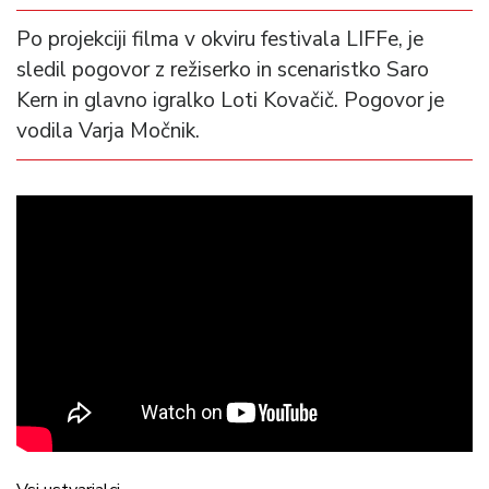
Po projekciji filma v okviru festivala LIFFe, je
sledil pogovor z režiserko in scenaristko Saro
Kern in glavno igralko Loti Kovačič. Pogovor je
vodila Varja Močnik.