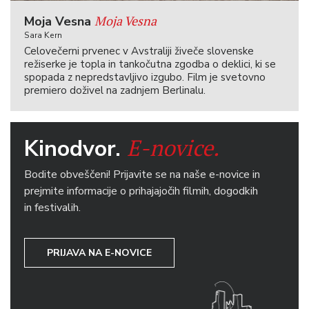
Moja Vesna
Moja Vesna
Sara Kern
Celovečerni prvenec v Avstraliji živeče slovenske
režiserke je topla in tankočutna zgodba o deklici, ki se
spopada z nepredstavljivo izgubo. Film je svetovno
premiero doživel na zadnjem Berlinalu.
E-novice.
Kinodvor.
Bodite obveščeni! Prijavite se na naše e-novice in
prejmite informacije o prihajajočih filmih, dogodkih
in festivalih.
PRIJAVA NA E-NOVICE