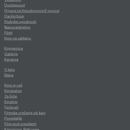
Dostopnost
Prijava na Kinodvorove E-novice
Darilni boni
Klubske ugodnosti
Napovedujemo
Filmi
Kino na zahtevo
Knjigarnica
Galerija
Kavarna
O kinu
Ekipa
Kino in več
Kinobalon
Za šole
Kinotrip
Festivali
Filmska srečanja ob kavi
Ponedeljki
Film pod zvezdami
Kinosloga. Retrosex.