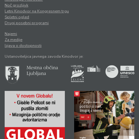
Noč grozljivk
Letni Kinodvor na Kongresnem trgu
Spletni ogled
Drugi posebni programi
Najemi
Za medije
Izjava o dostopnosti
Ustanoviteljica javnega zavoda Kinodvor je: