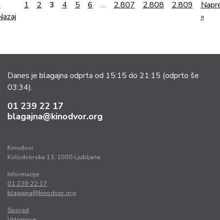
«
1
2
3
4
5
6
…
2.807
2.808
2.809
Napre
Nazaj
»
Danes je blagajna odprta od 15:15 do 21:15
(odprto še
03:34).
01 239 22 17
blagajna@kinodvor.org
Kinodvor
Kolodvorska 13, 1000 Ljubljana
Informacije:
01 239 22 17
blagajna@kinodvor.org
Spored
Vstopnice