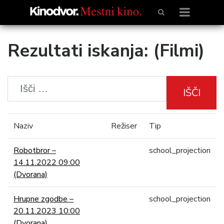
Rezultati iskanja: (Filmi)
IŠČI
Naziv
Režiser
Tip
Robotbror –
school_projection
14.11.2022 09:00
(Dvorana)
Hrupne zgodbe –
school_projection
20.11.2023 10:00
(Dvorana)