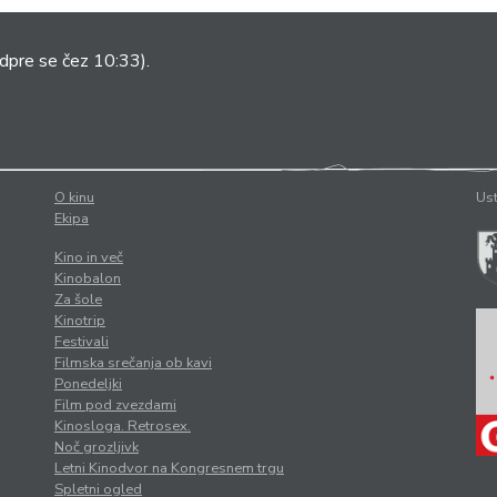
dpre se čez 10:33).
O kinu
Ust
Ekipa
Kino in več
Kinobalon
Za šole
Kinotrip
Festivali
Filmska srečanja ob kavi
Ponedeljki
Film pod zvezdami
Kinosloga. Retrosex.
Noč grozljivk
Letni Kinodvor na Kongresnem trgu
Spletni ogled