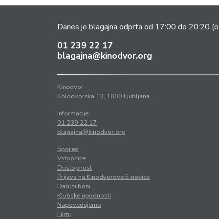
Danes je blagajna odprta od 17:00 do 20:20
(o
01 239 22 17
blagajna@kinodvor.org
Kinodvor
Kolodvorska 13, 1000 Ljubljana
Informacije:
01 239 22 17
blagajna@kinodvor.org
Spored
Vstopnice
Dostopnost
Prijava na Kinodvorove E-novice
Darilni boni
Klubske ugodnosti
Napovedujemo
Filmi