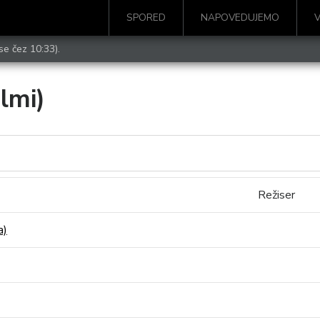
SPORED
NAPOVEDUJEMO
se čez 10:33).
ilmi)
Režiser
a)