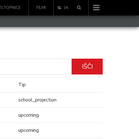
VSTOPNICE
FILMI
SL
EN
IŠČI
Tip
school_projection
upcoming
upcoming