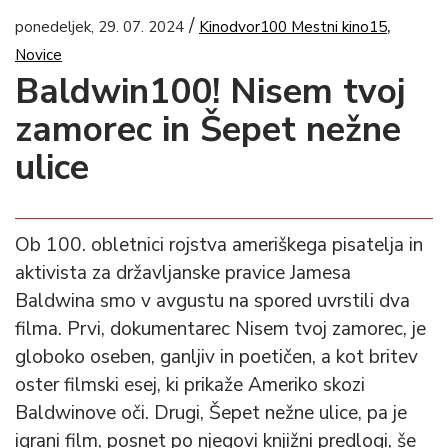
/
,
ponedeljek, 29. 07. 2024
Kinodvor100 Mestni kino15
Novice
Baldwin100! Nisem tvoj
zamorec in Šepet nežne
ulice
Ob 100. obletnici rojstva ameriškega pisatelja in
aktivista za državljanske pravice Jamesa
Baldwina smo v avgustu na spored uvrstili dva
filma. Prvi, dokumentarec Nisem tvoj zamorec, je
globoko oseben, ganljiv in poetičen, a kot britev
oster filmski esej, ki prikaže Ameriko skozi
Baldwinove oči. Drugi, Šepet nežne ulice, pa je
igrani film, posnet po njegovi knjižni predlogi, še