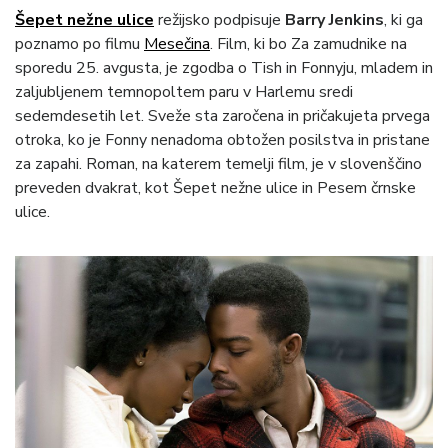
Šepet nežne ulice
režijsko podpisuje
Barry Jenkins
, ki ga
poznamo po filmu
Mesečina
. Film, ki bo Za zamudnike na
sporedu 25. avgusta, je zgodba o Tish in Fonnyju, mladem in
zaljubljenem temnopoltem paru v Harlemu sredi
sedemdesetih let. Sveže sta zaročena in pričakujeta prvega
otroka, ko je Fonny nenadoma obtožen posilstva in pristane
za zapahi. Roman, na katerem temelji film, je v slovenščino
preveden dvakrat, kot Šepet nežne ulice in Pesem črnske
ulice.