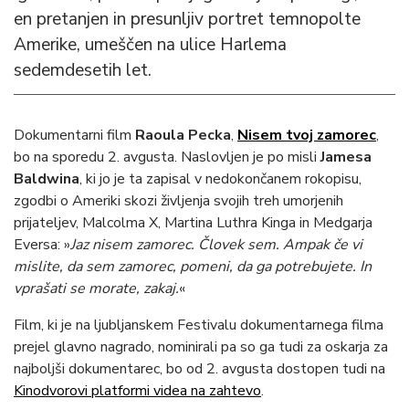
en pretanjen in presunljiv portret temnopolte
Amerike, umeščen na ulice Harlema
sedemdesetih let.
Dokumentarni film
Raoula Pecka
,
Nisem tvoj zamorec
,
bo na sporedu 2. avgusta. Naslovljen je po misli
Jamesa
Baldwina
, ki jo je ta zapisal v nedokončanem rokopisu,
zgodbi o Ameriki skozi življenja svojih treh umorjenih
prijateljev, Malcolma X, Martina Luthra Kinga in Medgarja
Eversa: »
Jaz nisem zamorec. Človek sem. Ampak če vi
mislite, da sem zamorec, pomeni, da ga potrebujete. In
vprašati se morate, zakaj.
«
Film, ki je na ljubljanskem Festivalu dokumentarnega filma
prejel glavno nagrado, nominirali pa so ga tudi za oskarja za
najboljši dokumentarec, bo od 2. avgusta dostopen tudi na
Kinodvorovi platformi videa na zahtevo
.