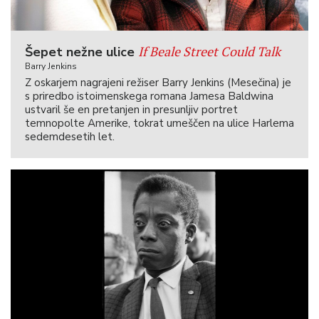
If Beale Street Could Talk
Šepet nežne ulice
Barry Jenkins
Z oskarjem nagrajeni režiser Barry Jenkins (Mesečina) je
s priredbo istoimenskega romana Jamesa Baldwina
ustvaril še en pretanjen in presunljiv portret
temnopolte Amerike, tokrat umeščen na ulice Harlema
sedemdesetih let.