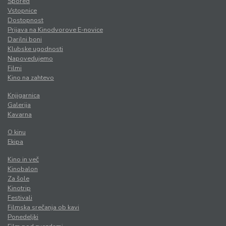
Spored
Vstopnice
Dostopnost
Prijava na Kinodvorove E-novice
Darilni boni
Klubske ugodnosti
Napovedujemo
Filmi
Kino na zahtevo
Knjigarnica
Galerija
Kavarna
O kinu
Ekipa
Kino in več
Kinobalon
Za šole
Kinotrip
Festivali
Filmska srečanja ob kavi
Ponedeljki