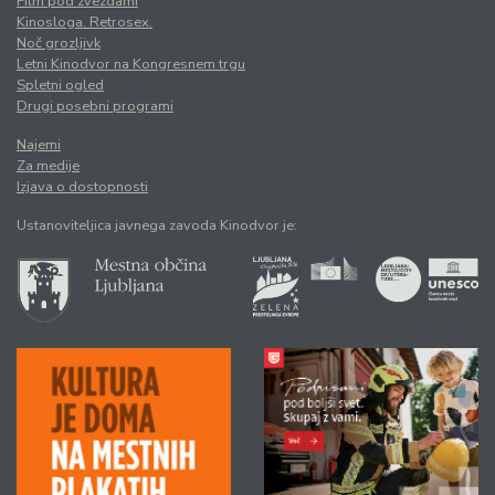
Film pod zvezdami
Kinosloga. Retrosex.
Noč grozljivk
Letni Kinodvor na Kongresnem trgu
Spletni ogled
Drugi posebni programi
Najemi
Za medije
Izjava o dostopnosti
Ustanoviteljica javnega zavoda Kinodvor je: