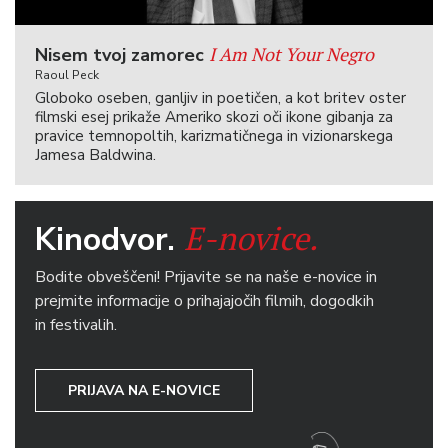
I Am Not Your Negro
Nisem tvoj zamorec
Raoul Peck
Globoko oseben, ganljiv in poetičen, a kot britev oster
filmski esej prikaže Ameriko skozi oči ikone gibanja za
pravice temnopoltih, karizmatičnega in vizionarskega
Jamesa Baldwina.
E-novice.
Kinodvor.
Bodite obveščeni! Prijavite se na naše e-novice in
prejmite informacije o prihajajočih filmih, dogodkih
in festivalih.
PRIJAVA NA E-NOVICE