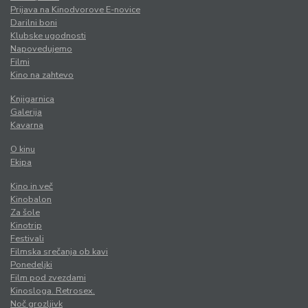
Prijava na Kinodvorove E-novice
Darilni boni
Klubske ugodnosti
Napovedujemo
Filmi
Kino na zahtevo
Knjigarnica
Galerija
Kavarna
O kinu
Ekipa
Kino in več
Kinobalon
Za šole
Kinotrip
Festivali
Filmska srečanja ob kavi
Ponedeljki
Film pod zvezdami
Kinosloga. Retrosex.
Noč grozljivk