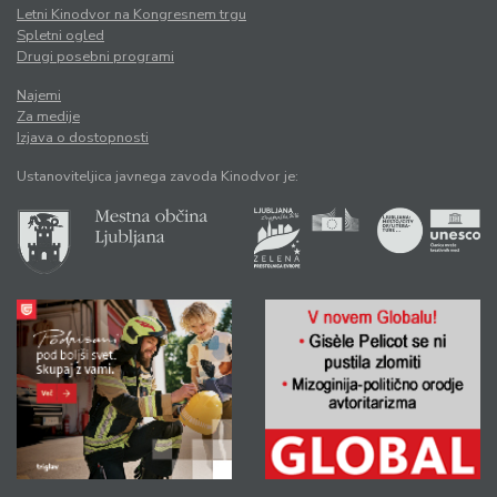
Letni Kinodvor na Kongresnem trgu
Spletni ogled
Drugi posebni programi
Najemi
Za medije
Izjava o dostopnosti
Ustanoviteljica javnega zavoda Kinodvor je: