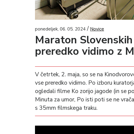
/
ponedeljek, 06. 05. 2024
Novice
Maraton Slovenskih f
preredko vidimo z M
V četrtek, 2. maja, so se na Kinodvorovo p
vse preredko vidimo. Po izboru kuratorj
ogledali filme Ko zorijo jagode (in se po
Minuta za umor, Po isti poti se ne vrača
s 35mm filmskega traku.