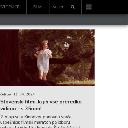
VSTOPNICE
FILMI
SL
EN
četrtek, 11. 04. 2024
Slovenski filmi, ki jih vse preredko
vidimo - s 35mm!
2. maja se v Kinodvor ponovno vrača
uspešnica: filmski maraton po izboru
publicista in kritika Marcela Štefančiča, jr.!