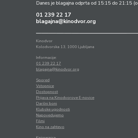
Danes je blagajna odprta od 15:15 do 21:15
(o
01 239 22 17
blagajna@kinodvor.org
Kinodvor
Kolodvorska 13, 1000 Ljubljana
Informacije:
01 239 22 17
blagajna@kinodvor.org
Spored
Vstopnice
Dostopnost
Prijava na Kinodvorove E-novice
Darilni boni
Klubske ugodnosti
Napovedujemo
Filmi
Kino na zahtevo
Knjigarnica