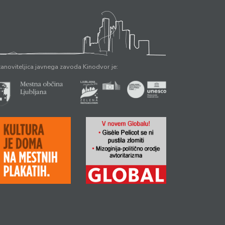
anoviteljica javnega zavoda Kinodvor je: