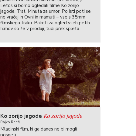
Letos si bomo ogledali filme Ko zorijo
jagode, Trst, Minuta za umor, Po isti poti se
ne vračaj in Ovni in mamuti – vse s 35mm
filmskega traku. Paketi za ogled vseh petih
filmov so že v prodaji, tudi prek spleta.
Ko zorijo jagode
Ko zorijo jagode
Rajko Ranfl
Mladinski film, ki ga danes ne bi mogli
posneti.