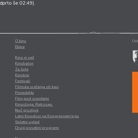
dprto še 02:49).
O kinu
Ust
Ekipa
Kino in več
Kinobalon
Za šole
Kinotrip
Festivali
Filmska srečanja ob kavi
Ponedeljki
Film pod zvezdami
Kinosloga. Retrosex.
Noč grozljivk
Letni Kinodvor na Kongresnem trgu
Spletni ogled
Drugi posebni programi