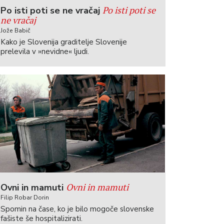
Po isti poti se
Po isti poti se ne vračaj
ne vračaj
Jože Babič
Kako je Slovenija graditelje Slovenije
prelevila v »nevidne« ljudi.
Ovni in mamuti
Ovni in mamuti
Filip Robar Dorin
Spomin na čase, ko je bilo mogoče slovenske
fašiste še hospitalizirati.