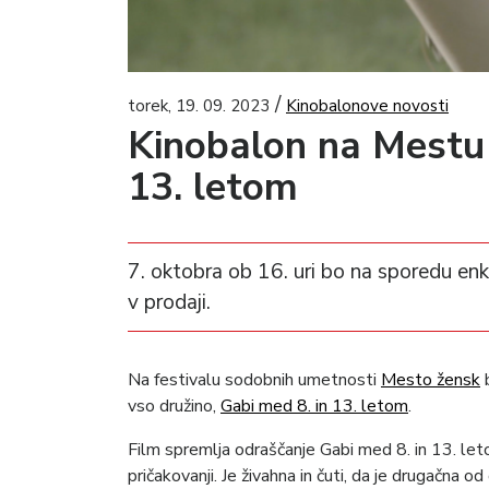
/
torek, 19. 09. 2023
Kinobalonove novosti
Kinobalon na Mestu 
13. letom
7. oktobra ob 16. uri bo na sporedu en
v prodaji.
Na festivalu sodobnih umetnosti
Mesto žensk
b
vso družino,
Gabi med 8. in 13. letom
.
Film spremlja odraščanje Gabi med 8. in 13. leto
pričakovanji. Je živahna in čuti, da je drugačna 