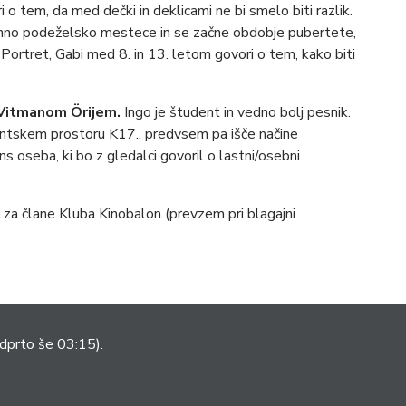
i o tem, da med dečki in deklicami ne bi smelo biti razlik.
ajhno podeželsko mestece in se začne obdobje pubertete,
t. Portret, Gabi med 8. in 13. letom govori o tem, kako biti
Vitmanom Örijem.
Ingo je študent in vedno bolj pesnik.
entskem prostoru K17., predvsem pa išče načine
ns oseba, ki bo z gledalci govoril o lastni/osebni
 za člane Kluba Kinobalon (prevzem pri blagajni
dprto še 03:15).