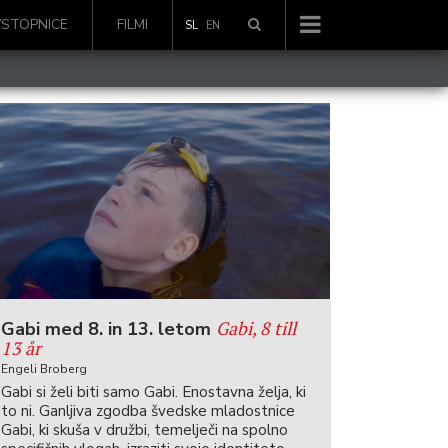
VSTOPNICE
FILMI
SL
EN
Gabi, 8 till
Gabi med 8. in 13. letom
13 år
Engeli Broberg
Gabi si želi biti samo Gabi. Enostavna želja, ki
to ni. Ganljiva zgodba švedske mladostnice
Gabi, ki skuša v družbi, temelječi na spolno