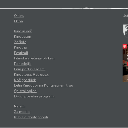
O kinu
Ust
Ekipa
Kino in več
Kinobalon
Za šole
Kinotrip
Festivali
Filmska srečanja ob kavi
Ponedeljki
Film pod zvezdami
Kinosloga. Retrosex.
Noč grozljivk
Letni Kinodvor na Kongresnem trgu
Spletni ogled
Drugi posebni programi
Najemi
Za medije
Izjava o dostopnosti