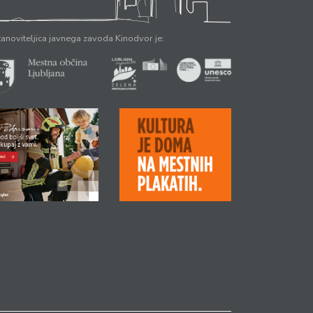
anoviteljica javnega zavoda Kinodvor je: