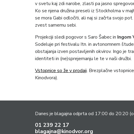
v svetu kaj zdi narobe, zlasti pa jasno spregovor
Ko se njena družina preseli iz Stockholma v m
se mora Gabi odločiti, ali naj si začrta svojo po
zvest samemu sebi.
Projekciji sledi pogovor s Saro Šabec in
Ingom 
Sodeluje pri festivalu Itn. in avtonomnem štud
obstajanja izven postavljenih okvirov. Ingo je tra
identiteti in (ne)sprejemanju le te v naši družbi.
Vstopnice so že v prodaji
. Brezplačne vstopnice
Kinodvora).
Danes je blagajna odprta od 17:00 do 20:20
(o
01 239 22 17
blagajna@kinodvor.org