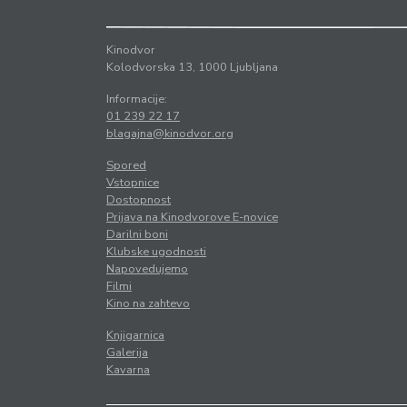
Kinodvor
Kolodvorska 13, 1000 Ljubljana
Informacije:
01 239 22 17
blagajna@kinodvor.org
Spored
Vstopnice
Dostopnost
Prijava na Kinodvorove E-novice
Darilni boni
Klubske ugodnosti
Napovedujemo
Filmi
Kino na zahtevo
Knjigarnica
Galerija
Kavarna