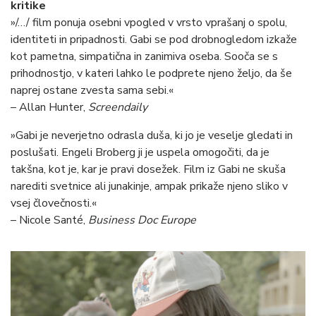
kritike
»/…/ film ponuja osebni vpogled v vrsto vprašanj o spolu,
identiteti in pripadnosti. Gabi se pod drobnogledom izkaže
kot pametna, simpatična in zanimiva oseba. Sooča se s
prihodnostjo, v kateri lahko le podprete njeno željo, da še
naprej ostane zvesta sama sebi.«
– Allan Hunter,
Screendaily
»Gabi je neverjetno odrasla duša, ki jo je veselje gledati in
poslušati. Engeli Broberg ji je uspela omogočiti, da je
takšna, kot je, kar je pravi dosežek. Film iz Gabi ne skuša
narediti svetnice ali junakinje, ampak prikaže njeno sliko v
vsej človečnosti.«
– Nicole Santé,
Business Doc Europe