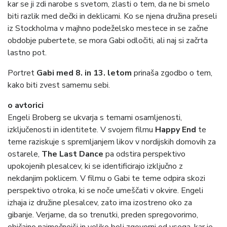
kar se ji zdi narobe s svetom, zlasti o tem, da ne bi smelo
biti razlik med dečki in deklicami. Ko se njena družina preseli
iz Stockholma v majhno podeželsko mestece in se začne
obdobje pubertete, se mora Gabi odločiti, ali naj si začrta
lastno pot.
Portret
Gabi med 8. in 13. letom
prinaša zgodbo o tem,
kako biti zvest samemu sebi.
o avtorici
Engeli Broberg se ukvarja s temami osamljenosti,
izključenosti in identitete. V svojem filmu
Happy End
te
teme raziskuje s spremljanjem likov v nordijskih domovih za
ostarele,
The Last Dance
pa odstira perspektivo
upokojenih plesalcev, ki se identificirajo izključno z
nekdanjim poklicem. V filmu o Gabi te teme odpira skozi
perspektivo otroka, ki se noče umeščati v okvire. Engeli
izhaja iz družine plesalcev, zato ima izostreno oko za
gibanje. Verjame, da so trenutki, preden spregovorimo,