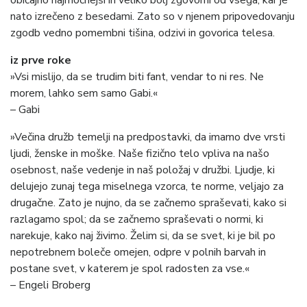
običajno najmočnejši in veliko bolj zgovorni od vsega, kar je
nato izrečeno z besedami. Zato so v njenem pripovedovanju
zgodb vedno pomembni tišina, odzivi in govorica telesa.
iz prve roke
»Vsi mislijo, da se trudim biti fant, vendar to ni res. Ne
morem, lahko sem samo Gabi.«
– Gabi
»Večina družb temelji na predpostavki, da imamo dve vrsti
ljudi, ženske in moške. Naše fizično telo vpliva na našo
osebnost, naše vedenje in naš položaj v družbi. Ljudje, ki
delujejo zunaj tega miselnega vzorca, te norme, veljajo za
drugačne. Zato je nujno, da se začnemo spraševati, kako si
razlagamo spol; da se začnemo spraševati o normi, ki
narekuje, kako naj živimo. Želim si, da se svet, ki je bil po
nepotrebnem boleče omejen, odpre v polnih barvah in
postane svet, v katerem je spol radosten za vse.«
– Engeli Broberg