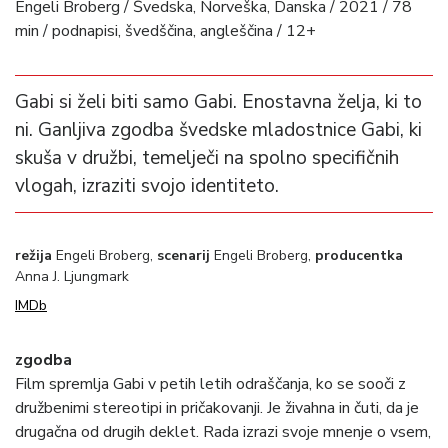
Engeli Broberg / Švedska, Norveška, Danska / 2021 / 78
min / podnapisi, švedščina, angleščina / 12+
Gabi si želi biti samo Gabi. Enostavna želja, ki to
ni. Ganljiva zgodba švedske mladostnice Gabi, ki
skuša v družbi, temelječi na spolno specifičnih
vlogah, izraziti svojo identiteto.
režija
Engeli Broberg,
scenarij
Engeli Broberg,
producentka
Anna J. Ljungmark
IMDb
zgodba
Film spremlja Gabi v petih letih odraščanja, ko se sooči z
družbenimi stereotipi in pričakovanji. Je živahna in čuti, da je
drugačna od drugih deklet. Rada izrazi svoje mnenje o vsem,