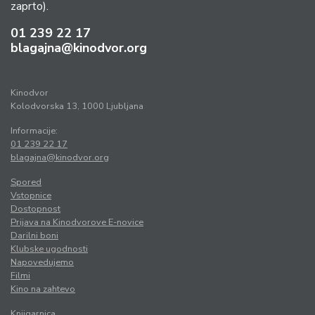
zaprto).
01 239 22 17
blagajna@kinodvor.org
Kinodvor
Kolodvorska 13, 1000 Ljubljana
Informacije:
01 239 22 17
blagajna@kinodvor.org
Spored
Vstopnice
Dostopnost
Prijava na Kinodvorove E-novice
Darilni boni
Klubske ugodnosti
Napovedujemo
Filmi
Kino na zahtevo
Knjigarnica