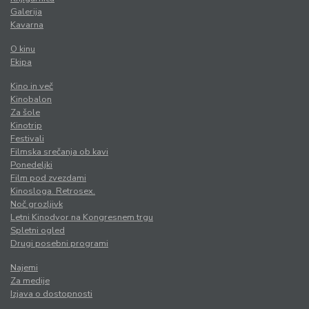
Galerija
Kavarna
O kinu
Ekipa
Kino in več
Kinobalon
Za šole
Kinotrip
Festivali
Filmska srečanja ob kavi
Ponedeljki
Film pod zvezdami
Kinosloga. Retrosex.
Noč grozljivk
Letni Kinodvor na Kongresnem trgu
Spletni ogled
Drugi posebni programi
Najemi
Za medije
Izjava o dostopnosti