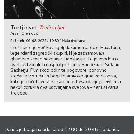
Treći svijet
Tretji svet
Arsen Oremović
četrtek, 06. 08. 2026 / 19:30 / Mala dvorana
Tretji svet je več kot zgolj dokumentarec o Haustorju,
legendarni zagrebški skupini, ki je zaznamovala
glasbeno sceno nekdanje Jugoslavije. To je zgodba o
dveh ustvarjalnih nasprotjih: Darku Rundeku in Srđanu
Sacherju. Film skozi odkrite pogovore, ponovno
srečanje v studiu in bogato arhivsko gradivo razkriva,
kako je občutljivost za čarobnost vsakdanjega življenja
nekoč združila dva ustvarjalna svetova – ter ustvarila
tretjega.
Danes je blagajna odprta od 12:00 do 20:45
(za danes