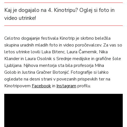
Kaj je dogajalo na 4. Kinotripu? Oglej si foto in
video utrinke!
Celotno dogajanje festivala Kinotrip je skrbno beležila
skupina uradnih mladih foto in video poročevalcev. Za vas so
letos utrinke lovili Luka Bitenc, Laura Čamernik, Nika
Klander in Laura Osolnik s Srednje medijske in grafične šole
Ljubljana. Njihova mentorja sta bila profesorja Miha
Golob in Justina Gračner Botonjić. Fotografije si lahko
ogledate na desni strani v povezanih prispevkih ter na
Kinotripovem
Facebook
in
Instagram
profilu.