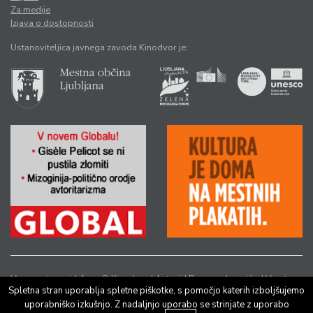
Za medije
Izjava o dostopnosti
Ustanoviteljica javnega zavoda Kinodvor je:
Vse pravice pridržane © Kinodvor |
Avtorji
|
Pravno obvestilo
|
Varstvo
Spletna stran uporablja spletne piškotke, s pomočjo katerih izboljšujemo
osebnih podatkov
uporabniško izkušnjo. Z nadaljnjo uporabo se strinjate z uporabo