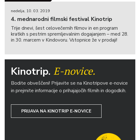
nedelja, 10. 03. 2019
4. mednarodni filmski festival Kinotrip
Trije dnevi, šest celovečernih filmov in en program
kratkih s pestrim spremljevalnim dogajanjem – med 28.
in 30. marcem v Kindovoru. Vstopnice že v prodaji!
E-novice.
Kinotrip.
Bodite obveščeni! Prijavite se na Kinotripove e-novice
in prejmite informacije o prihajajočih filmih in dogodkih.
PRIJAVA NA KINOTRIP E-NOVICE