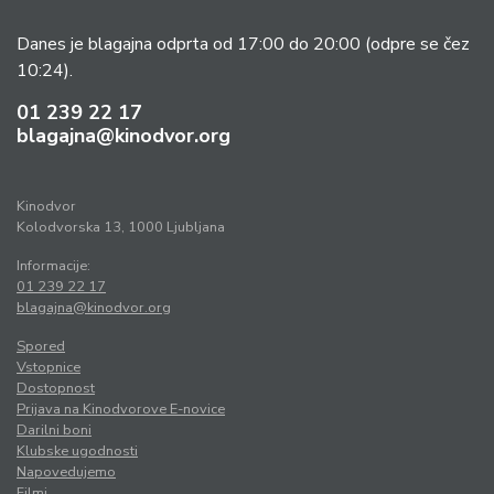
Danes je blagajna odprta od 17:00 do 20:00
(odpre se čez
10:24).
01 239 22 17
blagajna@kinodvor.org
Kinodvor
Kolodvorska 13, 1000 Ljubljana
Informacije:
01 239 22 17
blagajna@kinodvor.org
Spored
Vstopnice
Dostopnost
Prijava na Kinodvorove E-novice
Darilni boni
Klubske ugodnosti
Napovedujemo
Filmi