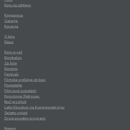
Kino na zahtevo
Knjigarnica
Galerija
Kavarna
O kinu
Ekipa
Kino in več
Kinobalon
Za šole
Kinotrip
Festivali
Filmska srečanja ob kavi
Ponedeljki
Film pod zvezdami
Kinosloga. Retrosex.
Noč grozljivk
Letni Kinodvor na Kongresnem trgu
Spletni ogled
Drugi posebni programi
Najemi