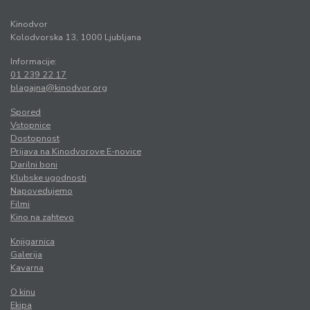
Kinodvor
Kolodvorska 13, 1000 Ljubljana
Informacije:
01 239 22 17
blagajna@kinodvor.org
Spored
Vstopnice
Dostopnost
Prijava na Kinodvorove E-novice
Darilni boni
Klubske ugodnosti
Napovedujemo
Filmi
Kino na zahtevo
Knjigarnica
Galerija
Kavarna
O kinu
Ekipa