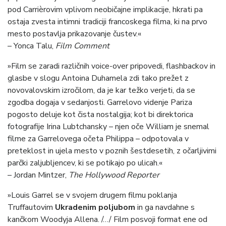
pod Carrièrovim vplivom neobičajne implikacije, hkrati pa
ostaja zvesta intimni tradiciji francoskega filma, ki na prvo
mesto postavlja prikazovanje čustev.«
– Yonca Talu,
Film Comment
»Film se zaradi različnih voice-over pripovedi, flashbackov in
glasbe v slogu Antoina Duhamela zdi tako prežet z
novovalovskim izročilom, da je kar težko verjeti, da se
zgodba dogaja v sedanjosti. Garrelovo videnje Pariza
pogosto deluje kot čista nostalgija; kot bi direktorica
fotografije Irina Lubtchansky – njen oče William je snemal
filme za Garrelovega očeta Philippa – odpotovala v
preteklost in ujela mesto v poznih šestdesetih, z očarljivimi
parčki zaljubljencev, ki se potikajo po ulicah.«
– Jordan Mintzer,
The Hollywood Reporter
»Louis Garrel se v svojem drugem filmu poklanja
Truffautovim
Ukradenim poljubom
in ga navdahne s
kančkom Woodyja Allena. /…/ Film posvoji format ene od