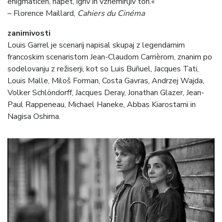
enigmatičen, napet, igriv in vznemirljiv ton.«
– Florence Maillard,
Cahiers du Cinéma
zanimivosti
Louis Garrel je scenarij napisal skupaj z legendarnim
francoskim scenaristom Jean-Claudom Carrièrom, znanim po
sodelovanju z režiserji, kot so Luis Buñuel, Jacques Tati,
Louis Malle, Miloš Forman, Costa Gavras, Andrzej Wajda,
Volker Schlöndorff, Jacques Deray, Jonathan Glazer, Jean-
Paul Rappeneau, Michael Haneke, Abbas Kiarostami in
Nagisa Oshima.