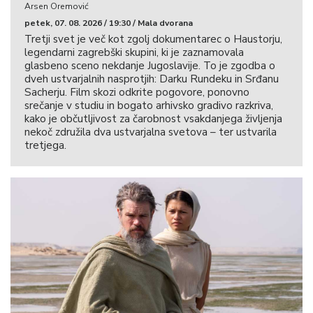
Arsen Oremović
petek, 07. 08. 2026 / 19:30 / Mala dvorana
Tretji svet je več kot zgolj dokumentarec o Haustorju,
legendarni zagrebški skupini, ki je zaznamovala
glasbeno sceno nekdanje Jugoslavije. To je zgodba o
dveh ustvarjalnih nasprotjih: Darku Rundeku in Srđanu
Sacherju. Film skozi odkrite pogovore, ponovno
srečanje v studiu in bogato arhivsko gradivo razkriva,
kako je občutljivost za čarobnost vsakdanjega življenja
nekoč združila dva ustvarjalna svetova – ter ustvarila
tretjega.