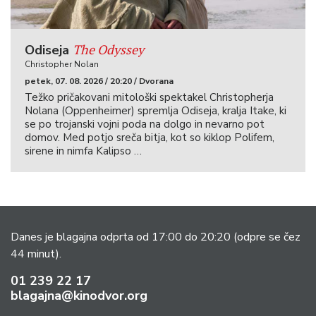
The Odyssey
Odiseja
Christopher Nolan
petek, 07. 08. 2026 / 20:20 / Dvorana
Težko pričakovani mitološki spektakel Christopherja
Nolana (Oppenheimer) spremlja Odiseja, kralja Itake, ki
se po trojanski vojni poda na dolgo in nevarno pot
domov. Med potjo sreča bitja, kot so kiklop Polifem,
sirene in nimfa Kalipso …
Danes je blagajna odprta od 17:00 do 20:20
(odpre se čez
44 minut).
01 239 22 17
blagajna@kinodvor.org