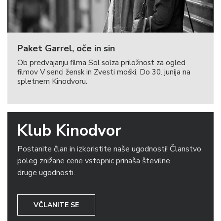
Paket Garrel, oče in sin
Ob predvajanju filma Sol solza priložnost za ogled
filmov V senci žensk in Zvesti moški. Do 30. junija na
spletnem Kinodvoru.
Klub Kinodvor
Postanite član in izkoristite naše ugodnosti! Članstvo
poleg znižane cene vstopnic prinaša številne
druge ugodnosti.
VČLANITE SE