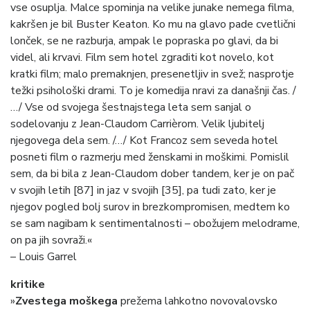
vse osuplja. Malce spominja na velike junake nemega filma,
kakršen je bil Buster Keaton. Ko mu na glavo pade cvetlični
lonček, se ne razburja, ampak le popraska po glavi, da bi
videl, ali krvavi. Film sem hotel zgraditi kot novelo, kot
kratki film; malo premaknjen, presenetljiv in svež; nasprotje
težki psihološki drami. To je komedija nravi za današnji čas. /
…/ Vse od svojega šestnajstega leta sem sanjal o
sodelovanju z Jean-Claudom Carrièrom. Velik ljubitelj
njegovega dela sem. /…/ Kot Francoz sem seveda hotel
posneti film o razmerju med ženskami in moškimi. Pomislil
sem, da bi bila z Jean-Claudom dober tandem, ker je on pač
v svojih letih [87] in jaz v svojih [35], pa tudi zato, ker je
njegov pogled bolj surov in brezkompromisen, medtem ko
se sam nagibam k sentimentalnosti – obožujem melodrame,
on pa jih sovraži.«
– Louis Garrel
kritike
»
Zvestega moškega
prežema lahkotno novovalovsko