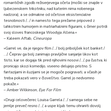
romantičnih zgodb režiserjevega očeta (moški se znajde v
ljubezenskem trikotniku, nad katerim nima nobenega
nadzora), a se odmakne od očetove eksistencialne
tesnobnosti /…/ in namesto tega prežame pripoved z
lahkotnim humorjem in matriarhalnimi figurami, s čimer potrdi
svoj sloves francoskega Woodyja Allena.«
– Kaleem Aftab,
Cineuropa
»Garrel ve, da je njegov film /…/ bolj priboljšek kot banket /
…/. Čeprav ga bolj zanimajo pravljične sanjarije likov kot
tisto, kar se dogaja tik pred njihovimi nosovi /…/, pa čustva, ki
pronicajo skozi komedijo, vseeno delujejo pristno. S
fantazijami in iluzijami se je mogoče poigravati, a včasih je
treba pokazati vero v človeštvo. Garrel jo nedvomno
pokaže.«
– Amber Wilkinson,
Eye For Film
»Drugi celovečerec Louisa Garrela /…/ samega sebe ne
jemlje preveč resno /…/, a uspe kljub temu ohraniti dovolj