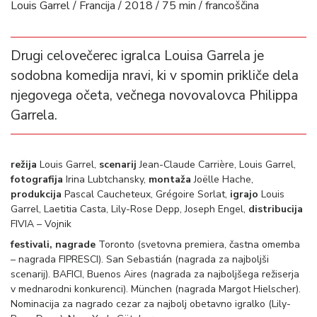
Louis Garrel / Francija / 2018 / 75 min / francoščina
Drugi celovečerec igralca Louisa Garrela je
sodobna komedija nravi, ki v spomin prikliče dela
njegovega očeta, večnega novovalovca Philippa
Garrela.
režija
Louis Garrel,
scenarij
Jean-Claude Carrière, Louis Garrel,
fotografija
Irina Lubtchansky,
montaža
Joëlle Hache,
produkcija
Pascal Caucheteux, Grégoire Sorlat,
igrajo
Louis
Garrel, Laetitia Casta, Lily-Rose Depp, Joseph Engel,
distribucija
FIVIA – Vojnik
festivali, nagrade
Toronto (svetovna premiera, častna omemba
– nagrada FIPRESCI). San Sebastián (nagrada za najboljši
scenarij). BAFICI, Buenos Aires (nagrada za najboljšega režiserja
v mednarodni konkurenci). München (nagrada Margot Hielscher).
Nominacija za nagrado cezar za najbolj obetavno igralko (Lily-