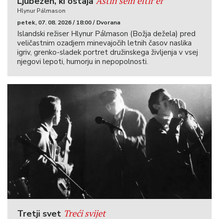
Ástin sem eftir er
Ljubezen, ki ostaja
Hlynur Pálmason
petek, 07. 08. 2026 / 18:00 / Dvorana
Islandski režiser Hlynur Pálmason (Božja dežela) pred
veličastnim ozadjem minevajočih letnih časov naslika
igriv, grenko-sladek portret družinskega življenja v vsej
njegovi lepoti, humorju in nepopolnosti.
Treći svijet
Tretji svet