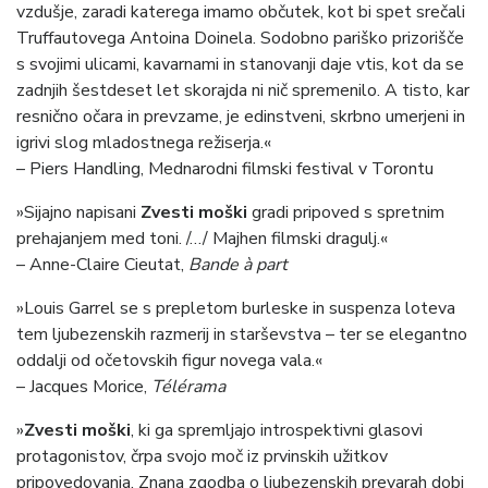
vzdušje, zaradi katerega imamo občutek, kot bi spet srečali
Truffautovega Antoina Doinela. Sodobno pariško prizorišče
s svojimi ulicami, kavarnami in stanovanji daje vtis, kot da se
zadnjih šestdeset let skorajda ni nič spremenilo. A tisto, kar
resnično očara in prevzame, je edinstveni, skrbno umerjeni in
igrivi slog mladostnega režiserja.«
– Piers Handling, Mednarodni filmski festival v Torontu
»Sijajno napisani
Zvesti moški
gradi pripoved s spretnim
prehajanjem med toni. /…/ Majhen filmski dragulj.«
– Anne-Claire Cieutat,
Bande à part
»Louis Garrel se s prepletom burleske in suspenza loteva
tem ljubezenskih razmerij in starševstva – ter se elegantno
oddalji od očetovskih figur novega vala.«
– Jacques Morice,
Télérama
»
Zvesti moški
, ki ga spremljajo introspektivni glasovi
protagonistov, črpa svojo moč iz prvinskih užitkov
pripovedovanja. Znana zgodba o ljubezenskih prevarah dobi