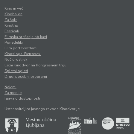
Kino in več
Kinobalon
Za šole
Kinotrip
Festivali
Filmska srečanja ob kavi
Ponedeljki
Film pod zvezdami
Kinosloga. Retrosex.
Noč grozljivk
Letni Kinodvor na Kongresnem trgu
Spletni ogled
Drugi posebni programi
Najemi
Za medije
Izjava o dostopnosti
Ustanoviteljica javnega zavoda Kinodvor je: