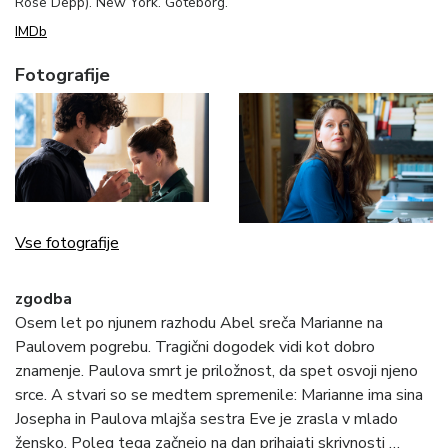
Rose Depp). New York. Göteborg.
IMDb
Fotografije
Vse fotografije
zgodba
Osem let po njunem razhodu Abel sreča Marianne na
Paulovem pogrebu. Tragični dogodek vidi kot dobro
znamenje. Paulova smrt je priložnost, da spet osvoji njeno
srce. A stvari so se medtem spremenile: Marianne ima sina
Josepha in Paulova mlajša sestra Eve je zrasla v mlado
žensko. Poleg tega začnejo na dan prihajati skrivnosti …