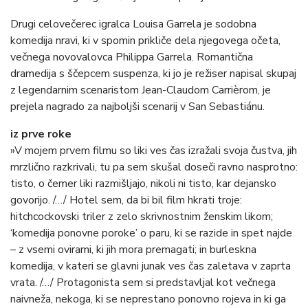
Drugi celovečerec igralca Louisa Garrela je sodobna
komedija nravi, ki v spomin prikliče dela njegovega očeta,
večnega novovalovca Philippa Garrela. Romantična
dramedija s ščepcem suspenza, ki jo je režiser napisal skupaj
z legendarnim scenaristom Jean-Claudom Carrièrom, je
prejela nagrado za najboljši scenarij v San Sebastiánu.
iz prve roke
»V mojem prvem filmu so liki ves čas izražali svoja čustva, jih
mrzlično razkrivali, tu pa sem skušal doseči ravno nasprotno:
tisto, o čemer liki razmišljajo, nikoli ni tisto, kar dejansko
govorijo. /…/ Hotel sem, da bi bil film hkrati troje:
hitchcockovski triler z zelo skrivnostnim ženskim likom;
‘komedija ponovne poroke’ o paru, ki se razide in spet najde
– z vsemi ovirami, ki jih mora premagati; in burleskna
komedija, v kateri se glavni junak ves čas zaletava v zaprta
vrata. /…/ Protagonista sem si predstavljal kot večnega
naivneža, nekoga, ki se neprestano ponovno rojeva in ki ga