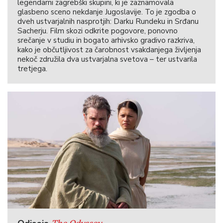
legendarni zagrebški skupini, ki je zaznamovala
glasbeno sceno nekdanje Jugoslavije. To je zgodba o
dveh ustvarjalnih nasprotjih: Darku Rundeku in Srđanu
Sacherju. Film skozi odkrite pogovore, ponovno
srečanje v studiu in bogato arhivsko gradivo razkriva,
kako je občutljivost za čarobnost vsakdanjega življenja
nekoč združila dva ustvarjalna svetova – ter ustvarila
tretjega.