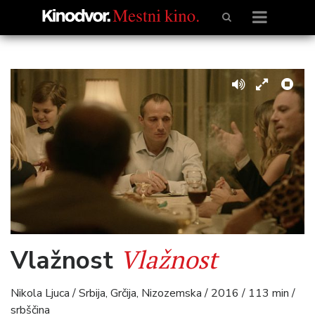
Vlažnost
Vlažnost
Nikola Ljuca / Srbija, Grčija, Nizozemska / 2016 / 113 min /
srbščina