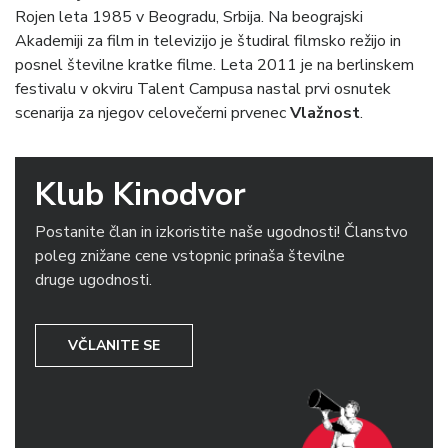
Rojen leta 1985 v Beogradu, Srbija. Na beograjski
Akademiji za film in televizijo je študiral filmsko režijo in
posnel številne kratke filme. Leta 2011 je na berlinskem
festivalu v okviru Talent Campusa nastal prvi osnutek
scenarija za njegov celovečerni prvenec
Vlažnost
.
Klub Kinodvor
Postanite član in izkoristite naše ugodnosti! Članstvo
poleg znižane cene vstopnic prinaša številne
druge ugodnosti.
VČLANITE SE