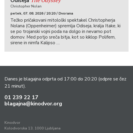
The Odyssey
Odiseja
Christopher Nolan
petek, 07. 08. 2026 / 20:20 / Dvorana
Težko pričakovani mitološki spektakel Christopherja
Nolana (Oppenheimer) spremlja Odiseja, kralja Itake, ki
se po trojanski vojni poda na dolgo in nevarno pot
domov. Med potjo sreča bitja, kot so kiklop Polifem,
sirene in nimfa Kalipso …
Danes je blagajna odprta od 17:00 do 20:20
(odpre se čez
21 minut).
01 239 22 17
blagajna@kinodvor.org
Kinodvor
Kolodvorska 13, 1000 Ljubljana