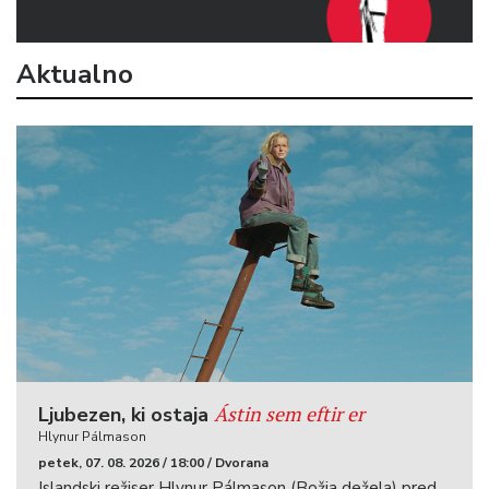
Aktualno
Ástin sem eftir er
Ljubezen, ki ostaja
Hlynur Pálmason
petek, 07. 08. 2026 / 18:00 / Dvorana
Islandski režiser Hlynur Pálmason (Božja dežela) pred