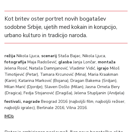
Kot britev oster portret novih bogatašev
sodobne Srbije, ujetih med kokain in korupcijo,
urbano kulturo in tradicijo naroda.
režija
Nikola Ljuca,
scenarij
Staša Bajac, Nikola Ljuca,
fotografija
Maja Radošević,
glasba
Janja Lončar,
montaža
Jelena Rosić, Nataša Damnjanović, Vladimir Vidić,
igrajo
Miloš
Timotijević (Petar), Tamara Krcunović (Mina), Maria Kraakman
(Karin), Katarina Marković (Bojana), Dragan Bakema (Srdjan),
Milan Marić (Djordje), Slaven Došlo (Milan), Jasna Ornela Bery
(Dragica), Fedja Stojanović (Dragiša), Jelena Stupljanin (Andjela)
festivali, nagrade
Beograd 2016 (najboljši film, najboljši režiser,
najboljši igralec), Berlinale 2016, Vilna 2016.
IMDb