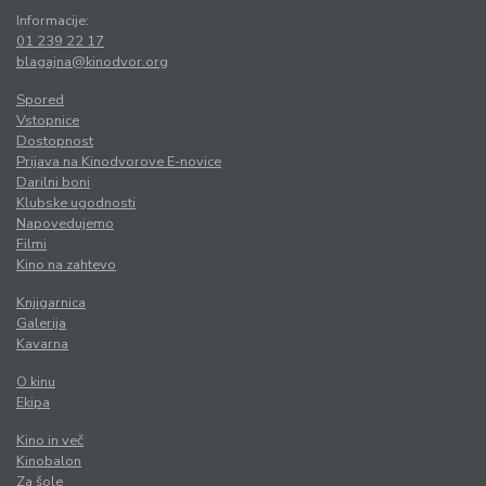
Informacije:
01 239 22 17
blagajna@kinodvor.org
Spored
Vstopnice
Dostopnost
Prijava na Kinodvorove E-novice
Darilni boni
Klubske ugodnosti
Napovedujemo
Filmi
Kino na zahtevo
Knjigarnica
Galerija
Kavarna
O kinu
Ekipa
Kino in več
Kinobalon
Za šole