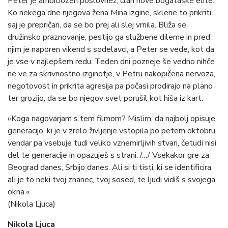
Peter je ambiciozen poslovnež, član nove bogataške elite.
Ko nekega dne njegova žena Mina izgine, sklene to prikriti,
saj je prepričan, da se bo prej ali slej vrnila. Bliža se
družinsko praznovanje, pestijo ga službene dileme in pred
njim je naporen vikend s sodelavci, a Peter se vede, kot da
je vse v najlepšem redu. Teden dni pozneje še vedno nihče
ne ve za skrivnostno izginotje, v Petru nakopičena nervoza,
negotovost in prikrita agresija pa počasi prodirajo na plano
ter grozijo, da se bo njegov svet porušil kot hiša iz kart.
»Koga nagovarjam s tem filmom? Mislim, da najbolj opisuje
generacijo, ki je v zrelo življenje vstopila po petem oktobru,
vendar pa vsebuje tudi veliko vznemirljivih stvari, četudi nisi
del te generacije in opazuješ s strani. /…/ Vsekakor gre za
Beograd danes, Srbijo danes. Ali si ti tisti, ki se identificira,
ali je to neki tvoj znanec, tvoj sosed, te ljudi vidiš s svojega
okna.«
(Nikola Ljuca)
Nikola Ljuca