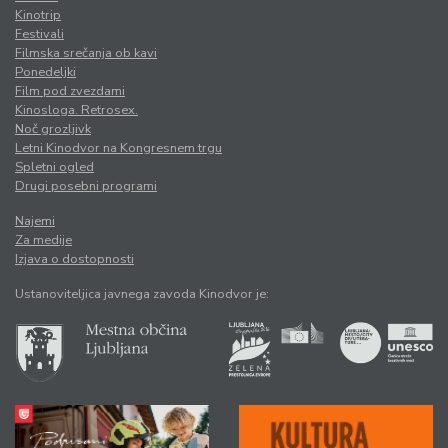
Kinotrip
Festivali
Filmska srečanja ob kavi
Ponedeljki
Film pod zvezdami
Kinosloga. Retrosex.
Noč grozljivk
Letni Kinodvor na Kongresnem trgu
Spletni ogled
Drugi posebni programi
Najemi
Za medije
Izjava o dostopnosti
Ustanoviteljica javnega zavoda Kinodvor je: