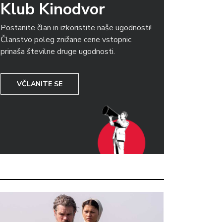
Klub Kinodvor
Postanite član in izkoristite naše ugodnosti!
Članstvo poleg znižane cene vstopnic
prinaša številne druge ugodnosti.
VČLANITE SE