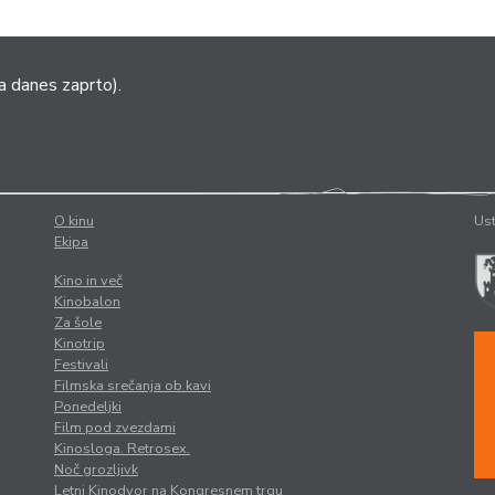
a danes zaprto).
O kinu
Ust
Ekipa
Kino in več
Kinobalon
Za šole
Kinotrip
Festivali
Filmska srečanja ob kavi
Ponedeljki
Film pod zvezdami
Kinosloga. Retrosex.
Noč grozljivk
Letni Kinodvor na Kongresnem trgu