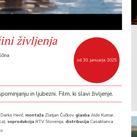
šini življenja
ščina
od 30. januarja 2025
pominjanju in ljubezni. Film, ki slavi življenje.
a
Darko Herič,
montaža
Zlatjan Čučkov,
glasba
Aldo Kumar,
ca),
soprodukcija
RTV Slovenija,
distribucija
Casablanca
no