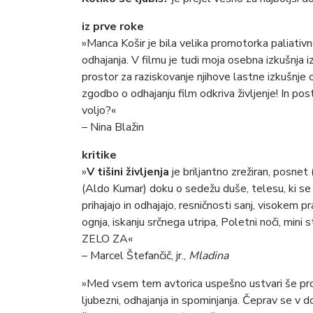
iz prve roke
»Manca Košir je bila velika promotorka paliativ
odhajanja. V filmu je tudi moja osebna izkušnja
prostor za raziskovanje njihove lastne izkušnje o
zgodbo o odhajanju film odkriva življenje! In pos
voljo?«
– Nina Blažin
kritike
»
V tišini življenja
je briljantno zrežiran, posnet
(Aldo Kumar) doku o sedežu duše, telesu, ki se no
prihajajo in odhajajo, resničnosti sanj, visokem 
ognja, iskanju srčnega utripa, Poletni noči, mini 
ZELO ZA«
– Marcel Štefančič, jr.,
Mladina
»Med vsem tem avtorica uspešno ustvari še prosto
ljubezni, odhajanja in spominjanja. Čeprav se v 