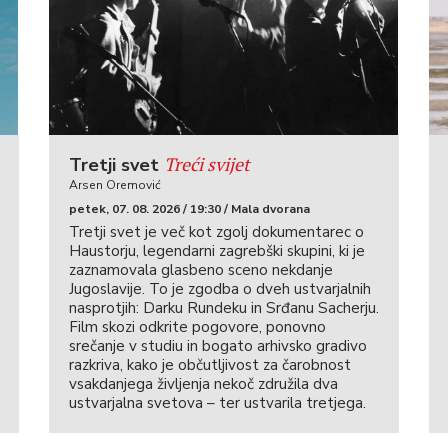
Treći svijet
Tretji svet
Arsen Oremović
petek, 07. 08. 2026 / 19:30 / Mala dvorana
Tretji svet je več kot zgolj dokumentarec o
Haustorju, legendarni zagrebški skupini, ki je
zaznamovala glasbeno sceno nekdanje
Jugoslavije. To je zgodba o dveh ustvarjalnih
nasprotjih: Darku Rundeku in Srđanu Sacherju.
Film skozi odkrite pogovore, ponovno
srečanje v studiu in bogato arhivsko gradivo
razkriva, kako je občutljivost za čarobnost
vsakdanjega življenja nekoč združila dva
ustvarjalna svetova – ter ustvarila tretjega.