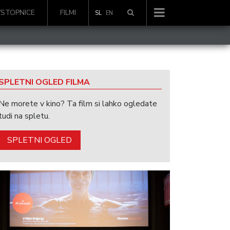
VSTOPNICE
FILMI
SL
EN
SPLETNI OGLED FILMA
Ne morete v kino? Ta film si lahko ogledate
tudi na spletu.
SPLETNI OGLED