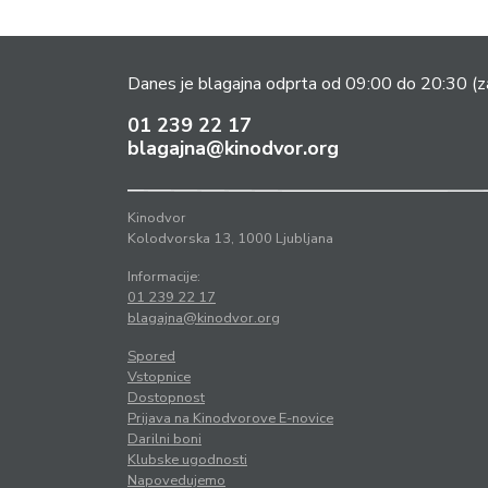
Danes je blagajna odprta od 09:00 do 20:30
(z
01 239 22 17
blagajna@kinodvor.org
Kinodvor
Kolodvorska 13, 1000 Ljubljana
Informacije:
01 239 22 17
blagajna@kinodvor.org
Spored
Vstopnice
Dostopnost
Prijava na Kinodvorove E-novice
Darilni boni
Klubske ugodnosti
Napovedujemo