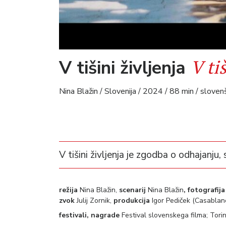
V ti
V tišini življenja
Nina Blažin / Slovenija / 2024 / 88 min / sloven
V tišini življenja je zgodba o odhajanju, s
režija
Nina Blažin,
scenarij
Nina Blažin
,
fotografij
zvok
Julij Zornik,
produkcija
Igor Pediček (Casablan
festivali, nagrade
Festival slovenskega filma; Tori