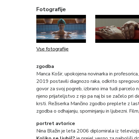
Fotografije
Vse fotografije
zgodba
Manca Košir, upokojena novinarka in profesorica,
2019 postavili diagnozo raka, odkrito spregovori 
govor za svoj pogreb, izbrano ima tudi parcelo na
njeno prijateljstvo z njo pa naj bi se začelo pri d
krsti. Režiserka Mančino zgodbo preplete z las
zgodba o odhajanju, spominjanju in ljubezni. Film, k
portret avtorice
Nina Blažin je leta 2006 diplomirala iz televizi
Koliko se ljubiš?
je prejel vesno za najboljši