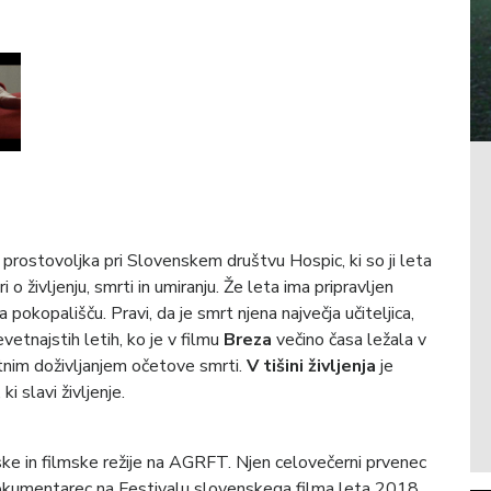
 prostovoljka pri Slovenskem društvu Hospic, ki so ji leta
o življenju, smrti in umiranju. Že leta ima pripravljen
 pokopališču. Pravi, da je smrt njena največja učiteljica,
evetnajstih letih, ko je v filmu
Breza
večino časa ležala v
tnim doživljanjem očetove smrti.
V tišini življenja
je
i slavi življenje.
jske in filmske režije na AGRFT. Njen celovečerni prvenec
 dokumentarec na Festivalu slovenskega filma leta 2018.