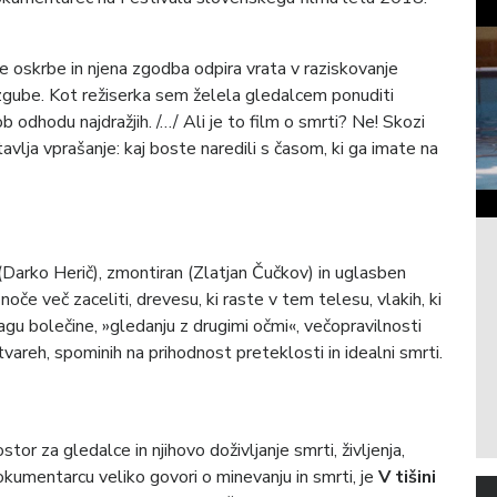
ne oskrbe in njena zgodba odpira vrata v raziskovanje
 izgube. Kot režiserka sem želela gledalcem ponuditi
b odhodu najdražjih. /…/ Ali je to film o smrti? Ne! Skozi
tavlja vprašanje: kaj boste naredili s časom, ki ga imate na
 (Darko Herič), zmontiran (Zlatjan Čučkov) in uglasben
če več zaceliti, drevesu, ki raste v tem telesu, vlakih, ki
pragu bolečine, »gledanju z drugimi očmi«, večopravilnosti
stvareh, spominih na prihodnost preteklosti in idealni smrti.
r za gledalce in njihovo doživljanje smrti, življenja,
dokumentarcu veliko govori o minevanju in smrti, je
V tišini