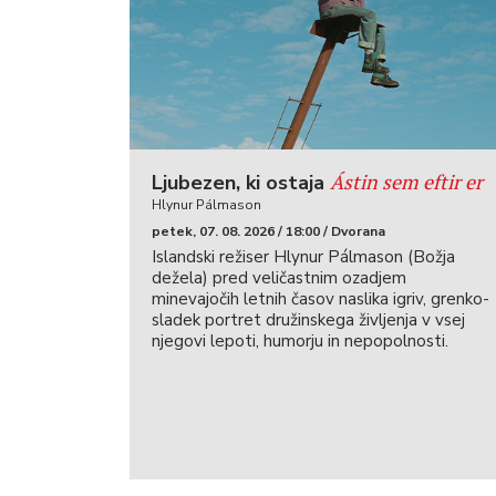
Ástin sem eftir er
Ljubezen, ki ostaja
Hlynur Pálmason
petek, 07. 08. 2026 / 18:00 / Dvorana
Islandski režiser Hlynur Pálmason (Božja
dežela) pred veličastnim ozadjem
minevajočih letnih časov naslika igriv, grenko-
sladek portret družinskega življenja v vsej
njegovi lepoti, humorju in nepopolnosti.