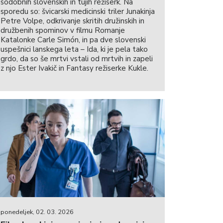
sodobnih slovenskih in tujih režiserk. Na
sporedu so: švicarski medicinski triler Junakinja
Petre Volpe, odkrivanje skritih družinskih in
družbenih spominov v filmu Romanje
Katalonke Carle Simón, in pa dve slovenski
uspešnici lanskega leta – Ida, ki je pela tako
grdo, da so še mrtvi vstali od mrtvih in zapeli
z njo Ester Ivakič in Fantasy režiserke Kukle.
ponedeljek, 02. 03. 2026