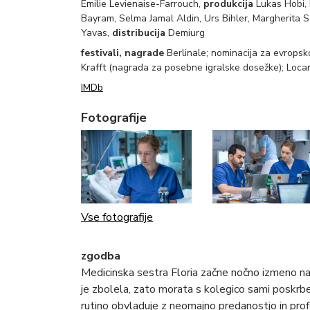
Emilie Levienaise-Farrouch,
produkcija
Lukas Hobi, 
Bayram, Selma Jamal Aldin, Urs Bihler, Margherita S
Yavas,
distribucija
Demiurg
festivali, nagrade
Berlinale; nominacija za evropsk
Krafft (nagrada za posebne igralske dosežke); Locarno
IMDb
Fotografije
Vse fotografije
zgodba
Medicinska sestra Floria začne nočno izmeno na
je zbolela, zato morata s kolegico sami poskrbe
rutino obvladuje z neomajno predanostjo in prof