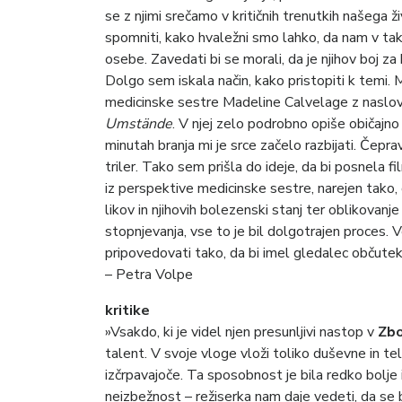
se z njimi srečamo v kritičnih trenutkih našega živ
spomniti, kako hvaležni smo lahko, da nam v takš
osebe. Zavedati bi se morali, da je njihov boj za
Dolgo sem iskala način, kako pristopiti k temi
medicinske sestre Madeline Calvelage z nasl
Umstände
. V njej zelo podrobno opiše običajn
minutah branja mi je srce začelo razbijati. Čepr
triler. Tako sem prišla do ideje, da bi posnela
iz perspektive medicinske sestre, narejen tako, d
likov in njihovih bolezenski stanj ter oblikovan
stopnjevanja, vse to je bil dolgotrajen proces.
pripovedovati tako, da bi imel gledalec občutek
– Petra Volpe
kritike
»Vsakdo, ki je videl njen presunljivi nastop v
Zbo
talent. V svoje vloge vloži toliko duševne in t
izčrpavajoče. Ta sposobnost je bila redko bolje
neizbežnost – režiserka nam daje vedeti, da se 