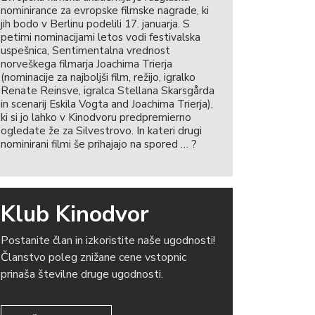
nominirance za evropske filmske nagrade, ki
jih bodo v Berlinu podelili 17. januarja. S
petimi nominacijami letos vodi festivalska
uspešnica, Sentimentalna vrednost
norveškega filmarja Joachima Trierja
(nominacije za najboljši film, režijo, igralko
Renate Reinsve, igralca Stellana Skarsgårda
in scenarij Eskila Vogta and Joachima Trierja),
ki si jo lahko v Kinodvoru predpremierno
ogledate že za Silvestrovo. In kateri drugi
nominirani filmi še prihajajo na spored … ?
Klub Kinodvor
Postanite član in izkoristite naše ugodnosti!
Članstvo poleg znižane cene vstopnic
prinaša številne druge ugodnosti.