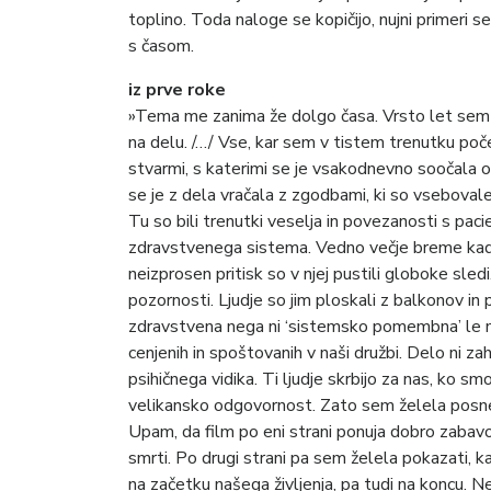
toplino. Toda naloge se kopičijo, nujni primeri 
s časom.
iz prve roke
»Tema me zanima že dolgo časa. Vrsto let sem ži
na delu. /…/ Vse, kar sem v tistem trenutku poče
stvarmi, s katerimi se je vsakodnevno soočala 
se je z dela vračala z zgodbami, ki so vsebovale
Tu so bili trenutki veselja in povezanosti s pacien
zdravstvenega sistema. Vedno večje breme kadro
neizprosen pritisk so v njej pustili globoke sle
pozornosti. Ljudje so jim ploskali z balkonov 
zdravstvena nega ni ‘sistemsko pomembna’ le me
cenjenih in spoštovanih v naši družbi. Delo ni z
psihičnega vidika. Ti ljudje skrbijo za nas, ko smo
velikansko odgovornost. Zato sem želela posneti 
Upam, da film po eni strani ponuja dobro zabavo
smrti. Po drugi strani pa sem želela pokazati, k
na začetku našega življenja, pa tudi na koncu. Ne