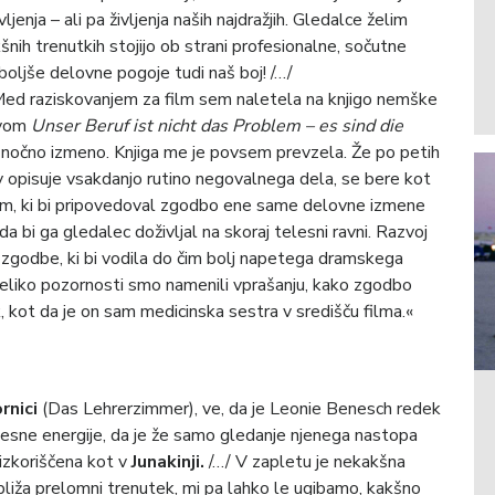
ljenja – ali pa življenja naših najdražjih. Gledalce želim
nih trenutkih stojijo ob strani profesionalne, sočutne
 boljše delovne pogoje tudi naš boj! /…/
. Med raziskovanjem za film sem naletela na knjigo nemške
ovom
Unser Beruf ist nicht das Problem – es sind die
o nočno izmeno. Knjiga me je povsem prevzela. Že po petih
av opisuje vsakdanjo rutino negovalnega dela, se bere kot
 film, ki bi pripovedoval zgodbo ene same delovne izmene
a bi ga gledalec doživljal na skoraj telesni ravni. Razvoj
je zgodbe, ki bi vodila do čim bolj napetega dramskega
 Veliko pozornosti smo namenili vprašanju, kako zgodbo
, kot da je on sam medicinska sestra v središču filma.«
rnici
(Das Lehrerzimmer), ve, da je Leonie Benesch redek
elesne energije, da je že samo gledanje njenega nastopa
 izkoriščena kot v
Junakinji.
/…/ V zapletu je nekakšna
bliža prelomni trenutek, mi pa lahko le ugibamo, kakšno