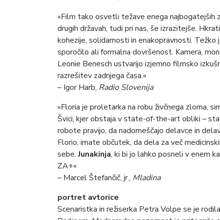
»Film tako osvetli težave enega najbogatejših z
drugih državah, tudi pri nas, še izrazitejše. Hkr
kohezije, solidarnosti in enakopravnosti. Težko j
sporočilo ali formalna dovršenost. Kamera, mon
Leonie Benesch ustvarijo izjemno filmsko izkušnj
razrešitev zadnjega časa.«
– Igor Harb,
Radio Slovenija
»Floria je proletarka na robu živčnega zloma, s
Švici, kjer obstaja v state-of-the-art obliki – s
robote pravijo, da nadomeščajo delavce in delav
Florio, imate občutek, da dela za več medicins
sebe.
Junakinja
, ki bi jo lahko posneli v enem k
ZA+«
– Marcel Štefančič, jr.,
Mladina
portret avtorice
Scenaristka in režiserka Petra Volpe se je rodi