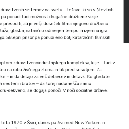
dravstvenih sistemov na svetu – težave, ki so v številnih
ati pa ponudi tudi možnost drugačne družbene vizije:
e presoditi, ali je večji dosežek filma njegovo družbeno
taža, glasba, natančno odmerjen tempo in izjemna igra
o. Sklepni prizor pa ponudi eno bolj katarzičnih filmskih
imptom zdravstvenoindustrijskega kompleksa, ki je – tudi v
talno na robu živčnega zloma in tik pred sesutjem. Za
ke – in da delajo za več delavcev in delavk. Ko gledate
kih sester in bratov – da torej nadomešča samo
adru-sekvenci, se dogaja ponoči. V noči socialne države.
la leta 1970 v Švici, danes pa živi med New Yorkom in