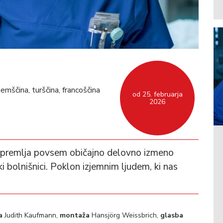
emščina, turščina, francoščina
od 25. februarja
2026
, spremlja povsem običajno delovno izmeno
i bolnišnici. Poklon izjemnim ljudem, ki nas
.
a
Judith Kaufmann,
montaža
Hansjörg Weissbrich,
glasba