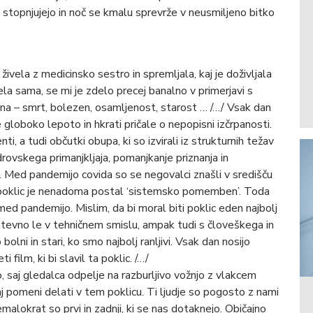
se stopnjujejo in noč se kmalu sprevrže v neusmiljeno bitko
vela z medicinsko sestro in spremljala, kaj je doživljala
la sama, se mi je zdelo precej banalno v primerjavi s
ona – smrt, bolezen, osamljenost, starost … /…/ Vsak dan
 globoko lepoto in hkrati pričale o nepopisni izčrpanosti.
ti, a tudi občutki obupa, ki so izvirali iz strukturnih težav
vskega primanjkljaja, pomanjkanje priznanja in
di. Med pandemijo covida so se negovalci znašli v središču
in poklic je nenadoma postal ‘sistemsko pomemben’. Toda
d pandemijo. Mislim, da bi moral biti poklic eden najbolj
ahtevno le v tehničnem smislu, ampak tudi s človeškega in
 bolni in stari, ko smo najbolj ranljivi. Vsak dan nosijo
film, ki bi slavil ta poklic. /…/
, saj gledalca odpelje na razburljivo vožnjo z vlakcem
aj pomeni delati v tem poklicu. Ti ljudje so pogosto z nami
malokrat so prvi in zadnji, ki se nas dotaknejo. Običajno