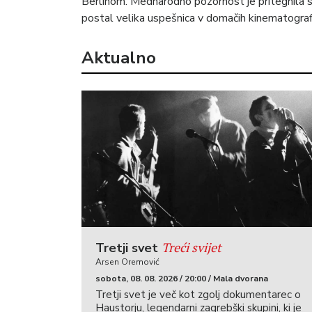
Berlinom. Mednarodno pozornost je pritegnila
postal velika uspešnica v domačih kinematografih 
Aktualno
Treći svijet
Tretji svet
Arsen Oremović
sobota, 08. 08. 2026 / 20:00 / Mala dvorana
Tretji svet je več kot zgolj dokumentarec o
Haustorju, legendarni zagrebški skupini, ki je