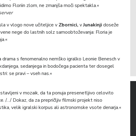
idimo Floriin zlom, ne zmanjša moči spektakla.«
server
sla v vlogo nove učiteljice v
Zbornici,
v
Junakinji
doseže
tvene nege do lastnih solz samoobtoževanja: Floria je
ja.«
čna drama s fenomenalno nemško igralko Leonie Benesch v
nekdanjega, sedanjega in bodočega pacienta ter dosegel
stri: se pravi – vseh nas.«
stavljeni v mozaik, da ta ponuja presenetljivo celovito
/…/ Dokaz, da za prepričljiv filmski projekt niso
ika, velik igralski korpus ali astronomske vsote denarja.«