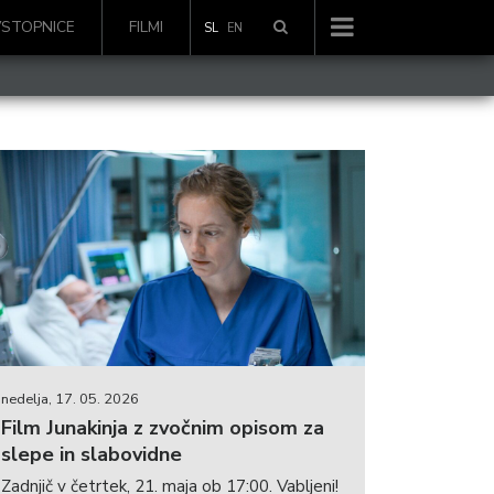
VSTOPNICE
FILMI
SL
EN
nedelja, 17. 05. 2026
Film Junakinja z zvočnim opisom za
slepe in slabovidne
Zadnjič v četrtek, 21. maja ob 17:00. Vabljeni!