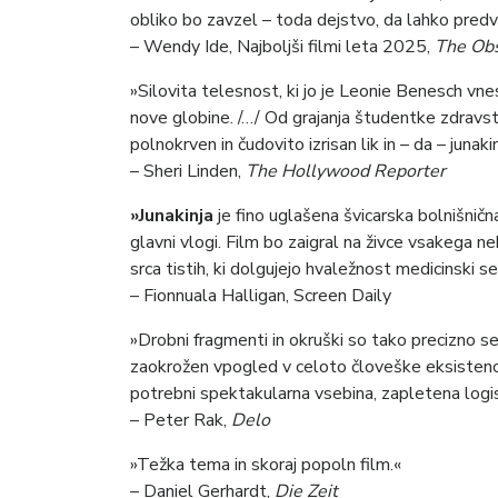
obliko bo zavzel – toda dejstvo, da lahko predv
– Wendy Ide, Najboljši filmi leta 2025,
The Ob
»Silovita telesnost, ki jo je Leonie Benesch vne
nove globine. /…/ Od grajanja študentke zdravs
polnokrven in čudovito izrisan lik in – da – junakin
– Sheri Linden,
The Hollywood Reporter
»Junakinja
je fino uglašena švicarska bolnišni
glavni vlogi. Film bo zaigral na živce vsakega 
srca tistih, ki dolgujejo hvaležnost medicinski se
– Fionnuala Halligan, Screen Daily
»Drobni fragmenti in okruški so tako precizno se
zaokrožen vpogled v celoto človeške eksistence. 
potrebni spektakularna vsebina, zapletena logist
– Peter Rak,
Delo
»Težka tema in skoraj popoln film.«
– Daniel Gerhardt,
Die Zeit