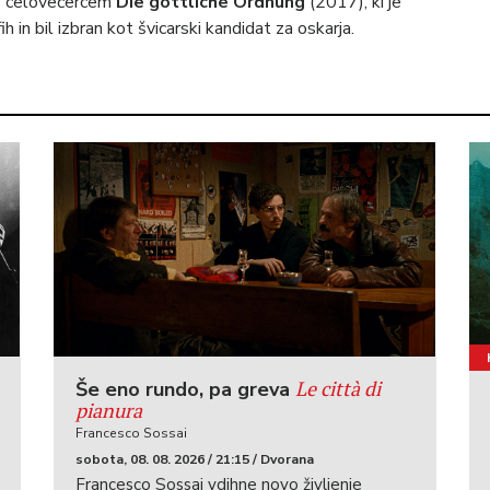
 s celovečercem
Die göttliche Ordnung
(2017), ki je
in bil izbran kot švicarski kandidat za oskarja.
Le città di
Še eno rundo, pa greva
pianura
Francesco Sossai
sobota, 08. 08. 2026 / 21:15 / Dvorana
Francesco Sossai vdihne novo življenje