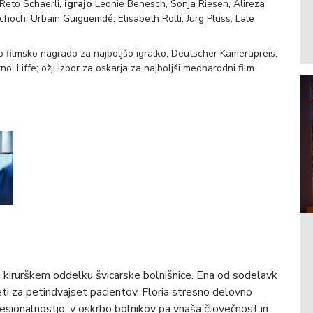
Reto Schaerli,
igrajo
Leonie Benesch, Sonja Riesen, Alireza
choch, Urbain Guiguemdé, Elisabeth Rolli, Jürg Plüss, Lale
o filmsko nagrado za najboljšo igralko; Deutscher Kamerapreis,
; Liffe; ožji izbor za oskarja za najboljši mednarodni film
 kirurškem oddelku švicarske bolnišnice. Ena od sodelavk
ti za petindvajset pacientov. Floria stresno delovno
esionalnostjo, v oskrbo bolnikov pa vnaša človečnost in