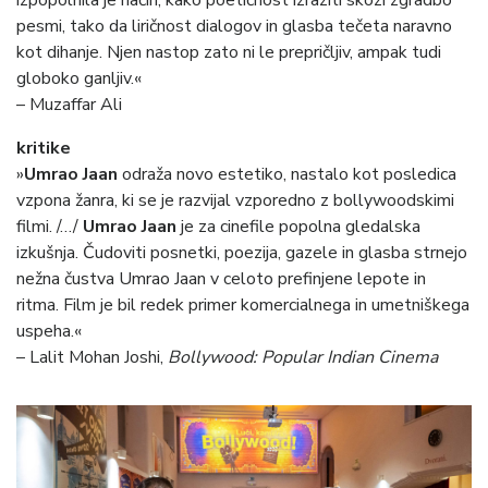
izpopolnila je način, kako poetičnost izraziti skozi zgradbo
pesmi, tako da liričnost dialogov in glasba tečeta naravno
kot dihanje. Njen nastop zato ni le prepričljiv, ampak tudi
globoko ganljiv.«
– Muzaffar Ali
kritike
»
Umrao Jaan
odraža novo estetiko, nastalo kot posledica
vzpona žanra, ki se je razvijal vzporedno z bollywoodskimi
filmi. /…/
Umrao Jaan
je za cinefile popolna gledalska
izkušnja. Čudoviti posnetki, poezija, gazele in glasba strnejo
nežna čustva Umrao Jaan v celoto prefinjene lepote in
ritma. Film je bil redek primer komercialnega in umetniškega
uspeha.«
–
Lalit Mohan Joshi,
Bollywood: Popular Indian Cinema