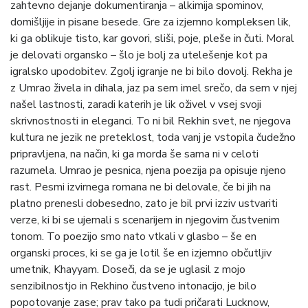
zahtevno dejanje dokumentiranja – alkimija spominov,
domišljije in pisane besede. Gre za izjemno kompleksen lik,
ki ga oblikuje tisto, kar govori, sliši, poje, pleše in čuti. Moral
je delovati organsko – šlo je bolj za utelešenje kot pa
igralsko upodobitev. Zgolj igranje ne bi bilo dovolj. Rekha je
z Umrao živela in dihala, jaz pa sem imel srečo, da sem v njej
našel lastnosti, zaradi katerih je lik oživel v vsej svoji
skrivnostnosti in eleganci. To ni bil Rekhin svet, ne njegova
kultura ne jezik ne preteklost, toda vanj je vstopila čudežno
pripravljena, na način, ki ga morda še sama ni v celoti
razumela. Umrao je pesnica, njena poezija pa opisuje njeno
rast. Pesmi izvirnega romana ne bi delovale, če bi jih na
platno prenesli dobesedno, zato je bil prvi izziv ustvariti
verze, ki bi se ujemali s scenarijem in njegovim čustvenim
tonom. To poezijo smo nato vtkali v glasbo – še en
organski proces, ki se ga je lotil še en izjemno občutljiv
umetnik, Khayyam. Doseči, da se je uglasil z mojo
senzibilnostjo in Rekhino čustveno intonacijo, je bilo
popotovanje zase; prav tako pa tudi pričarati Lucknow,