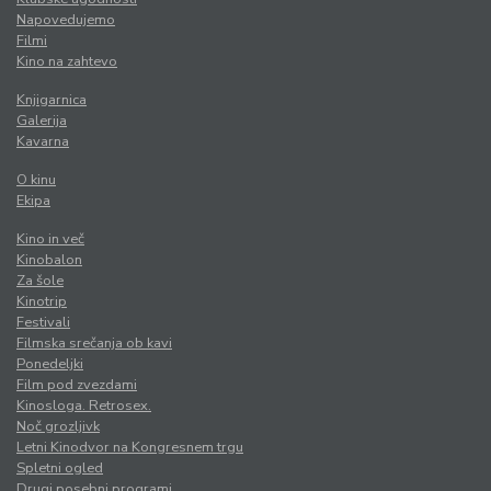
Napovedujemo
Filmi
Kino na zahtevo
Knjigarnica
Galerija
Kavarna
O kinu
Ekipa
Kino in več
Kinobalon
Za šole
Kinotrip
Festivali
Filmska srečanja ob kavi
Ponedeljki
Film pod zvezdami
Kinosloga. Retrosex.
Noč grozljivk
Letni Kinodvor na Kongresnem trgu
Spletni ogled
Drugi posebni programi