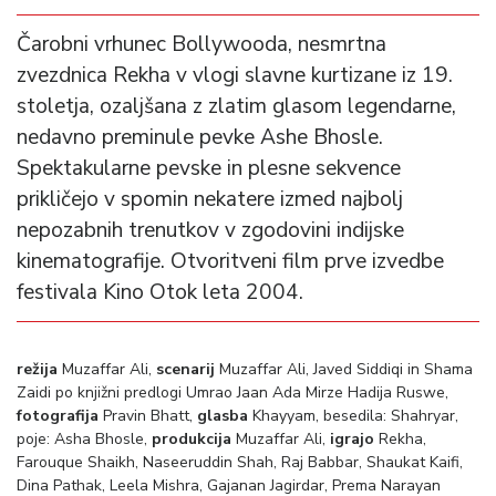
Čarobni vrhunec Bollywooda, nesmrtna
zvezdnica Rekha v vlogi slavne kurtizane iz 19.
stoletja, ozaljšana z zlatim glasom legendarne,
nedavno preminule pevke Ashe Bhosle.
Spektakularne pevske in plesne sekvence
prikličejo v spomin nekatere izmed najbolj
nepozabnih trenutkov v zgodovini indijske
kinematografije. Otvoritveni film prve izvedbe
festivala Kino Otok leta 2004.
režija
Muzaffar Ali,
scenarij
Muzaffar Ali, Javed Siddiqi in Shama
Zaidi po knjižni predlogi Umrao Jaan Ada Mirze Hadija Ruswe,
fotografija
Pravin Bhatt,
glasba
Khayyam, besedila: Shahryar,
poje: Asha Bhosle,
produkcija
Muzaffar Ali,
igrajo
Rekha,
Farouque Shaikh, Naseeruddin Shah, Raj Babbar, Shaukat Kaifi,
Dina Pathak, Leela Mishra, Gajanan Jagirdar, Prema Narayan