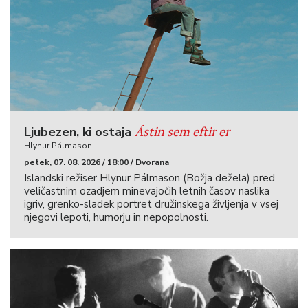
Ástin sem eftir er
Ljubezen, ki ostaja
Hlynur Pálmason
petek, 07. 08. 2026 / 18:00 / Dvorana
Islandski režiser Hlynur Pálmason (Božja dežela) pred
veličastnim ozadjem minevajočih letnih časov naslika
igriv, grenko-sladek portret družinskega življenja v vsej
njegovi lepoti, humorju in nepopolnosti.