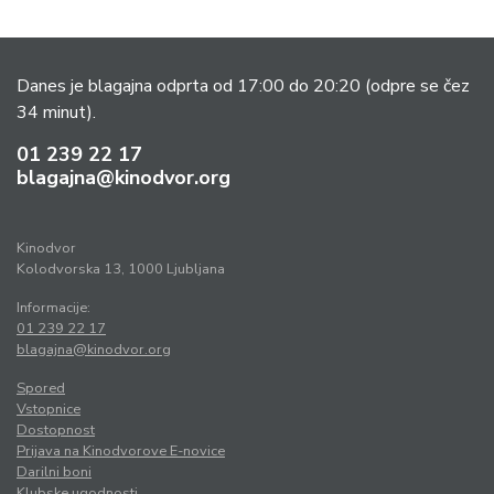
Danes je blagajna odprta od 17:00 do 20:20
(odpre se čez
34 minut).
01 239 22 17
blagajna@kinodvor.org
Kinodvor
Kolodvorska 13, 1000 Ljubljana
Informacije:
01 239 22 17
blagajna@kinodvor.org
Spored
Vstopnice
Dostopnost
Prijava na Kinodvorove E-novice
Darilni boni
Klubske ugodnosti