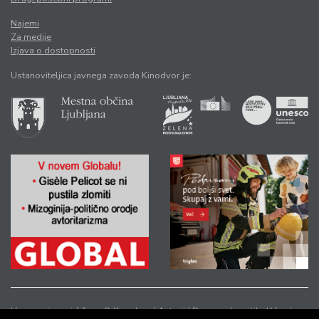
Najemi
Za medije
Izjava o dostopnosti
Ustanoviteljica javnega zavoda Kinodvor je:
Vse pravice pridržane © Kinodvor |
Avtorji
|
Pravno obvestilo
|
Varstvo