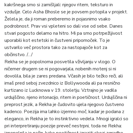
kakršnega smo si zamišljali: njegov ritem, teksturo in
vzdušje. Celo Asha Bhosle se je povsem potopila v projekt.
Želela je, da ji roman preberemo in pojasnimo vsako
podrobnost. Prav vsi vpleteni so dali vse od sebe. Danes
stvari pogosto delamo na hitro. Mi pa smo potrpežljivost
uporabili kot estetski in čustveni pripomoček. To je
ustvarilo več prostora tako za nastopajoče kot za
občinstvo. /…/
Rekha se je popolnoma posvetila vživljanju v vlogo. O
ničemer drugem se ni pogovarjala, nobenih motenj si ni
dovolila, bila je zares predana. Včasih je bilo težko reči, ali
imaš pred seboj zvezdnico iz Bollywooda ali pa resnično
kurtizano iz Lucknowa v 19. stoletju. Vztrajno je vadila
urdujščino, njeno intonacijo, ritem in poetičnost. Urdujščina ni
preprost jezik, a Rekha je čudovito ujela njegovo čustveno
kadenco. Poezija ima lahko izjemno moč, kadar je podana z
eleganco, in Rekha je to instinktivno vedela. Mnogi igralci so
pri interpretiranju poezije preveč nestrpni, toda ne Rekha: