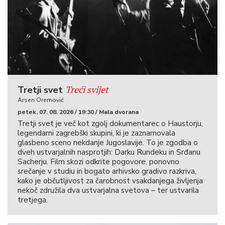
Treći svijet
Tretji svet
Arsen Oremović
petek, 07. 08. 2026 / 19:30 / Mala dvorana
Tretji svet je več kot zgolj dokumentarec o Haustorju,
legendarni zagrebški skupini, ki je zaznamovala
glasbeno sceno nekdanje Jugoslavije. To je zgodba o
dveh ustvarjalnih nasprotjih: Darku Rundeku in Srđanu
Sacherju. Film skozi odkrite pogovore, ponovno
srečanje v studiu in bogato arhivsko gradivo razkriva,
kako je občutljivost za čarobnost vsakdanjega življenja
nekoč združila dva ustvarjalna svetova – ter ustvarila
tretjega.