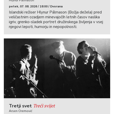
Hlynur Pálmason
petek, 07. 08. 2026 / 18:00 / Dvorana
Islandski režiser Hlynur Pálmason (Božja dežela) pred
veličastnim ozadjem minevajočih letnih časov naslika
igriv, grenko-sladek portret družinskega življenja v vsej
njegovi lepoti, humorju in nepopolnosti.
Treći svijet
Tretji svet
Arsen Oremović