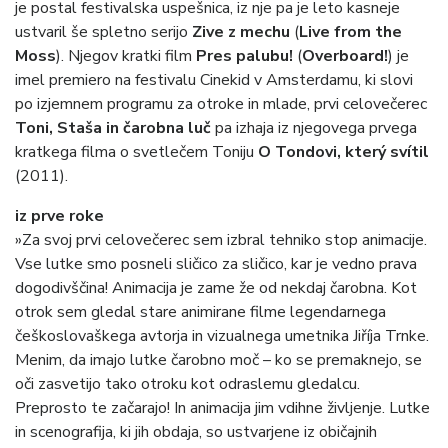
je postal festivalska uspešnica, iz nje pa je leto kasneje
ustvaril še spletno serijo
Zive z mechu
(
Live from the
Moss
). Njegov kratki film
Pres palubu!
(
Overboard!
) je
imel premiero na festivalu Cinekid v Amsterdamu, ki slovi
po izjemnem programu za otroke in mlade, prvi celovečerec
Toni, Staša in čarobna luč
pa izhaja iz njegovega prvega
kratkega filma o svetlečem Toniju
O Tondovi, který svítil
(2011).
iz prve roke
»Za svoj prvi celovečerec sem izbral tehniko stop animacije.
Vse lutke smo posneli sličico za sličico, kar je vedno prava
dogodivščina! Animacija je zame že od nekdaj čarobna. Kot
otrok sem gledal stare animirane filme legendarnega
češkoslovaškega avtorja in vizualnega umetnika Jiříja Trnke.
Menim, da imajo lutke čarobno moč – ko se premaknejo, se
oči zasvetijo tako otroku kot odraslemu gledalcu.
Preprosto te začarajo! In animacija jim vdihne življenje. Lutke
in scenografija, ki jih obdaja, so ustvarjene iz običajnih