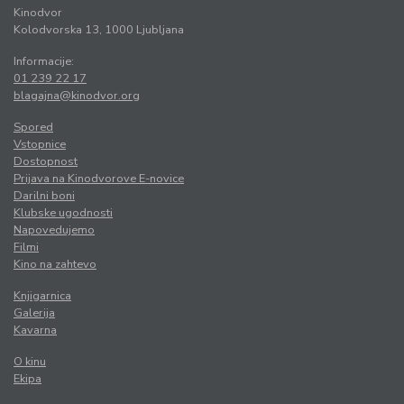
Kinodvor
Kolodvorska 13, 1000 Ljubljana
Informacije:
01 239 22 17
blagajna@kinodvor.org
Spored
Vstopnice
Dostopnost
Prijava na Kinodvorove E-novice
Darilni boni
Klubske ugodnosti
Napovedujemo
Filmi
Kino na zahtevo
Knjigarnica
Galerija
Kavarna
O kinu
Ekipa