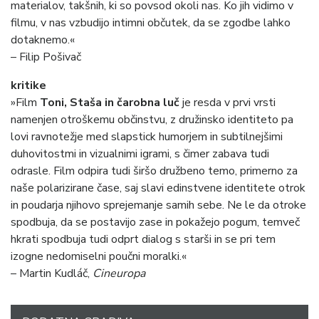
materialov, takšnih, ki so povsod okoli nas. Ko jih vidimo v
filmu, v nas vzbudijo intimni občutek, da se zgodbe lahko
dotaknemo.«
– Filip Pošivač
kritike
»Film
Toni, Staša in čarobna luč
je resda v prvi vrsti
namenjen otroškemu občinstvu, z družinsko identiteto pa
lovi ravnotežje med slapstick humorjem in subtilnejšimi
duhovitostmi in vizualnimi igrami, s čimer zabava tudi
odrasle. Film odpira tudi širšo družbeno temo, primerno za
naše polarizirane čase, saj slavi edinstvene identitete otrok
in poudarja njihovo sprejemanje samih sebe. Ne le da otroke
spodbuja, da se postavijo zase in pokažejo pogum, temveč
hkrati spodbuja tudi odprt dialog s starši in se pri tem
izogne nedomiselni poučni moralki.«
– Martin Kudláč,
Cineuropa