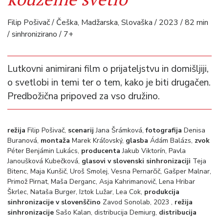
Filip Pošivač / Češka, Madžarska, Slovaška / 2023 / 82 min
/ sinhronizirano / 7+
Lutkovni animirani film o prijateljstvu in domišljiji,
o svetlobi in temi ter o tem, kako je biti drugačen.
Predbožična pripoved za vso družino.
režija
Filip Pošivač,
scenarij
Jana Šrámková,
fotografija
Denisa
Buranová,
montaža
Marek Kráľovský,
glasba
Ádám Balázs,
zvok
Péter Benjámin Lukács,
producenta
Jakub Viktorín, Pavla
Janoušková Kubečková,
glasovi v slovenski sinhronizaciji
Teja
Bitenc, Maja Kunšič, Uroš Smolej, Vesna Pernarčič, Gašper Malnar,
Primož Pirnat, Maša Derganc, Asja Kahrimanovič, Lena Hribar
Škrlec, Nataša Burger, Iztok Lužar, Lea Cok,
produkcija
sinhronizacije v slovenščino
Zavod Sonolab, 2023 ,
režija
sinhronizacije
Sašo Kalan, distribucija Demiurg,
distribucija