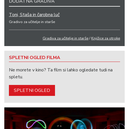
DODATNA GRADIVA
Toni, Staša in čarobna luč
Gradivo za učitelje in starše
Gradiva za učitelje in starše
/
Knjižice za otroke
SPLETNI OGLED FILMA
Ne morete v kino? Ta film si lahko ogledate tudi na
spletu.
SPLETNI OGLED