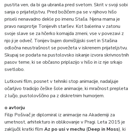
pustita ven, da bi ga ubranila pred svetom. Skrit v svoji sobi
sanja o prijateljstvu. Pred božičem pa se v njihovo hišo
priseli nenavadno dekle po imenu Staša. Njena mama je
pravo nasprotje Tonijevih staršev. Kot balerina v zatonu
svoje slave se za hčerko komajda zmeni, vse v povezavi z
njo ji je odveč. Tonijev bujen domišljijski svet in Stašina
odločna neustrašnost se povežeta v iskrenem prijateljstvu.
Skupaj se podata na pustolovsko iskanje izvora skrivnostnih
pasov teme, ki se občasno priplazijo v hišo in iz nje srkajo
svetlobo.
Lutkovni film, posnet v tehniki stop animacije, nadaljuje
očarljivo tradicijo češke šole animacije, ki mračnost prepleta
z lučjo, pustolovščino pa z diskretnim humorjem.
o avtorju
Filip Pošivač je diplomiral iz animacije na Akademiji za
umetnost, arhitekturo in oblikovanje v Pragi. Leta 2015 je
zaključil kratki film
Az po usi v mechu
(
Deep in Moss
), ki