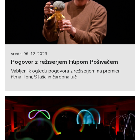
sreda, 06. 12. 2023
Pogovor z režiserjem Filipom Pošivačem
Vabljeni k ogledu pogovora z režiserjem na premieri
filma Toni, Staša in čarobna luč.