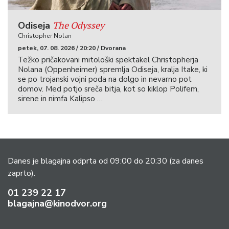
The Odyssey
Odiseja
Christopher Nolan
petek, 07. 08. 2026 / 20:20 / Dvorana
Težko pričakovani mitološki spektakel Christopherja
Nolana (Oppenheimer) spremlja Odiseja, kralja Itake, ki
se po trojanski vojni poda na dolgo in nevarno pot
domov. Med potjo sreča bitja, kot so kiklop Polifem,
sirene in nimfa Kalipso …
Danes je blagajna odprta od 09:00 do 20:30
(za danes
zaprto).
01 239 22 17
blagajna@kinodvor.org