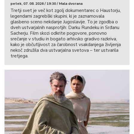
petek, 07. 08. 2026 / 19:30 / Mala dvorana
Tretji svet je več kot zgolj dokumentarec o Haustorju,
legendarni zagrebški skupini, ki je zaznamovala
glasbeno sceno nekdanje Jugoslavije. To je zgodba o
dveh ustvarjalnih nasprotjih: Darku Rundeku in Srđanu
Sacherju. Film skozi odkrite pogovore, ponovno
srečanje v studiu in bogato arhivsko gradivo razkriva,
kako je občutljivost za čarobnost vsakdanjega življenja
nekoč združila dva ustvarjalna svetova – ter ustvarila
tretjega.