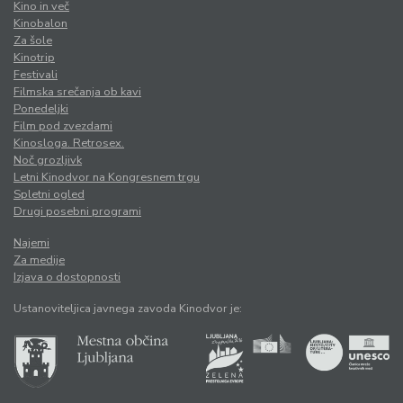
Kino in več
Kinobalon
Za šole
Kinotrip
Festivali
Filmska srečanja ob kavi
Ponedeljki
Film pod zvezdami
Kinosloga. Retrosex.
Noč grozljivk
Letni Kinodvor na Kongresnem trgu
Spletni ogled
Drugi posebni programi
Najemi
Za medije
Izjava o dostopnosti
Ustanoviteljica javnega zavoda Kinodvor je: