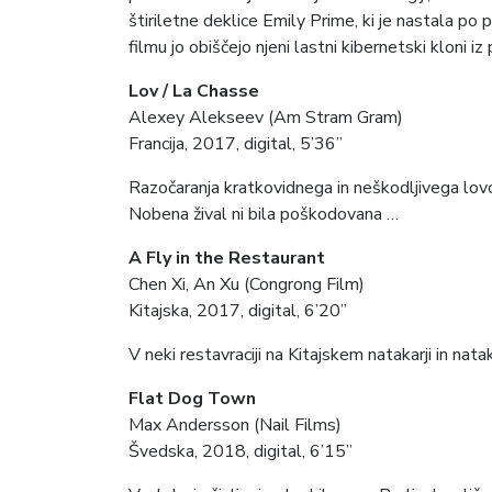
štiriletne deklice Emily Prime, ki je nastala po 
filmu jo obiščejo njeni lastni kibernetski kloni 
Lov / La Chasse
Alexey Alekseev (Am Stram Gram)
Francija, 2017, digital, 5’36”
Razočaranja kratkovidnega in neškodljivega lovc
Nobena žival ni bila poškodovana …
A Fly in the Restaurant
Chen Xi, An Xu (Congrong Film)
Kitajska, 2017, digital, 6’20”
V neki restavraciji na Kitajskem natakarji in na
Flat Dog Town
Max Andersson (Nail Films)
Švedska, 2018, digital, 6’15”