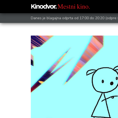
Danes je blagajna odprta od 17:00 do 20:20
(odpre 