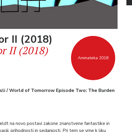
or II (2018)
r II (2018)
Animateka 2018
 misli / World of Tomorrow Episode Two: The Burden
eldt na novo postavi zakone znanstvene fantastike in
ciji, prihodnosti in sedanjosti. Pri tem se vrne k liku