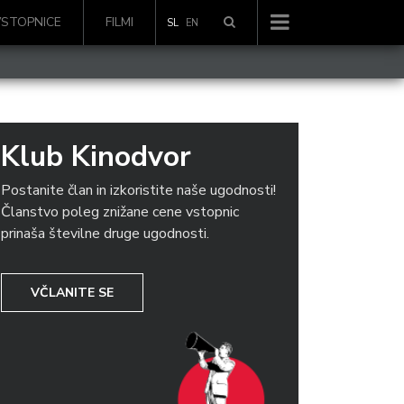
VSTOPNICE
FILMI
SL
EN
Klub Kinodvor
Postanite član in izkoristite naše ugodnosti!
Članstvo poleg znižane cene vstopnic
prinaša številne druge ugodnosti.
VČLANITE SE