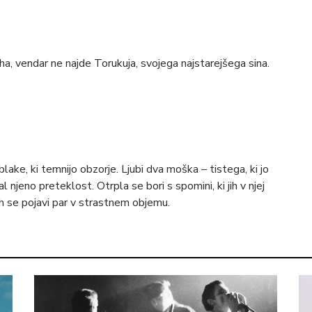
ha, vendar ne najde Torukuja, svojega najstarejšega sina.
lake, ki temnijo obzorje. Ljubi dva moška – tistega, ki jo
l njeno preteklost. Otrpla se bori s spomini, ki jih v njej
ih se pojavi par v strastnem objemu.