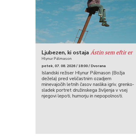
Ástin sem eftir er
Ljubezen, ki ostaja
Hlynur Pálmason
petek, 07. 08. 2026 / 18:00 / Dvorana
Islandski režiser Hlynur Pálmason (Božja
dežela) pred veličastnim ozadjem
minevajočih letnih časov naslika igriv, grenko-
sladek portret družinskega življenja v vsej
njegovi lepoti, humorju in nepopolnosti.