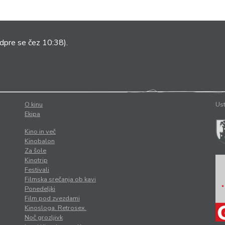
dpre se čez 10:38).
O kinu
Ust
Ekipa
Kino in več
Kinobalon
Za šole
Kinotrip
Festivali
Filmska srečanja ob kavi
Ponedeljki
Film pod zvezdami
Kinosloga. Retrosex.
Noč grozljivk