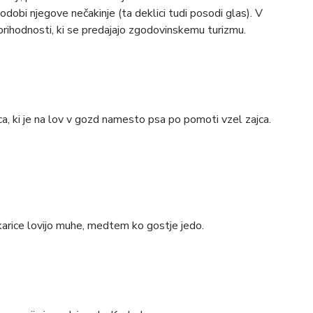
podobi njegove nečakinje (ta deklici tudi posodi glas). V
iz prihodnosti, ki se predajajo zgodovinskemu turizmu.
a, ki je na lov v gozd namesto psa po pomoti vzel zajca.
takarice lovijo muhe, medtem ko gostje jedo.