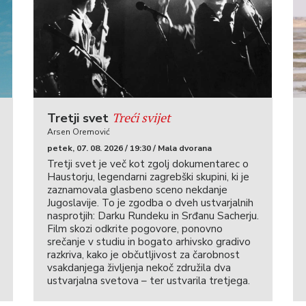
Treći svijet
Tretji svet
Arsen Oremović
petek, 07. 08. 2026 / 19:30 / Mala dvorana
Tretji svet je več kot zgolj dokumentarec o
Haustorju, legendarni zagrebški skupini, ki je
zaznamovala glasbeno sceno nekdanje
Jugoslavije. To je zgodba o dveh ustvarjalnih
nasprotjih: Darku Rundeku in Srđanu Sacherju.
Film skozi odkrite pogovore, ponovno
srečanje v studiu in bogato arhivsko gradivo
razkriva, kako je občutljivost za čarobnost
vsakdanjega življenja nekoč združila dva
ustvarjalna svetova – ter ustvarila tretjega.