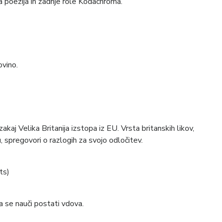
na poezija in zadnje role Kodachroma.
ovino.
zakaj Velika Britanija izstopa iz EU. Vrsta britanskih likov,
u, spregovori o razlogih za svojo odločitev.
ts)
 se nauči postati vdova.