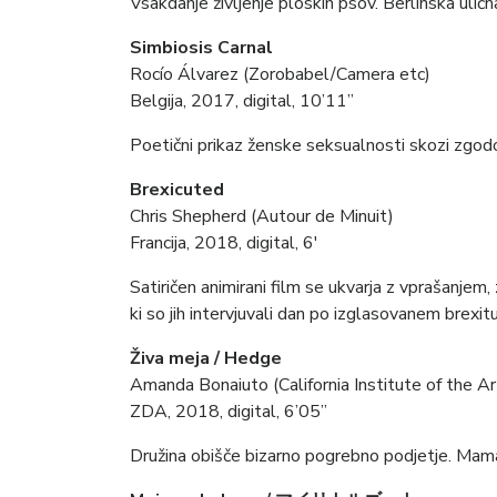
Vsakdanje življenje ploskih psov. Berlinska ulič
Simbiosis Carnal
Rocío Álvarez (Zorobabel/Camera etc)
Belgija, 2017, digital, 10’11”
Poetični prikaz ženske seksualnosti skozi zgod
Brexicuted
Chris Shepherd (Autour de Minuit)
Francija, 2018, digital, 6′
Satiričen animirani film se ukvarja z vprašanjem, 
ki so jih intervjuvali dan po izglasovanem brexit
Živa meja / Hedge
Amanda Bonaiuto (California Institute of the Ar
ZDA, 2018, digital, 6’05”
Družina obišče bizarno pogrebno podjetje. Mama