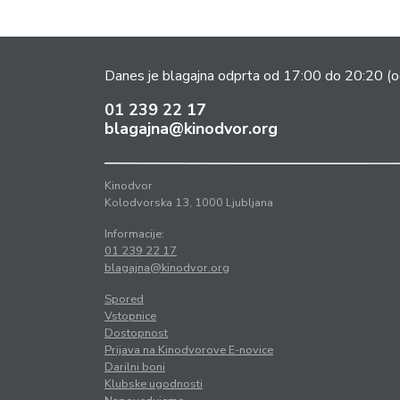
Danes je blagajna odprta od 17:00 do 20:20
(o
01 239 22 17
blagajna@kinodvor.org
Kinodvor
Kolodvorska 13, 1000 Ljubljana
Informacije:
01 239 22 17
blagajna@kinodvor.org
Spored
Vstopnice
Dostopnost
Prijava na Kinodvorove E-novice
Darilni boni
Klubske ugodnosti