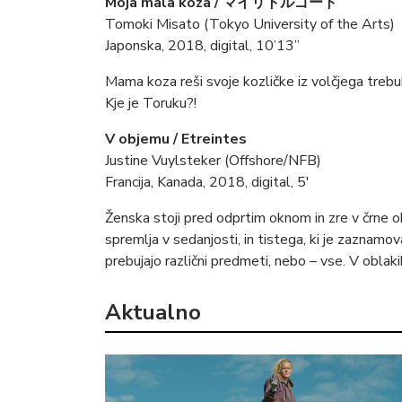
Moja mala koza /
マイリトルゴート
Tomoki Misato (Tokyo University of the Arts)
Japonska, 2018, digital, 10’13”
Mama koza reši svoje kozličke iz volčjega trebu
Kje je Toruku?!
V objemu / Etreintes
Justine Vuylsteker (Offshore/NFB)
Francija, Kanada, 2018, digital, 5′
Ženska stoji pred odprtim oknom in zre v črne ob
spremlja v sedanjosti, in tistega, ki je zaznamova
prebujajo različni predmeti, nebo – vse. V oblak
Aktualno